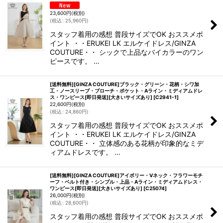
23,600
円
(税別)
(
税込
:
25,960
円
)
スタッフ着用の感想 普段サイズでOK おススメポ
イント ・・ERUKEI LK エルケイドレス/GINZA
COUTURE・・ シックで上品なバイカラーのワン
ピースです。 …
[送料無料][GINZA COUTURE]ブラック・グリーン・花柄・シワ加
工・ノースリーブ・ブローチ・ポケット・Aライン・ミディアムドレ
ス・ワンピース[即日発送][大きいサイズあり]
[
C2941-1
]
22,600
円
(税別)
(
税込
:
24,860
円
)
スタッフ着用の感想 普段サイズでOK おススメポ
イント ・・ERUKEI LK エルケイドレス/GINZA
COUTURE・・ 立体感のある花柄が印象的なミデ
ィアムドレスです。 …
[送料無料][GINZA COUTURE]アイボリー・Vネック・フラワーモチ
ーフ・ベルト付き・シンプル・上品・Aライン・ミディアムドレス・
ワンピース[即日発送][大きいサイズあり]
[
C25074
]
26,000
円
(税別)
(
税込
:
28,600
円
)
スタッフ着用の感想 普段サイズでOK おススメポ