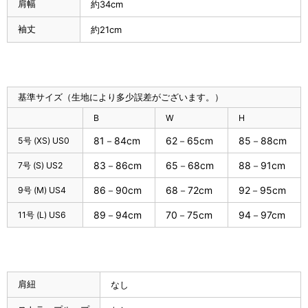
肩幅
約34cm
袖丈
約21cm
基準サイズ（生地により多少誤差がございます。）
B
W
H
81－84cm
62－65cm
85－88cm
5号 (XS) US0
83－86cm
65－68cm
88－91cm
7号 (S) US2
86－90cm
68－72cm
92－95cm
9号 (M) US4
89－94cm
70－75cm
94－97cm
11号 (L) US6
肩紐
なし