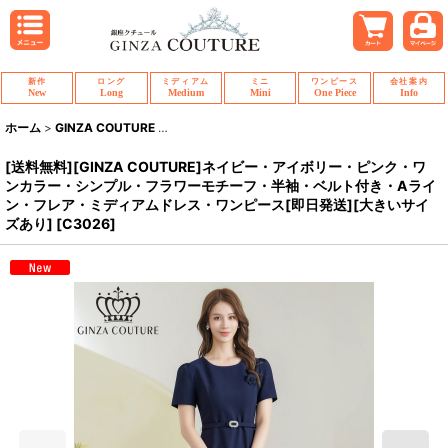
新作
ロング
ミディアム
ミニ
ワンピース
会社案内
New
Long
Medium
Mini
One Piece
Info
ホーム
>
GINZA COUTURE
>
[送料無料][GINZA COUTURE]ネイビー
[送料無料][GINZA COUTURE]ネイビー・アイボリー・ピンク・ワ
ンカラー・シンプル・フラワーモチーフ・半袖・ベルト付き・Aライ
ン・フレア・ミディアムドレス・ワンピース[即日発送][大きいサイ
ズあり]
[
C3026
]