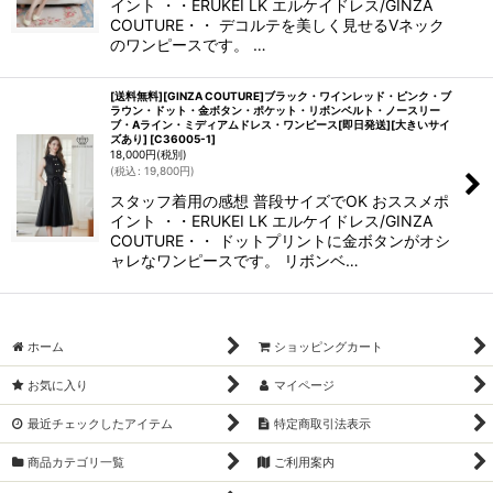
イント ・・ERUKEI LK エルケイドレス/GINZA
COUTURE・・ デコルテを美しく見せるVネック
のワンピースです。 …
[送料無料][GINZA COUTURE]ブラック・ワインレッド・ピンク・ブ
ラウン・ドット・金ボタン・ポケット・リボンベルト・ノースリー
ブ・Aライン・ミディアムドレス・ワンピース[即日発送][大きいサイ
ズあり]
[
C36005-1
]
18,000
円
(税別)
(
税込
:
19,800
円
)
スタッフ着用の感想 普段サイズでOK おススメポ
イント ・・ERUKEI LK エルケイドレス/GINZA
COUTURE・・ ドットプリントに金ボタンがオシ
ャレなワンピースです。 リボンベ…
ホーム
ショッピングカート
お気に入り
マイページ
最近チェックしたアイテム
特定商取引法表示
商品カテゴリ一覧
ご利用案内