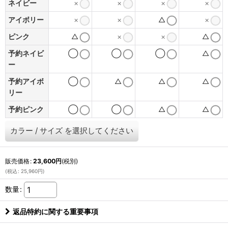
ネイビー
×
×
×
×
アイボリー
×
×
△
×
ピンク
△
×
×
△
予約ネイビ
◯
◯
◯
△
ー
予約アイボ
◯
△
△
△
リー
予約ピンク
◯
◯
△
△
カラー
/
サイズ
を選択してください
販売価格
:
23,600
円
(税別)
(
税込
:
25,960
円
)
数量
:
返品特約に関する重要事項