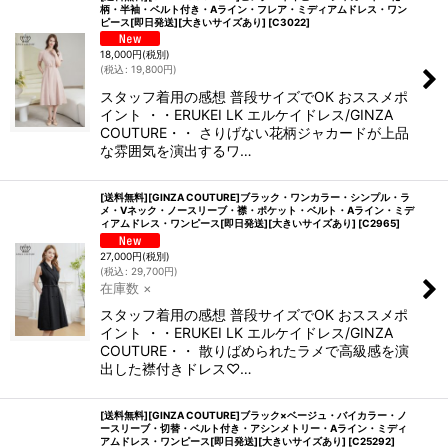
柄・半袖・ベルト付き・Aライン・フレア・ミディアムドレス・ワン
ピース[即日発送][大きいサイズあり]
[
C3022
]
18,000
円
(税別)
(
税込
:
19,800
円
)
スタッフ着用の感想 普段サイズでOK おススメポ
イント ・・ERUKEI LK エルケイドレス/GINZA
COUTURE・・ さりげない花柄ジャカードが上品
な雰囲気を演出するワ…
[送料無料][GINZA COUTURE]ブラック・ワンカラー・シンプル・ラ
メ・Vネック・ノースリーブ・襟・ポケット・ベルト・Aライン・ミデ
ィアムドレス・ワンピース[即日発送][大きいサイズあり]
[
C2965
]
27,000
円
(税別)
(
税込
:
29,700
円
)
在庫数 ×
スタッフ着用の感想 普段サイズでOK おススメポ
イント ・・ERUKEI LK エルケイドレス/GINZA
COUTURE・・ 散りばめられたラメで高級感を演
出した襟付きドレス♡…
[送料無料][GINZA COUTURE]ブラック×ベージュ・バイカラー・ノ
ースリーブ・切替・ベルト付き・アシンメトリー・Aライン・ミディ
アムドレス・ワンピース[即日発送][大きいサイズあり]
[
C25292
]