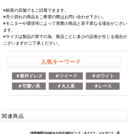
※銀座の店舗でもご試着できます。
※売り切れの商品をご希望の際はお問い合わせ下さい。
※モニターや環境等によって実際の商品と若干異なる場合がござい
ます。
※サイズは製品の実寸の為、製品ごとに多少の誤差が生じる場合が
ございますがご了承ください。
人気キーワード
＃新作ドレス
＃ツイード
＃ホワイト
＃可愛い系
＃大人系
＃レース
関連商品
[送料無料][GINZA COUTURE]ピンク・ネイビー・ジャガード・花