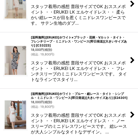
スタッフ着用の感想 普段サイズでOK おススメポ
イント ・・ERUKEI LK エルケイドレス・・ 柔ら
かい総レースが目を惹くミニドレスワンピースで
す。 サテン生地のダブ…
[送料無料][ERUKEI]ホワイト×ブラック・花柄・Vカット・タイト・
フレンチリーブ・ミニドレス・ワンピース[即日発送][大きいサイズあ
り]
[
C33223
]
18,000
円
(税別)
(
税込
:
19,800
円
)
スタッフ着用の感想 普段サイズでOK おススメポ
イント ・・ERUKEI LK エルケイドレス・・ フレ
ンチスリーブのミニドレスワンピースです。 タイ
トなラインでスタイリ…
[送料無料][ERUKEI]ホワイト・ブルー・総レース・タイト・シンプ
ル・ミニドレス・ワンピース[即日発送][大きいサイズあり]
[
E24301
]
18,000
円
(税別)
(
税込
:
19,800
円
)
スタッフ着用の感想 普段サイズでOK おススメポ
イント ・・ERUKEI LK エルケイドレス・・ ノー
スリーブのミニドレスワンピースです。 総レース
が大人シンプルなタイトなデザイン。 …