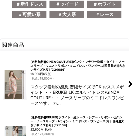
＃新作ドレス
＃ツイード
＃ホワイト
＃可愛い系
＃大人系
＃レース
関連商品
[送料無料][GINZA COUTURE]ピンク・フラワー刺繍・タイト・ノー
スリーブ・ウエストリボン・ミニドレス・ワンピース[即日発送][大き
いサイズあり]
[
C24086
]
18,000
円
(税別)
(
税込
:
19,800
円
)
スタッフ着用の感想 普段サイズでOK おススメポ
イント ・・ERUKEI LK エルケイドレス/GINZA
COUTURE・・ ノースリーブのミニドレスワンピ
ースです。 カ…
[送料無料][ERUKEI]ホワイト・総レース・シアー・リボン・セクシ
ー・ノースリーブ・Aライン・ミニドレス・ワンピース[即日発送][大
きいサイズあり]
[
E25104
]
22,600
円
(税別)
(
税込
:
24,860
円
)