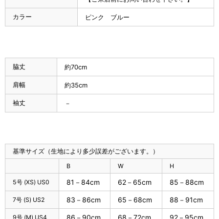
カラー
ピンク ブルー
脇丈
約70cm
肩幅
約35cm
袖丈
－
基準サイズ（生地により多少誤差がございます。）
B
W
H
81－84cm
62－65cm
85－88cm
5号 (XS) US0
83－86cm
65－68cm
88－91cm
7号 (S) US2
86－90cm
68－72cm
92－95cm
9号 (M) US4