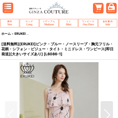
新作
ロング
ミディアム
ミニ
ワンピース
会社案内
New
Long
Medium
Mini
One Piece
Info
ホーム
>
ERUKEI
>
[送料無料][ERUKEI]ピンク・ブルー・ノースリーブ・胸元
[送料無料][ERUKEI]ピンク・ブルー・ノースリーブ・胸元フリル・
花柄・シフォン・ビジュー・タイト・ミニドレス・ワンピース[即日
発送][大きいサイズあり]
[
L8086-1
]