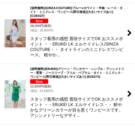
[送料無料][GINZA COUTURE]ブルー×ホワイト・半袖・レース・タ
イト・ミニドレス・ワンピース[即日発送][大きいサイズあり]
[
C26027
]
26,000
円
(税別)
(
税込
:
28,600
円
)
スタッフ着用の感想 普段サイズでOK おススメポ
イント ・・ERUKEI LK エルケイドレス/GINZA
COUTURE・・ タイトラインのミニドレスワンピ
ース。 軽やか…
[送料無料][ERUKEI]グリーン・ワンカラー・シンプル・アシンメトリ
ー・変形・ノースリーブ・フリル・ペプラム・タイト・ミニドレス・
ワンピース[即日発送][大きいサイズあり]
[
E25273
]
22,600
円
(税別)
(
税込
:
24,860
円
)
スタッフ着用の感想 普段サイズでOK おススメポ
イント ・・ERUKEI LK エルケイドレス・・ 鮮や
かなグリーンカラーが目を惹くワンピースです。
アシンメトリーなデザイ…