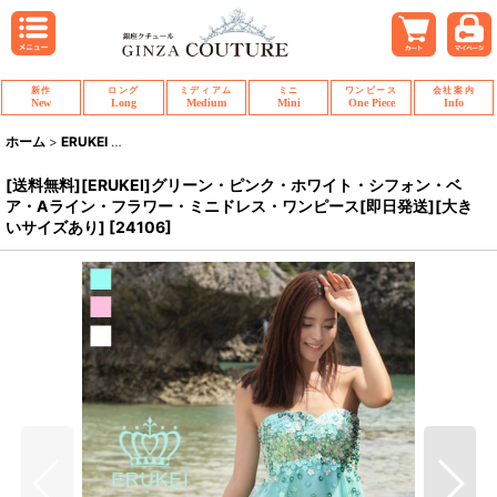
新作
ロング
ミディアム
ミニ
ワンピース
会社案内
New
Long
Medium
Mini
One Piece
Info
ホーム
>
ERUKEI
>
[送料無料][ERUKEI]グリーン・ピンク・ホワイト・シフォ
[送料無料][ERUKEI]グリーン・ピンク・ホワイト・シフォン・ベ
ア・Aライン・フラワー・ミニドレス・ワンピース[即日発送][大き
いサイズあり]
[
24106
]