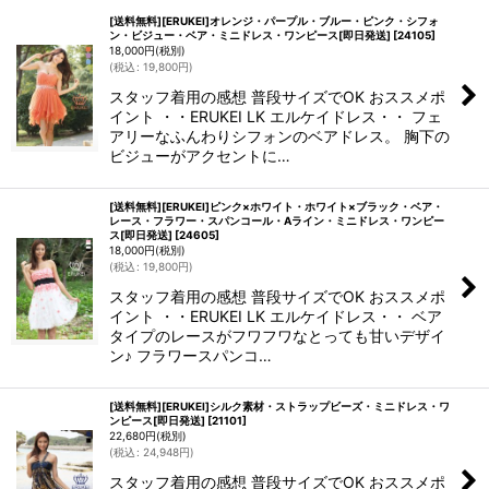
[送料無料][ERUKEI]オレンジ・パープル・ブルー・ピンク・シフォ
ン・ビジュー・ベア・ミニドレス・ワンピース[即日発送]
[
24105
]
18,000
円
(税別)
(
税込
:
19,800
円
)
スタッフ着用の感想 普段サイズでOK おススメポ
イント ・・ERUKEI LK エルケイドレス・・ フェ
アリーなふんわりシフォンのベアドレス。 胸下の
ビジューがアクセントに…
[送料無料][ERUKEI]ピンク×ホワイト・ホワイト×ブラック・ベア・
レース・フラワー・スパンコール・Aライン・ミニドレス・ワンピー
ス[即日発送]
[
24605
]
18,000
円
(税別)
(
税込
:
19,800
円
)
スタッフ着用の感想 普段サイズでOK おススメポ
イント ・・ERUKEI LK エルケイドレス・・ ベア
タイプのレースがフワフワなとっても甘いデザイ
ン♪ フラワースパンコ…
[送料無料][ERUKEI]シルク素材・ストラップビーズ・ミニドレス・ワ
ンピース[即日発送]
[
21101
]
22,680
円
(税別)
(
税込
:
24,948
円
)
スタッフ着用の感想 普段サイズでOK おススメポ