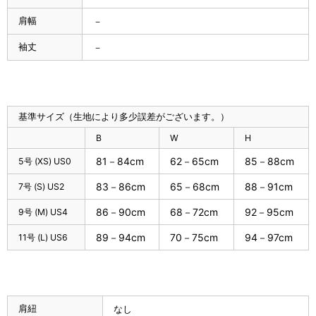
肩幅
－
袖丈
－
基準サイズ（生地により多少誤差がございます。）
B
W
H
81－84cm
62－65cm
85－88cm
5号 (XS) US0
83－86cm
65－68cm
88－91cm
7号 (S) US2
86－90cm
68－72cm
92－95cm
9号 (M) US4
89－94cm
70－75cm
94－97cm
11号 (L) US6
肩紐
なし