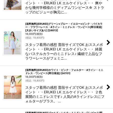
イント ・・ERUKEI LK エルケイドレス・・ 爽や
かな幾何学模様のミディアムワンピース☆ ストラ
ップのビジューが胸元に…
[送料無料][ERUKEI]グリーン×ブルー・イエロー×ピンク・バイカラ
ー・フラワーレース・Aライン・ミニドレス・ワンピース[即日発送]
[大きいサイズあり]
[
24613
]
18,000
円
(税別)
(
税込
:
19,800
円
)
スタッフ着用の感想 普段サイズでOK おススメポ
イント ・・ERUKEI LK エルケイドレス・・ 綺麗
なパステルカラーのミニドレス♪ 繊細で上品なフ
ラワーレースがフェミニ…
[送料無料][ERUKEI]ホワイト・ピンク・フォルター・Aライン・ミニ
ドレス・ワンピース[即日発送]
[
24701
]
18,000
円
(税別)
(
税込
:
19,800
円
)
スタッフ着用の感想 普段サイズでOK おススメポ
イント ・・ERUKEI LK エルケイドレス・・ ２色
展開のミニドレスです♪ 人気のAラインドレスにフ
ォルターがプラス。 …
[送料無料][ERUKEI]ゴールド・シルク・ミニドレス・ワンピース[即