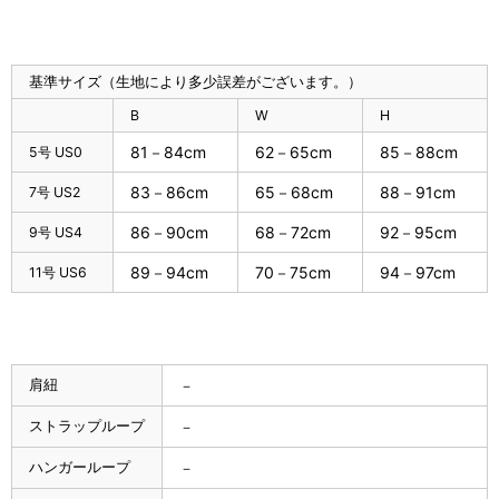
基準サイズ（生地により多少誤差がございます。）
B
W
H
81－84cm
62－65cm
85－88cm
5号 US0
83－86cm
65－68cm
88－91cm
7号 US2
86－90cm
68－72cm
92－95cm
9号 US4
89－94cm
70－75cm
94－97cm
11号 US6
肩紐
－
ストラップループ
－
ハンガーループ
－