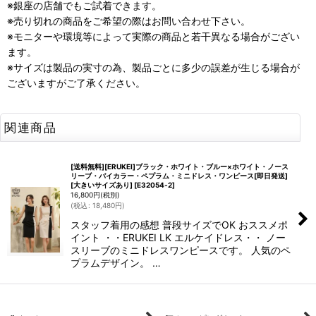
※銀座の店舗でもご試着できます。
※売り切れの商品をご希望の際はお問い合わせ下さい。
※モニターや環境等によって実際の商品と若干異なる場合がござい
ます。
※サイズは製品の実寸の為、製品ごとに多少の誤差が生じる場合が
ございますがご了承ください。
関連商品
[送料無料][ERUKEI]ブラック・ホワイト・ブルー×ホワイト・ノース
リーブ・バイカラー・ペプラム・ミニドレス・ワンピース[即日発送]
[大きいサイズあり]
[
E32054‐2
]
16,800
円
(税別)
(
税込
:
18,480
円
)
スタッフ着用の感想 普段サイズでOK おススメポ
イント ・・ERUKEI LK エルケイドレス・・ ノー
スリーブのミニドレスワンピースです。 人気のペ
プラムデザイン。 …