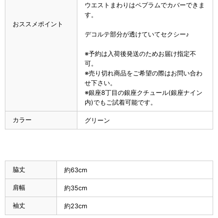
ウエストまわりはペプラムでカバーできま
す。
おススメポイント
デコルテ部分が透けていてセクシー♪
※予約は入荷後発送のためお届け指定不
可。
※売り切れ商品をご希望の際はお問い合わ
せ下さい。
※銀座8丁目の銀座クチュール(銀座ナイン
内)でもご試着可能です。
カラー
グリーン
脇丈
約63cm
肩幅
約35cm
袖丈
約23cm