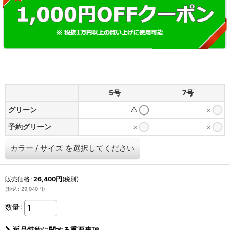
5号
7号
グリーン
△
×
予約グリーン
×
×
カラー
/
サイズ
を選択してください
販売価格
:
26,400
円
(税別)
(
税込
:
29,040
円
)
数量
:
返品特約に関する重要事項