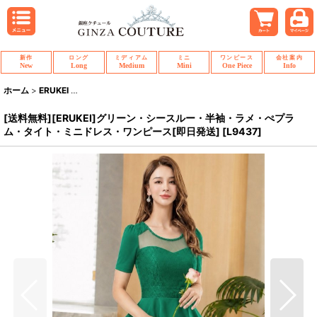
新作
ロング
ミディアム
ミニ
ワンピース
会社案内
New
Long
Medium
Mini
One Piece
Info
ホーム
>
ERUKEI
>
[送料無料][ERUKEI]グリーン・シースルー・半袖・ラメ・
[送料無料][ERUKEI]グリーン・シースルー・半袖・ラメ・ぺプラ
ム・タイト・ミニドレス・ワンピース[即日発送]
[
L9437
]