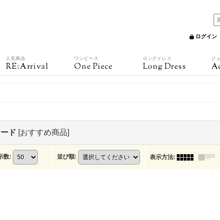
ログイン
人気商品
ワンピース
ロングドレス
ジ
RE:Arrival
One Piece
Long Dress
Ac
イード
[
おすすめ商品
]
示数
:
並び順
:
表示方法
: