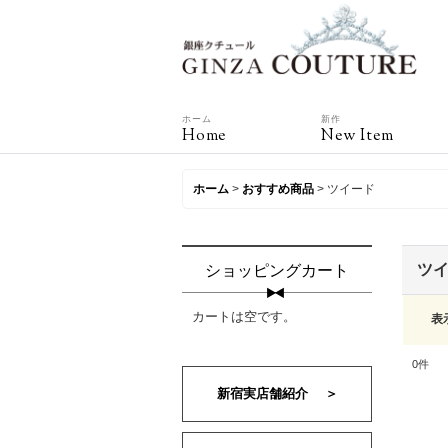
ホーム
新作
Home
New Item
ホーム
>
おすすめ商品
>
ツイード
ツ
ショッピングカート
カートは空です。
表
0
件
新宿実店舗紹介 ＞