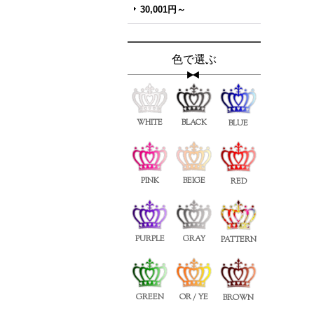
30,001円～
色で選ぶ
WHITE
BLACK
BLUE
PINK
BEIGE
RED
PURPLE
GRAY
PATTERN
GREEN
OR / YE
BROWN