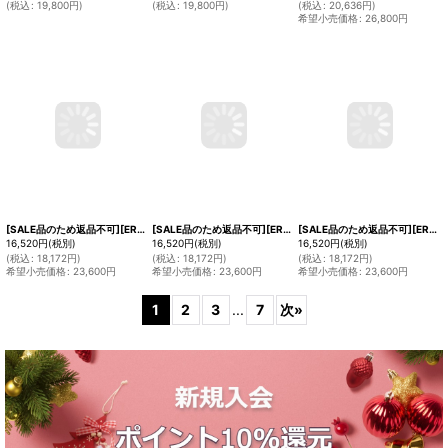
(
税込
:
19,800
円
)
(
税込
:
19,800
円
)
(
税込
:
20,636
円
)
希望小売価格
:
26,800
円
[SALE品のため返品不可][ERUKEI]ネイビー・ホワイト・ピンク・フレンチスリーブ・ケミカルレース・Ａライン・ミディアムドレス・ワンピース[即日発送][大きいサイズあり]
[SALE品のため返品不可][ERUKEI]ホワイト・ピンク・ネイビー・フレンチスリーブ・ケミカルレース・Ａライン・ミディアムドレス・ワンピース[即日発送][大きいサイズあり]
[SALE品のため返品不可][ERUKEI]ピンク・ネイビー・ホワイト・フレンチスリーブ・ケミカルレース・Ａライン・ミディアムドレス・ワンピース[即日発送][大きいサイズあり]
16,520
円
(税別)
16,520
円
(税別)
16,520
円
(税別)
(
税込
:
18,172
円
)
(
税込
:
18,172
円
)
(
税込
:
18,172
円
)
希望小売価格
:
23,600
円
希望小売価格
:
23,600
円
希望小売価格
:
23,600
円
1
2
3
...
7
次
»