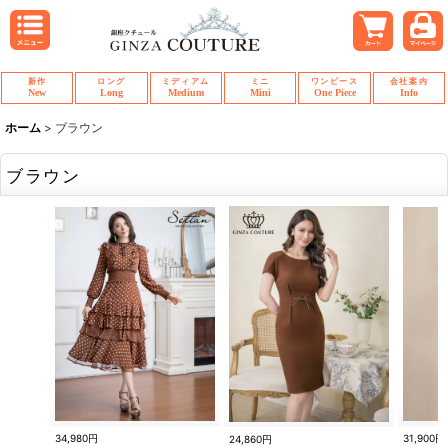
新作
ロング
ミディアム
ミニ
ワンピース
会社案内
New
Long
Medium
Mini
One Piece
Info
ホーム
>
ブラウン
ブラウン
31,900円
34,980円
24,860円