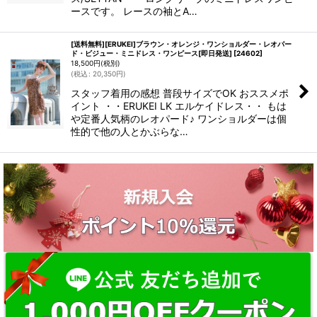
ースです。 レースの袖とA…
[送料無料][ERUKEI]ブラウン・オレンジ・ワンショルダー・レオパー
ド・ビジュー・ミニドレス・ワンピース[即日発送]
[
24602
]
18,500
円
(税別)
(
税込
:
20,350
円
)
スタッフ着用の感想 普段サイズでOK おススメポ
イント ・・ERUKEI LK エルケイドレス・・ もは
や定番人気柄のレオパード♪ ワンショルダーは個
性的で他の人とかぶらな…