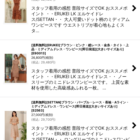
スタッフ着用の感想 普段サイズでOK おススメポ
イント ・・ERUKEI LK エルケイドレ
ス/SETTAN・・ 大人可愛いドット柄のミディアム
ワンピースです ウエストリブが着心地もよくス
タ…
[送料無料][ERUKEI]ブラウン・ピンク・総レース・金糸・タイト・上
品・ミディアムドレス・ワンピース[即日発送][大きいサイズあり]
[
E90013
]
26,800
円
(税別)
(
税込
:
29,480
円
)
スタッフ着用の感想 普段サイズでOK おススメポ
イント ・・ERUKEI LK エルケイドレス・・ ノー
スリーブのミニドレスワンピースです。 上質な素
材を使用した高級感あふれる一枚。 …
[送料無料][SETTAN]ブラウン・パープル・レース・長袖・Aライン・
ミディアムドレス・ワンピース[即日発送][大きいサイズあり]
[
S2563
]
27,000
円
(税別)
(
税込
:
29,700
円
)
スタッフ着用の感想 普段サイズでOK おススメポ
イント ・・ERUKEI LK エルケイドレ
ス/SETTAN・・ ロングリーブのミニドレスワンピ