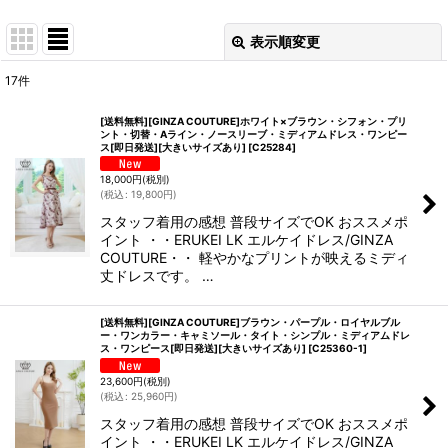
表示順変更
閉じる
17
件
表示数
:
[送料無料][GINZA COUTURE]ホワイト×ブラウン・シフォン・プリ
ント・切替・Aライン・ノースリーブ・ミディアムドレス・ワンピー
ス[即日発送][大きいサイズあり]
[
C25284
]
並び順
:
18,000
円
(税別)
(
税込
:
19,800
円
)
絞り込む
スタッフ着用の感想 普段サイズでOK おススメポ
イント ・・ERUKEI LK エルケイドレス/GINZA
COUTURE・・ 軽やかなプリントが映えるミディ
丈ドレスです。 …
[送料無料][GINZA COUTURE]ブラウン・パープル・ロイヤルブル
ー・ワンカラー・キャミソール・タイト・シンプル・ミディアムドレ
ス・ワンピース[即日発送][大きいサイズあり]
[
C25360-1
]
23,600
円
(税別)
(
税込
:
25,960
円
)
スタッフ着用の感想 普段サイズでOK おススメポ
イント ・・ERUKEI LK エルケイドレス/GINZA