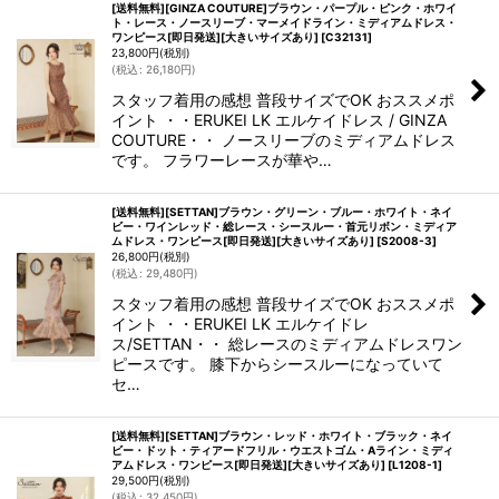
[送料無料][GINZA COUTURE]ブラウン・パープル・ピンク・ホワイ
ト・レース・ノースリーブ・マーメイドライン・ミディアムドレス・
ワンピース[即日発送][大きいサイズあり]
[
C32131
]
23,800
円
(税別)
(
税込
:
26,180
円
)
スタッフ着用の感想 普段サイズでOK おススメポ
イント ・・ERUKEI LK エルケイドレス / GINZA
COUTURE・・ ノースリーブのミディアムドレス
です。 フラワーレースが華や…
[送料無料][SETTAN]ブラウン・グリーン・ブルー・ホワイト・ネイ
ビー・ワインレッド・総レース・シースルー・首元リボン・ミディア
ムドレス・ワンピース[即日発送][大きいサイズあり]
[
S2008-3
]
26,800
円
(税別)
(
税込
:
29,480
円
)
スタッフ着用の感想 普段サイズでOK おススメポ
イント ・・ERUKEI LK エルケイドレ
ス/SETTAN・・ 総レースのミディアムドレスワン
ピースです。 膝下からシースルーになっていて
セ…
[送料無料][SETTAN]ブラウン・レッド・ホワイト・ブラック・ネイ
ビー・ドット・ティアードフリル・ウエストゴム・Aライン・ミディ
アムドレス・ワンピース[即日発送][大きいサイズあり]
[
L1208-1
]
29,500
円
(税別)
(
税込
:
32,450
円
)