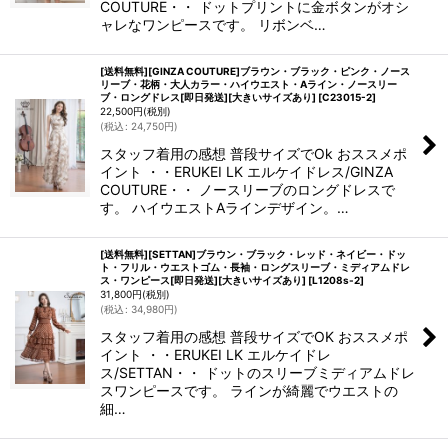
COUTURE・・ ドットプリントに金ボタンがオシ
ャレなワンピースです。 リボンベ…
[送料無料][GINZA COUTURE]ブラウン・ブラック・ピンク・ノース
リーブ・花柄・大人カラー・ハイウエスト・Aライン・ノースリー
ブ・ロングドレス[即日発送][大きいサイズあり]
[
C23015-2
]
22,500
円
(税別)
(
税込
:
24,750
円
)
スタッフ着用の感想 普段サイズでOk おススメポ
イント ・・ERUKEI LK エルケイドレス/GINZA
COUTURE・・ ノースリーブのロングドレスで
す。 ハイウエストAラインデザイン。…
[送料無料][SETTAN]ブラウン・ブラック・レッド・ネイビー・ドッ
ト・フリル・ウエストゴム・長袖・ロングスリーブ・ミディアムドレ
ス・ワンピース[即日発送][大きいサイズあり]
[
L1208s-2
]
31,800
円
(税別)
(
税込
:
34,980
円
)
スタッフ着用の感想 普段サイズでOK おススメポ
イント ・・ERUKEI LK エルケイドレ
ス/SETTAN・・ ドットのスリーブミディアムドレ
スワンピースです。 ラインが綺麗でウエストの
細…