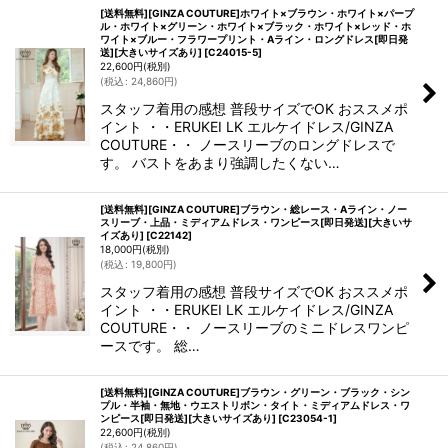
[送料無料][GINZA COUTURE]ホワイト×ブラウン・ホワイト×パープ
ル・ホワイト×グリーン・ホワイト×ブラック・ホワイト×レッド・ホ
ワイト×ブルー・フラワープリント・Aライン・ロングドレス[即日発
送][大きいサイズあり]
[
C24015-5
]
22,600
円
(税別)
(
税込
:
24,860
円
)
スタッフ着用の感想 普段サイズでOK おススメポ
イント ・・ERUKEI LK エルケイドレス/GINZA
COUTURE・・ ノースリーブのロングドレスで
す。 バストをあまり強調したくない…
[送料無料][GINZA COUTURE]ブラウン・総レース・Aライン・ノー
スリーブ・上品・ミディアムドレス・ワンピース[即日発送][大きいサ
イズあり]
[
C22142
]
18,000
円
(税別)
(
税込
:
19,800
円
)
スタッフ着用の感想 普段サイズでOK おススメポ
イント ・・ERUKEI LK エルケイドレス/GINZA
COUTURE・・ ノースリーブのミニドレスワンピ
ースです。 総…
[送料無料][GINZA COUTURE]ブラウン・グリーン・ブラック・シン
プル・半袖・無地・ウエストリボン・タイト・ミディアムドレス・ワ
ンピース[即日発送][大きいサイズあり]
[
C23054-1
]
22,600
円
(税別)
(
税込
:
24,860
円
)