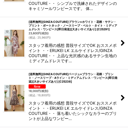
COUTURE・・ シンプルで洗練されたデザインの
キャミソールワンピースです。 体…
[送料無料][GINZA COUTURE]ブラウン×ホワイト・花柄・サテン・
プリント・ボートネック・ノースリーブ・ベルト・タイト・ミディア
ムドレス・ワンピース[即日発送][大きいサイズあり]
[
C25291
]
23,600
円
(税別)
(
税込
:
25,960
円
)
スタッフ着用の感想 普段サイズでOK おススメポ
イント ・・ERUKEI LK エルケイドレス/GINZA
COUTURE・・ 上品な光沢感のあるサテン生地の
ミディアムドレスです…
[送料無料][GINZA COUTURE]ベージュ×ブラウン・花柄・プリン
ト・ノースリーブ・Aライン・ミディアムドレス・ワンピース[即日発
送][大きいサイズあり]
[
C25238
]
18,000
円
(税別)
(
税込
:
19,800
円
)
スタッフ着用の感想 普段サイズでOK おススメポ
イント ・・ERUKEI LK エルケイドレス/GINZA
COUTURE・・ 落ち着いたシックなカラーのプリ
ントが上品なワンピー…