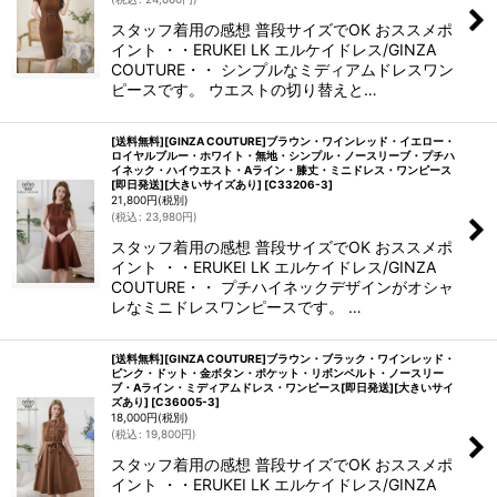
スタッフ着用の感想 普段サイズでOK おススメポ
イント ・・ERUKEI LK エルケイドレス/GINZA
COUTURE・・ シンプルなミディアムドレスワン
ピースです。 ウエストの切り替えと…
[送料無料][GINZA COUTURE]ブラウン・ワインレッド・イエロー・
ロイヤルブルー・ホワイト・無地・シンプル・ノースリーブ・プチハ
イネック・ハイウエスト・Aライン・膝丈・ミニドレス・ワンピース
[即日発送][大きいサイズあり]
[
C33206-3
]
21,800
円
(税別)
(
税込
:
23,980
円
)
スタッフ着用の感想 普段サイズでOK おススメポ
イント ・・ERUKEI LK エルケイドレス/GINZA
COUTURE・・ プチハイネックデザインがオシャ
レなミニドレスワンピースです。 …
[送料無料][GINZA COUTURE]ブラウン・ブラック・ワインレッド・
ピンク・ドット・金ボタン・ポケット・リボンベルト・ノースリー
ブ・Aライン・ミディアムドレス・ワンピース[即日発送][大きいサイ
ズあり]
[
C36005-3
]
18,000
円
(税別)
(
税込
:
19,800
円
)
スタッフ着用の感想 普段サイズでOK おススメポ
イント ・・ERUKEI LK エルケイドレス/GINZA