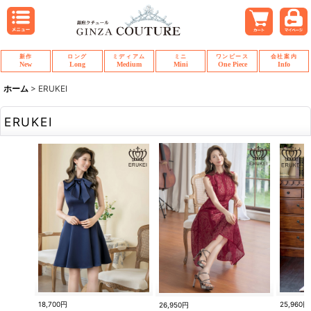
新作
ロング
ミディアム
ミニ
ワンピース
会社案内
New
Long
Medium
Mini
One Piece
Info
ホーム
>
ERUKEI
ERUKEI
18,700円
25,960円
26,950円