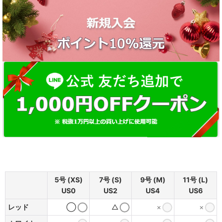
5号 (XS)
7号 (S)
9号 (M)
11号 (L)
US0
US2
US4
US6
レッド
◯
△
×
×