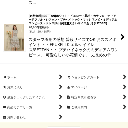
ス…
[送料無料][SETTAN]ホワイト・イエロー・花柄・カラフル・ティア
ードフリル・シフォン・プチハイネック・マキシワンピ・ミディアム
ワンピース・ドレス[即日発送][大きいサイズあり]
[
L1208C
]
26,800
円
(税別)
(
税込
:
29,480
円
)
スタッフ着用の感想 普段サイズでOK おススメポ
イント ・・ERUKEI LK エルケイドレ
ス/SETTAN・・ プチハイネックのミディアムワン
ピース。 可愛らしい小花柄です。 丈長めのテ…
ホーム
ショッピングカート
お気に入り
マイページ
最近チェックしたアイテム
特定商取引法表示
商品カテゴリ一覧
ご利用案内
お問い合わせ