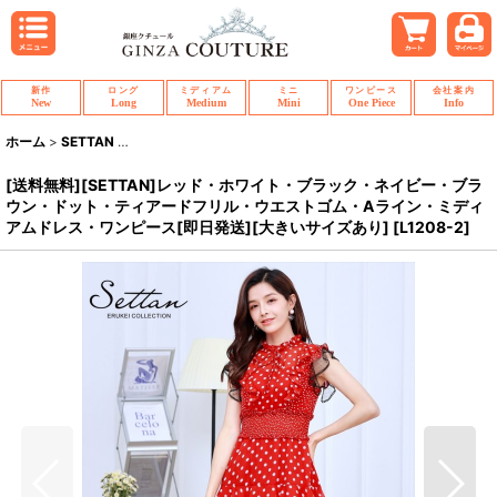
新作
ロング
ミディアム
ミニ
ワンピース
会社案内
New
Long
Medium
Mini
One Piece
Info
ホーム
>
SETTAN
>
[送料無料][SETTAN]レッド・ホワイト・ブラック・ネイ
[送料無料][SETTAN]レッド・ホワイト・ブラック・ネイビー・ブラ
ウン・ドット・ティアードフリル・ウエストゴム・Aライン・ミディ
アムドレス・ワンピース[即日発送][大きいサイズあり]
[
L1208-2
]