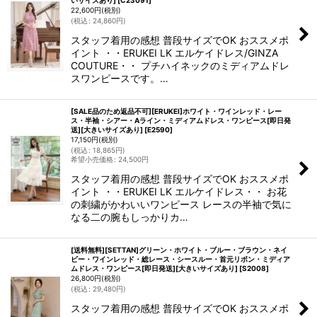
いサイズあり]
[
C23091
]
22,600
円
(税別)
(
税込
:
24,860
円
)
スタッフ着用の感想 普段サイズでOK おススメポ
イント ・・ERUKEI LK エルケイドレス/GINZA
COUTURE・・ プチハイネックのミディアムドレ
スワンピースです。…
[SALE品のため返品不可][ERUKEI]ホワイト・ワインレッド・レー
ス・半袖・シアー・Aライン・ミディアムドレス・ワンピース[即日発
送][大きいサイズあり]
[
E2590
]
17,150
円
(税別)
(
税込
:
18,865
円
)
希望小売価格
:
24,500
円
スタッフ着用の感想 普段サイズでOK おススメポ
イント ・・ERUKEI LK エルケイドレス・・ お花
の刺繍がかわいいワンピース レースの半袖で気に
なる二の腕もしっかりカ…
[送料無料][SETTAN]グリーン・ホワイト・ブルー・ブラウン・ネイ
ビー・ワインレッド・総レース・シースルー・首元リボン・ミディア
ムドレス・ワンピース[即日発送][大きいサイズあり]
[
S2008
]
26,800
円
(税別)
(
税込
:
29,480
円
)
スタッフ着用の感想 普段サイズでOK おススメポ