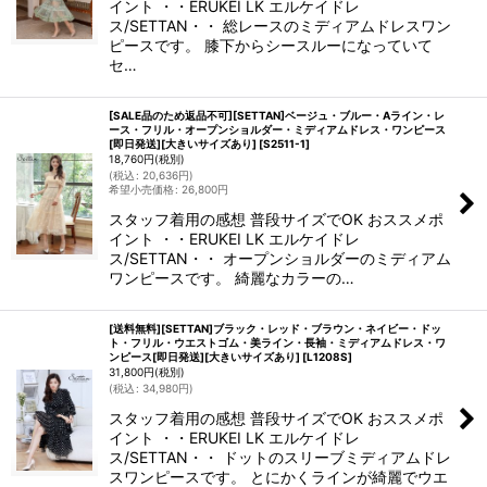
イント ・・ERUKEI LK エルケイドレ
ス/SETTAN・・ 総レースのミディアムドレスワン
ピースです。 膝下からシースルーになっていて
セ…
[SALE品のため返品不可][SETTAN]ベージュ・ブルー・Aライン・レ
ース・フリル・オープンショルダー・ミディアムドレス・ワンピース
[即日発送][大きいサイズあり]
[
S2511-1
]
18,760
円
(税別)
(
税込
:
20,636
円
)
希望小売価格
:
26,800
円
スタッフ着用の感想 普段サイズでOK おススメポ
イント ・・ERUKEI LK エルケイドレ
ス/SETTAN・・ オープンショルダーのミディアム
ワンピースです。 綺麗なカラーの…
[送料無料][SETTAN]ブラック・レッド・ブラウン・ネイビー・ドッ
ト・フリル・ウエストゴム・美ライン・長袖・ミディアムドレス・ワ
ンピース[即日発送][大きいサイズあり]
[
L1208S
]
31,800
円
(税別)
(
税込
:
34,980
円
)
スタッフ着用の感想 普段サイズでOK おススメポ
イント ・・ERUKEI LK エルケイドレ
ス/SETTAN・・ ドットのスリーブミディアムドレ
スワンピースです。 とにかくラインが綺麗でウエ