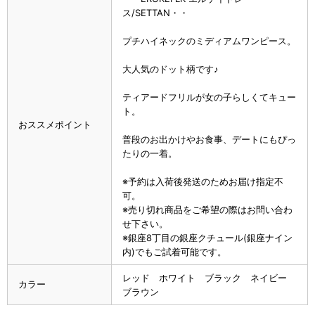
ス/SETTAN・・
プチハイネックのミディアムワンピース。
大人気のドット柄です♪
ティアードフリルが女の子らしくてキュー
ト。
おススメポイント
普段のお出かけやお食事、デートにもぴっ
たりの一着。
※予約は入荷後発送のためお届け指定不
可。
※売り切れ商品をご希望の際はお問い合わ
せ下さい。
※銀座8丁目の銀座クチュール(銀座ナイン
内)でもご試着可能です。
レッド ホワイト ブラック ネイビー
カラー
ブラウン