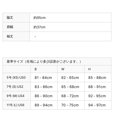
脇丈
約95cm
肩幅
約37cm
袖丈
－
基準サイズ（生地により多少誤差がございます。）
B
W
H
81－84cm
62－65cm
85－88cm
5号 (XS) US0
83－86cm
65－68cm
88－91cm
7号 (S) US2
86－90cm
68－72cm
92－95cm
9号 (M) US4
89－94cm
70－75cm
94－97cm
11号 (L) US6