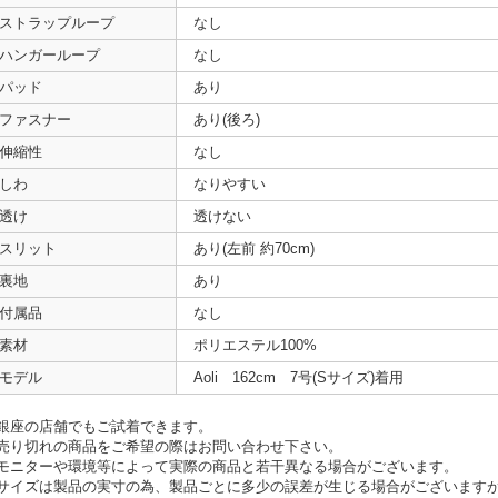
ストラップループ
なし
ハンガーループ
なし
パッド
あり
ファスナー
あり(後ろ)
伸縮性
なし
しわ
なりやすい
透け
透けない
スリット
あり(左前 約70cm)
裏地
あり
付属品
なし
素材
ポリエステル100%
モデル
Aoli 162cm 7号(Sサイズ)着用
銀座の店舗でもご試着できます。
売り切れの商品をご希望の際はお問い合わせ下さい。
モニターや環境等によって実際の商品と若干異なる場合がございます。
サイズは製品の実寸の為、製品ごとに多少の誤差が生じる場合がございます