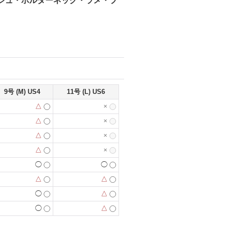
ベージュ・ホルターネック・ラメ・プ
9号 (M) US4
11号 (L) US6
△
×
△
×
△
×
△
×
◯
◯
△
△
◯
△
◯
△