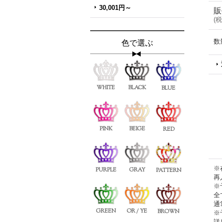
30,001円～
販
(
税
数
色で選ぶ
WHITE
BLACK
BLUE
PINK
BEIGE
RED
※
PURPLE
GRAY
PATTERN
再
※
全
通
GREEN
OR / YE
BROWN
※
詳