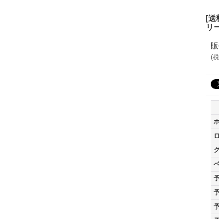
[
リ
販
(
税