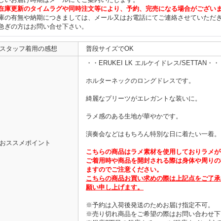
在庫更新のタイムラグや同時注文等により、予約、完売になる場合がござい
庫の有無や納期につきましては、メール又はお電話にてご連絡させていただ
急ぎの方はお問い合せ下さい。
スタッフ着用の感想
普段サイズでOK
・・ERUKEI LK エルケイドレス/SETTAN・・
ホルターネックのロングドレスです。
綺麗なプリーツがエレガントな装いに。
ラメ感のある生地が華やかです。
演奏会などはもちろん特別な日に着たい一着。
おススメポイント
こちらの商品はラメ素材を使用しておりラメが
ご着用時や商品を開封される際は身体や周りの
ますのでご注意ください。
こちらの商品お買い求めの際は上記点をご了承
願い申し上げます。
※予約は入荷後発送のためお届け指定不可。
※売り切れ商品をご希望の際はお問い合わせ下