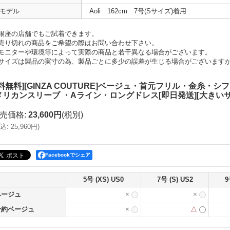
モデル
Aoli 162cm 7号(Sサイズ)着用
銀座の店舗でもご試着できます。
売り切れの商品をご希望の際はお問い合わせ下さい。
モニターや環境等によって実際の商品と若干異なる場合がございます。
サイズは製品の実寸の為、製品ごとに多少の誤差が生じる場合がございます
送料無料][GINZA COUTURE]ベージュ・首元フリル・金糸
メリカンスリーブ ・Aライン・ロングドレス[即日発送][大きい
売価格
:
23,600円
(税別)
込
:
25,960円
)
Facebookでシェア
5号 (XS) US0
7号 (S) US2
9
ベージュ
×
×
予約ベージュ
×
△