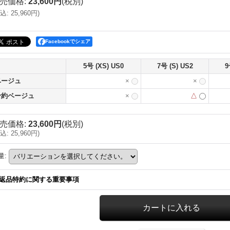
売価格
:
23,600円
(税別)
込
:
25,960円
)
Facebookでシェア
5号 (XS) US0
7号 (S) US2
9
ベージュ
×
×
予約ベージュ
×
△
売価格
:
23,600円
(税別)
込
:
25,960円
)
量
:
返品特約に関する重要事項