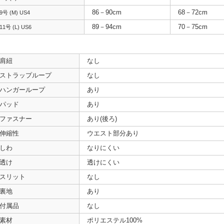
86－90cm
68－72cm
9号 (M) US4
89－94cm
70－75cm
11号 (L) US6
肩紐
なし
ストラップループ
なし
ハンガーループ
あり
パッド
あり
ファスナー
あり(後ろ)
伸縮性
ウエスト部分あり
しわ
なりにくい
透け
透けにくい
スリット
なし
裏地
あり
付属品
なし
素材
ポリエステル100%