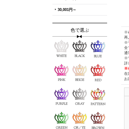
30,001円～
色で選ぶ
※
再
※
全
通
WHITE
BLACK
BLUE
※
詳
※
在
お
PINK
BEIGE
RED
PURPLE
GRAY
PATTERN
GREEN
OR / YE
BROWN