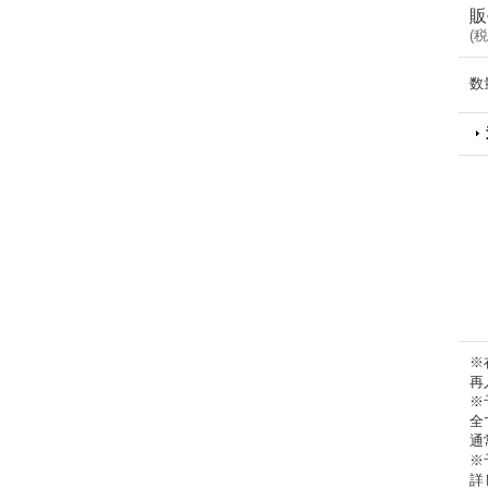
販
(
税
数
※
再
※
全
通
※
詳