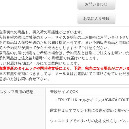
お問い合わせ
お気に入り登録
在庫切れの商品も、再入荷の可能性がございます。
入荷希望の際はご希望のカラー、サイズを明記の上お気軽にお問い合せ下さ
予約商品は入荷後発送のためお届け指定不可です。また予約販売商品と同時
ての予約商品が揃ってからの発送となりますのでご注意ください。
常商品のお届け指定をご希望の場合は、予約商品とは別にご注文をお願いい
予約商品はご注文後1週間〜1ヶ月程度でお届けいたします。
しいお届け時期はメールにてご案内いたします。
在庫更新のタイムラグや同時注文等により、予約、完売になる場合がござい
庫の有無や納期につきましては、メール又はお電話にてご連絡させていただ
急ぎの方はお問い合せ下さい。
スタッフ着用の感想
普段サイズでOK
・・ERUKEI LK エルケイドレス/GINZA COU
露出控え目でプリント柄に金糸が煌めく華やか
ウエストリブでメリハリのある女性らしいシル