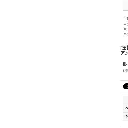
※
※
※
※
[
ア
販
(
税