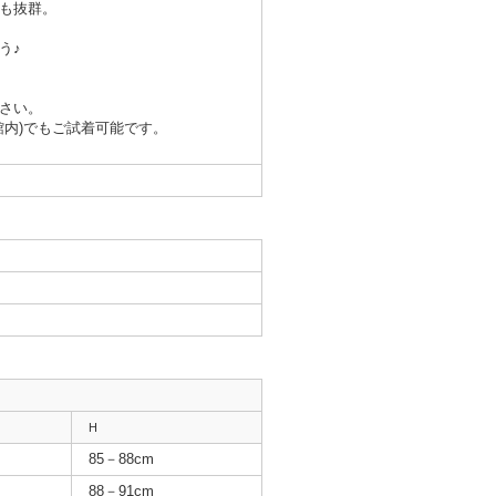
も抜群。
う♪
さい。
館内)でもご試着可能です。
H
85－88cm
88－91cm