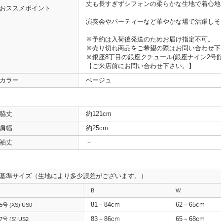
丈も長すぎずシフォンの柔らかな生地で着心地
おススメポイント
演奏会やパーティーなど華やかな場で活躍しそ
※予約は入荷後発送のためお届け指定不可。
※売り切れ商品をご希望の際はお問い合わせ下
※銀座8丁目の銀座クチュール(銀座ナイン2号
【ご来店前にお問い合わせ下さい。】
カラー
ベージュ
脇丈
約121cm
肩幅
約25cm
袖丈
－
基準サイズ（生地により多少誤差がございます。）
B
W
81－84cm
62－65cm
5号 (XS) US0
83－86cm
65－68cm
7号 (S) US2