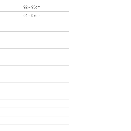
92－95cm
94－97cm