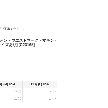
がご了承ください。
・シフォン・ウエストマーク・マキシ・
サイズあり]
[
C23165
]
号 (M) US4
11号 (L) US6
×
×
△
△