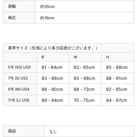
肩幅
約35cm
袖丈
約16cm
基準サイズ（生地により多少誤差がございます。）
B
W
H
81－84cm
62－65cm
85－88cm
5号 (XS) US0
83－86cm
65－68cm
88－91cm
7号 (S) US2
86－90cm
68－72cm
92－95cm
9号 (M) US4
89－94cm
70－75cm
94－97cm
11号 (L) US6
肩紐
なし