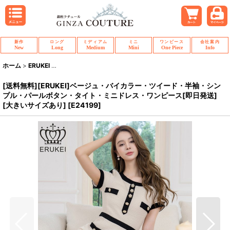
新作
ロング
ミディアム
ミニ
ワンピース
会社案内
New
Long
Medium
Mini
One Piece
Info
ホーム
>
ERUKEI
>
[送料無料][ERUKEI]ベージュ・バイカラー・ツイード・半
[送料無料][ERUKEI]ベージュ・バイカラー・ツイード・半袖・シン
プル・パールボタン・タイト・ミニドレス・ワンピース[即日発送]
[大きいサイズあり]
[
E24199
]