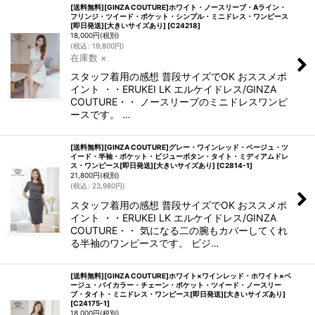
[送料無料][GINZA COUTURE]ホワイト・ノースリーブ・Aライン・
フリンジ・ツイード・ポケット・シンプル・ミニドレス・ワンピース
[即日発送][大きいサイズあり]
[
C24218
]
18,000
円
(税別)
(
税込
:
19,800
円
)
在庫数 ×
スタッフ着用の感想 普段サイズでOK おススメポ
イント ・・ERUKEI LK エルケイドレス/GINZA
COUTURE・・ ノースリーブのミニドレスワンピ
ースです。 …
[送料無料][GINZA COUTURE]グレー・ワインレッド・ベージュ・ツ
イード・半袖・ポケット・ビジューボタン・タイト・ミディアムドレ
ス・ワンピース[即日発送][大きいサイズあり]
[
C2814-1
]
21,800
円
(税別)
(
税込
:
23,980
円
)
スタッフ着用の感想 普段サイズでOK おススメポ
イント ・・ERUKEI LK エルケイドレス/GINZA
COUTURE・・ 気になる二の腕もカバーしてくれ
る半袖のワンピースです。 ビジ…
[送料無料][GINZA COUTURE]ホワイト×ワインレッド・ホワイト×ベ
ージュ・バイカラー・チェーン・ポケット・ツイード・ノースリー
ブ・タイト・ミニドレス・ワンピース[即日発送][大きいサイズあり]
[
C24175-1
]
18,000
円
(税別)