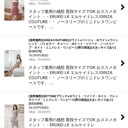
(
税込
:
19,800
円
)
スタッフ着用の感想 普段サイズでOK おススメポ
イント ・・ERUKEI LK エルケイドレス/GINZA
COUTURE・・ ノースリーブのミニドレスワンピ
ースです。 …
[送料無料][GINZA COUTURE]ホワイト×ベージュ・ホワイト×ワイン
レッド・バイカラー・チェーン・ポケット・ツイード・ノースリー
ブ・タイト・ミニドレス・ワンピース[即日発送][大きいサイズあり]
[
C24175
]
18,000
円
(税別)
(
税込
:
19,800
円
)
スタッフ着用の感想 普段サイズでOK おススメポ
イント ・・ERUKEI LK エルケイドレス/GINZA
COUTURE・・ ノースリーブのミニドレスワンピ
ースです。 …
[送料無料][SETTAN]ブラック×ホワイト・ツイード・タイト・フレン
チリーブ・ミニドレス・ワンピース[即日発送][大きいサイズあり]
[
S33299
]
26,000
円
(税別)
(
税込
:
28,600
円
)
スタッフ着用の感想 普段サイズでOK おススメポ
イント ・・ERUKEI LK エルケイドレ