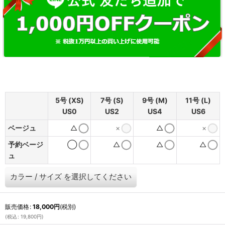
5号 (XS)
7号 (S)
9号 (M)
11号 (L)
US0
US2
US4
US6
ベージュ
△
×
△
×
予約ベージ
◯
△
△
△
ュ
カラー
/
サイズ
を選択してください
販売価格
:
18,000
円
(税別)
(
税込
:
19,800
円
)