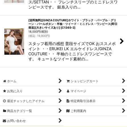
ス/SETTAN・・ フレンチスリーブのミニドレスワ
ンピースです。 銀糸入りの…
[送料無料][GINZA COUTURE]ホワイト・ブラック・パープル・グリ
ーン・パールボタン・半袖・ツイード・ミニドレス・ワンピース[即日
発送][大きいサイズあり]
[
C1365-2
]
18,000
円
(税別)
(
税込
:
19,800
円
)
スタッフ着用の感想 普段サイズでOK おススメポ
イント ・・ERUKEI LK エルケイドレス/GINZA
COUTURE・・ 半袖のミニドレスワンピースで
す。 キュートなツイード素材の…
ホーム
ショッピングカート
お気に入り
マイページ
最近チェックしたアイテム
特定商取引法表示
商品カテゴリ一覧
ご利用案内
お問い合わせ