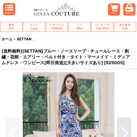
新作
ロング
ミディアム
ミニ
ワンピース
会社案内
New
Long
Medium
Mini
One Piece
Info
ホーム
>
SETTAN
>
[送料無料][SETTAN]ブルー・ノースリーブ・チュールレ
[送料無料][SETTAN]ブルー・ノースリーブ・チュールレース・刺
繡・花柄・エアリー・ベルト付き・タイト・マーメイド・ミディア
ムドレス・ワンピース[即日発送][大きいサイズあり]
[
S25005
]