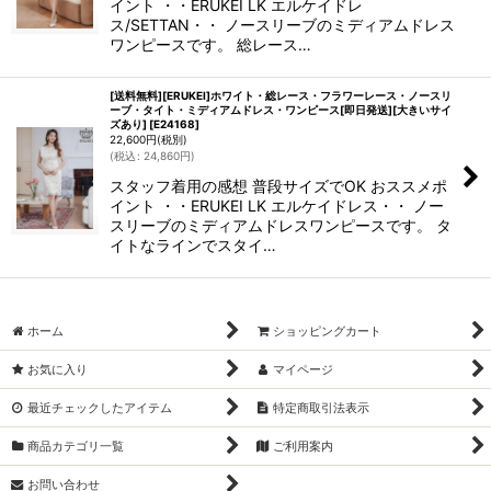
イント ・・ERUKEI LK エルケイドレ
ス/SETTAN・・ ノースリーブのミディアムドレス
ワンピースです。 総レース…
[送料無料][ERUKEI]ホワイト・総レース・フラワーレース・ノースリ
ーブ・タイト・ミディアムドレス・ワンピース[即日発送][大きいサイ
ズあり]
[
E24168
]
22,600
円
(税別)
(
税込
:
24,860
円
)
スタッフ着用の感想 普段サイズでOK おススメポ
イント ・・ERUKEI LK エルケイドレス・・ ノー
スリーブのミディアムドレスワンピースです。 タ
イトなラインでスタイ…
ホーム
ショッピングカート
お気に入り
マイページ
最近チェックしたアイテム
特定商取引法表示
商品カテゴリ一覧
ご利用案内
お問い合わせ