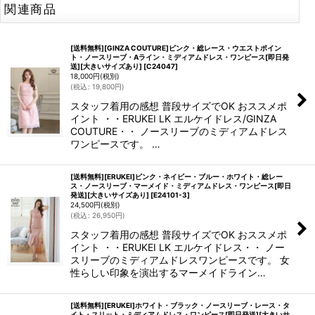
関連商品
[送料無料][GINZA COUTURE]ピンク・総レース・ウエストポイン
ト・ノースリーブ・Aライン・ミディアムドレス・ワンピース[即日発
送][大きいサイズあり]
[
C24047
]
18,000
円
(税別)
(
税込
:
19,800
円
)
スタッフ着用の感想 普段サイズでOK おススメポ
イント ・・ERUKEI LK エルケイドレス/GINZA
COUTURE・・ ノースリーブのミディアムドレス
ワンピースです。 …
[送料無料][ERUKEI]ピンク・ネイビー・ブルー・ホワイト・総レー
ス・ノースリーブ・マーメイド・ミディアムドレス・ワンピース[即日
発送][大きいサイズあり]
[
E24101-3
]
24,500
円
(税別)
(
税込
:
26,950
円
)
スタッフ着用の感想 普段サイズでOK おススメポ
イント ・・ERUKEI LK エルケイドレス・・ ノー
スリーブのミディアムドレスワンピースです。 女
性らしい印象を演出するマーメイドライン…
[送料無料][ERUKEI]ホワイト・ブラック・ノースリーブ・レース・タ
イト・スリット・ミディアムドレス・ワンピース[即日発送][大きいサ