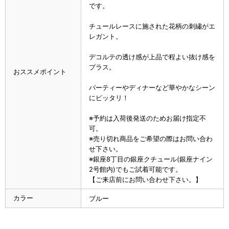
です。
チュールレースに施された花柄の刺繡がエ
レガント。
デコルテの透け感が上品で程よい抜け感を
プラス。
おススメポイント
パーティーやディナーなど華やかなシーン
にピッタリ！
※予約は入荷後発送のためお届け指定不
可。
※売り切れ商品をご希望の際はお問い合わ
せ下さい。
※銀座8丁目の銀座クチュール(銀座ナイン
2号館内)でもご試着可能です。
【ご来店前にお問い合わせ下さい。】
カラー
ブルー