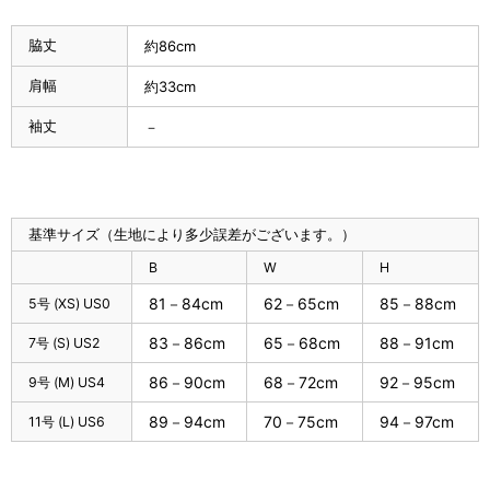
脇丈
約86cm
肩幅
約33cm
袖丈
－
基準サイズ（生地により多少誤差がございます。）
B
W
H
81－84cm
62－65cm
85－88cm
5号 (XS) US0
83－86cm
65－68cm
88－91cm
7号 (S) US2
86－90cm
68－72cm
92－95cm
9号 (M) US4
89－94cm
70－75cm
94－97cm
11号 (L) US6