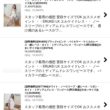
イズあり]
[
E23041
]
21,800
円
(税別)
(
税込
:
23,980
円
)
スタッフ着用の感想 普段サイズでOK おススメポ
イント ・・ERUKEI LK エルケイドレス・・ ノー
スリーブのミディアムドレスワンピースです。 透
け感のあるレースがフ…
[送料無料][ERUKEI]ブラック×ピンク・バイカラー・ケミカルレー
ス・総レース・タイト・ミディアムドレス・ワンピース[即日発送][大
きいサイズあり]
[
E2704
]
18,000
円
(税別)
(
税込
:
19,800
円
)
スタッフ着用の感想 普段サイズでOK おススメポ
イント ・・ERUKEI LK エルケイドレス・・ ノー
スリーブのミディアムドレスワンピースです。 バ
イカラーの総レースが…
[送料無料][SETTAN]ホワイト・ノースリーブ・総レース・リボン・
タイト・ミディアムドレス・ワンピース[即日発送][大きいサイズあ
り]
[
S25068
]
27,000
円
(税別)
(
税込
:
29,700
円
)
スタッフ着用の感想 普段サイズでOK おススメポ