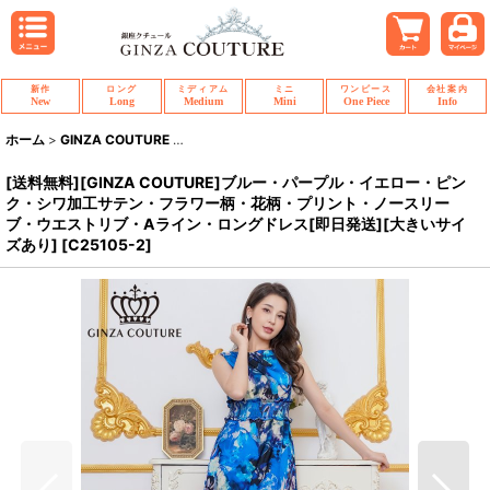
新作
ロング
ミディアム
ミニ
ワンピース
会社案内
New
Long
Medium
Mini
One Piece
Info
ホーム
>
GINZA COUTURE
>
[送料無料][GINZA COUTURE]ブルー・
[送料無料][GINZA COUTURE]ブルー・パープル・イエロー・ピン
ク・シワ加工サテン・フラワー柄・花柄・プリント・ノースリー
ブ・ウエストリブ・Aライン・ロングドレス[即日発送][大きいサイ
ズあり]
[
C25105-2
]