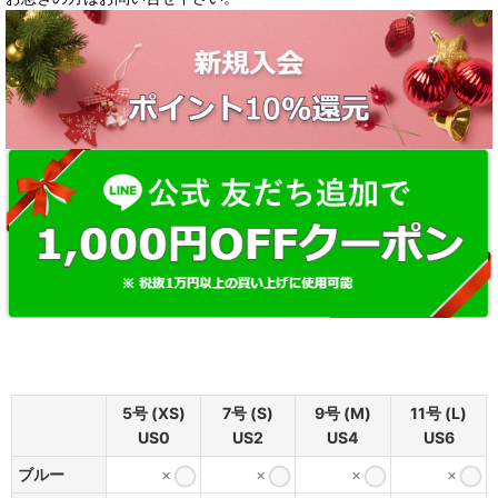
5号 (XS)
7号 (S)
9号 (M)
11号 (L)
US0
US2
US4
US6
ブルー
×
×
×
×