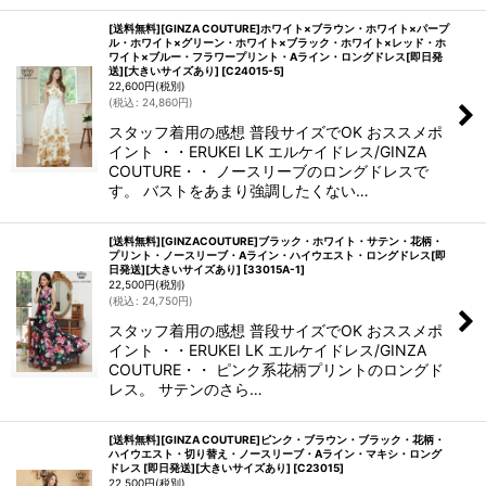
[送料無料][GINZA COUTURE]ホワイト×ブラウン・ホワイト×パープ
ル・ホワイト×グリーン・ホワイト×ブラック・ホワイト×レッド・ホ
ワイト×ブルー・フラワープリント・Aライン・ロングドレス[即日発
送][大きいサイズあり]
[
C24015-5
]
22,600
円
(税別)
(
税込
:
24,860
円
)
スタッフ着用の感想 普段サイズでOK おススメポ
イント ・・ERUKEI LK エルケイドレス/GINZA
COUTURE・・ ノースリーブのロングドレスで
す。 バストをあまり強調したくない…
[送料無料][GINZACOUTURE]ブラック・ホワイト・サテン・花柄・
プリント・ノースリーブ・Aライン・ハイウエスト・ロングドレス[即
日発送][大きいサイズあり]
[
33015A-1
]
22,500
円
(税別)
(
税込
:
24,750
円
)
スタッフ着用の感想 普段サイズでOK おススメポ
イント ・・ERUKEI LK エルケイドレス/GINZA
COUTURE・・ ピンク系花柄プリントのロングド
レス。 サテンのさら…
[送料無料][GINZA COUTURE]ピンク・ブラウン・ブラック・花柄・
ハイウエスト・切り替え・ノースリーブ・Aライン・マキシ・ロング
ドレス [即日発送][大きいサイズあり]
[
C23015
]
22,500
円
(税別)