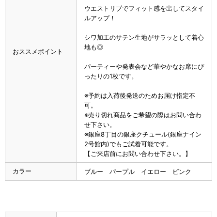
ウエストリブでフィット感を出してスタイ
ルアップ！
シワ加工のサテン生地がサラッとして着心
地も◎
おススメポイント
パーティーや発表会など華やかなお席にぴ
ったりの1枚です。
※予約は入荷後発送のためお届け指定不
可。
※売り切れ商品をご希望の際はお問い合わ
せ下さい。
※銀座8丁目の銀座クチュール(銀座ナイン
2号館内)でもご試着可能です。
【ご来店前にお問い合わせ下さい。】
カラー
ブルー パープル イエロー ピンク