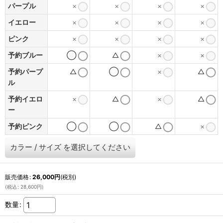
パープル
×
×
×
×
イエロー
×
×
×
×
ピンク
×
×
×
×
予約ブルー
◯
△
×
×
予約パープ
△
◯
×
△
ル
予約イエロ
×
△
×
△
ー
予約ピンク
◯
◯
△
×
カラー
/
サイズ
を選択してください
販売価格
:
26,000
円
(税別)
(
税込
:
28,600
円
)
数量
: