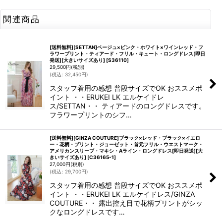
関連商品
[送料無料][SETTAN]ベージュ×ピンク・ホワイト×ワインレッド・フ
ラワープリント・ティアード・フリル・キュート・ロングドレス[即日
発送][大きいサイズあり]
[
S36110
]
29,500
円
(税別)
(
税込
:
32,450
円
)
スタッフ着用の感想 普段サイズでOK おススメポ
イント ・・ERUKEI LK エルケイドレ
ス/SETTAN・・ ティアードのロングドレスです。
フラワープリントのシフ…
[送料無料][GINZA COUTURE]ブラック×レッド・ブラック×イエロ
ー・花柄・プリント・ジョーゼット・首元フリル・ウエストマーク・
アメリカンスリーブ・マキシ・Aライン・ロングドレス[即日発送][大
きいサイズあり]
[
C36165-1
]
27,000
円
(税別)
(
税込
:
29,700
円
)
スタッフ着用の感想 普段サイズでOK おススメポ
イント ・・ERUKEI LK エルケイドレス/GINZA
COUTURE・・ 露出控え目で花柄プリントがシッ
クなロングドレスです…