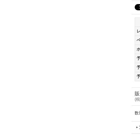
販
(
税
数