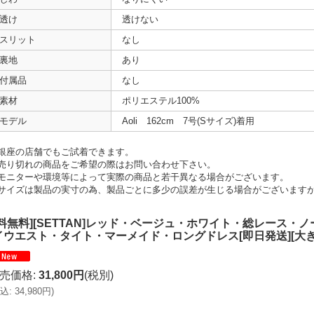
透け
透けない
スリット
なし
裏地
あり
付属品
なし
素材
ポリエステル100%
モデル
Aoli 162cm 7号(Sサイズ)着用
銀座の店舗でもご試着できます。
売り切れの商品をご希望の際はお問い合わせ下さい。
モニターや環境等によって実際の商品と若干異なる場合がございます。
サイズは製品の実寸の為、製品ごとに多少の誤差が生じる場合がございます
送料無料][SETTAN]レッド・ベージュ・ホワイト・総レース
イウエスト・タイト・マーメイド・ロングドレス[即日発送][大
売価格
:
31,800円
(税別)
込
:
34,980円
)