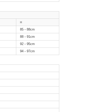
H
85－88cm
88－91cm
92－95cm
94－97cm