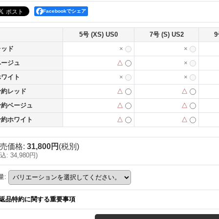
Facebookでシェア
5号 (XS) US0
7号 (S) US2
9
レッド
×
×
ベージュ
△
×
ホワイト
×
×
予約レッド
△
△
予約ベージュ
△
△
予約ホワイト
△
△
売価格
:
31,800円
(税別)
込
:
34,980円
)
量
:
返品特約に関する重要事項