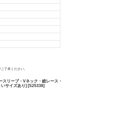
がご了承ください。
・ノースリーブ・Vネック・総レース・
きいサイズあり]
[
S25338
]