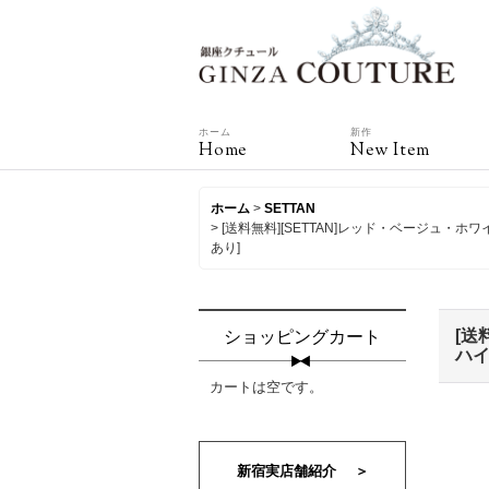
ホーム
新作
Home
New Item
ホーム
>
SETTAN
>
[送料無料][SETTAN]レッド・ベージュ
あり]
[送
ショッピングカート
ハイ
カートは空です。
新宿実店舗紹介 ＞