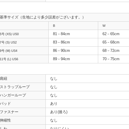
基準サイズ（生地により多少誤差がございます。）
B
W
81－84cm
62－65cm
5号 (XS) US0
83－86cm
65－68cm
7号 (S) US2
86－90cm
68－72cm
9号 (M) US4
89－94cm
70－75cm
11号 (L) US6
肩紐
なし
ストラップループ
なし
ハンガーループ
なし
パッド
あり
ファスナー
あり(後ろ)
伸縮性
なし
しわ
なりにくい