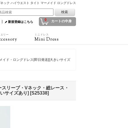
ブ Vネック ハイウエスト タイト マーメイド ロングドレス
0
カートの中身
新規登録はこちら
ュエリー
ミニドレス
cessory
Mini Dress
メイド・ロングドレス[即日発送][大きいサイズ
ノースリーブ・Vネック・総レース・
いサイズあり]
[
S25338
]