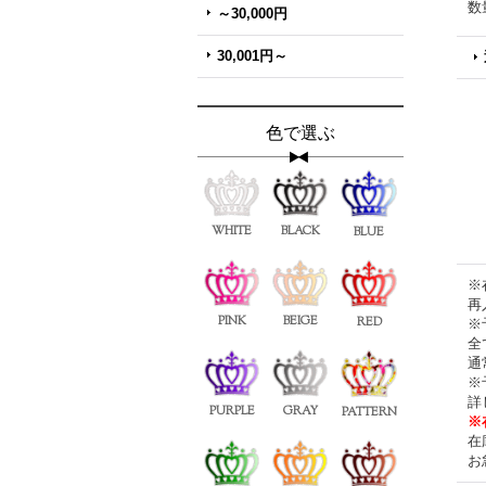
数
～30,000円
30,001円～
色で選ぶ
WHITE
BLACK
BLUE
※
再
PINK
BEIGE
RED
※
全
通
※
詳
PURPLE
GRAY
PATTERN
※
在
お