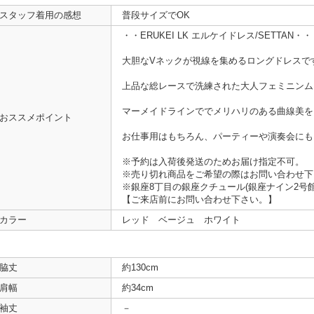
スタッフ着用の感想
普段サイズでOK
・・ERUKEI LK エルケイドレス/SETTAN・・
大胆なVネックが視線を集めるロングドレスで
上品な総レースで洗練された大人フェミニンム
マーメイドラインででメリハリのある曲線美を
おススメポイント
お仕事用はもちろん、パーティーや演奏会にも
※予約は入荷後発送のためお届け指定不可。
※売り切れ商品をご希望の際はお問い合わせ下
※銀座8丁目の銀座クチュール(銀座ナイン2号
【ご来店前にお問い合わせ下さい。】
カラー
レッド ベージュ ホワイト
脇丈
約130cm
肩幅
約34cm
袖丈
－