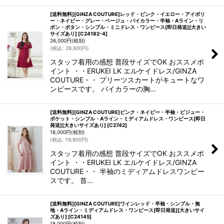
[送料無料][GINZA COUTURE]レッド・ピンク・イエロー・アイボリ
ー・ネイビー・グレー・ベージュ・バイカラー・半袖・Aライン・リ
ボン・ボタン・シンプル・ミニドレス・ワンピース[即日発送][大きい
サイズあり]
[
C24182-4
]
26,000
円
(税別)
(
税込
:
28,600
円
)
スタッフ着用の感想 普段サイズでOK おススメポ
イント ・・ERUKEI LK エルケイドレス/GINZA
COUTURE・・ プリーツスカートがキュートなワ
ンピースです。 バイカラーの胸…
[送料無料][GINZA COUTURE]ピンク・ネイビー・半袖・ビジュー・
ポケット・シンプル・Aライン・ミディアムドレス・ワンピース[即日
発送][大きいサイズあり]
[
C2742
]
18,000
円
(税別)
(
税込
:
19,800
円
)
スタッフ着用の感想 普段サイズでOK おススメポ
イント ・・ERUKEI LK エルケイドレス/GINZA
COUTURE・・ 半袖のミディアムドレスワンピー
スです。 首…
[送料無料][GINZA COUTURE]ワインレッド・半袖・シンプル・無
地・Aライン・ミディアムドレス・ワンピース[即日発送][大きいサイ
ズあり]
[
C24145
]
18,000
円
(税別)