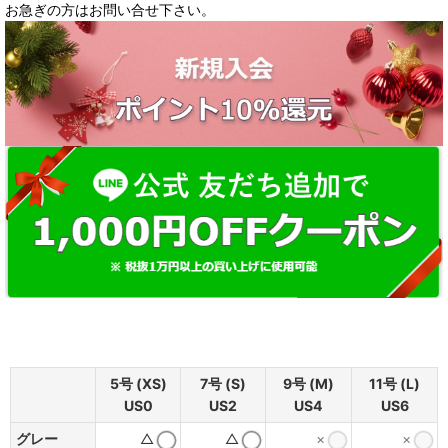
お急ぎの方はお問い合せ下さい。
5号 (XS)
7号 (S)
9号 (M)
11号 (L)
US0
US2
US4
US6
グレー
△
△
×
×