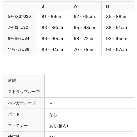
B
W
H
81－84cm
62－65cm
85－88cm
5号 (XS) US0
83－86cm
65－68cm
88－91cm
7号 (S) US2
86－90cm
68－72cm
92－95cm
9号 (M) US4
89－94cm
70－75cm
94－97cm
11号 (L) US6
肩紐
－
ストラップループ
－
ハンガーループ
－
パッド
なし
ファスナー
あり(後ろ)
伸縮性