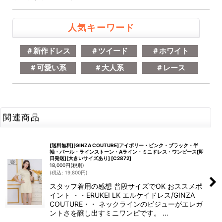
人気キーワード
＃新作ドレス
＃ツイード
＃ホワイト
＃可愛い系
＃大人系
＃レース
関連商品
[送料無料][GINZA COUTURE]アイボリー・ピンク・ブラック・半
袖・パール・ラインストーン・Aライン・ミニドレス・ワンピース[即
日発送][大きいサイズあり]
[
C2872
]
18,000
円
(税別)
(
税込
:
19,800
円
)
スタッフ着用の感想 普段サイズでOK おススメポ
イント ・・ERUKEI LK エルケイドレス/GINZA
COUTURE・・ ネックラインのビジューがエレガ
ントさを醸し出すミニワンピです。 …