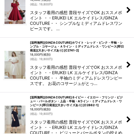
(
税込
:
19,800
円
)
スタッフ着用の感想 普段サイズでOK おススメポ
イント ・・ERUKEI LK エルケイドレス/GINZA
COUTURE・・ シンプルなミディアムドレスワン
ピースです。 …
[送料無料][GINZA COUTURE]ホワイト・レッド・ピンク・半袖・シ
ンプル・コサージュ・Ａライン・ミディアムドレス・ワンピース[即日
発送][大きいサイズあり]
[
C2741-2
]
18,000
円
(税別)
(
税込
:
19,800
円
)
スタッフ着用の感想 普段サイズでOK おススメポ
イント ・・ERUKEI LK エルケイドレス/GINZA
COUTURE・・ 半袖のミディアムドレスワンピー
スです。 お花のコサージュがとっ…
[送料無料][GINZA COUTURE]ネイビー・イエロー・フリンジ・ビジ
ュー・パールボタン・上品・半袖・Aライン・ミディアムドレス・ワ
ンピース[即日発送][大きいサイズあり]
[
C2862-1
]
18,000
円
(税別)
(
税込
:
19,800
円
)
スタッフ着用の感想 普段サイズでOK おススメポ
イント ・・ERUKEI LK エルケイドレス/GINZA
COUTURE・・ ビジューとパールボタンの控えめ