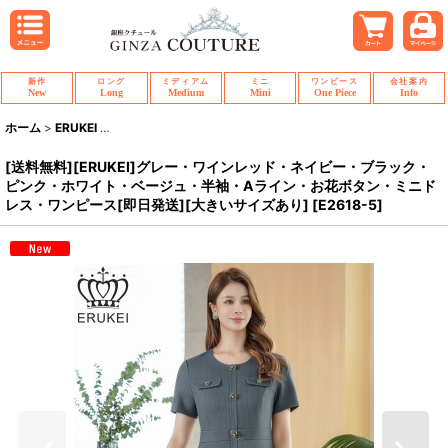
新作
ロング
ミディアム
ミニ
ワンピース
会社案内
New
Long
Medium
Mini
One Piece
Info
ホーム
>
ERUKEI
>
[送料無料][ERUKEI]グレー・ワインレッド・ネイビー・
[送料無料][ERUKEI]グレー・ワインレッド・ネイビー・ブラック・
ピンク・ホワイト・ベージュ・半袖・Aライン・お花ボタン・ミニド
レス・ワンピース[即日発送][大きいサイズあり]
[
E2618-5
]