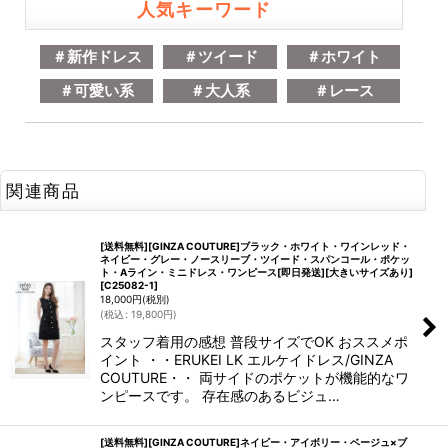
人気キーワード
＃新作ドレス
＃ツイード
＃ホワイト
＃可愛い系
＃大人系
＃レース
関連商品
[送料無料][GINZA COUTURE]ブラック・ホワイト・ワインレッド・
ネイビー・グレー・ノースリーブ・ツイード・スパンコール・ポケッ
ト・Aライン・ミニドレス・ワンピース[即日発送][大きいサイズあり]
[
C25082-1
]
18,000
円
(税別)
(
税込
:
19,800
円
)
スタッフ着用の感想 普段サイズでOK おススメポ
イント ・・ERUKEI LK エルケイドレス/GINZA
COUTURE・・ 両サイドのポケットが機能的なワ
ンピースです。 存在感のあるビジュ…
[送料無料][GINZA COUTURE]ネイビー・アイボリー・ベージュ×ブ