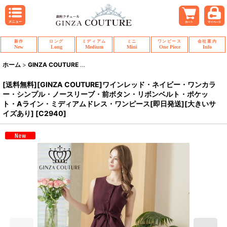
新作
ロング
ミディアム
ミニ
ワンピース
会社案内
New
Long
Medium
Mini
One Piece
Info
ホーム
>
GINZA COUTURE
>
[送料無料][GINZA COUTURE]ワインレ
[送料無料][GINZA COUTURE]ワインレッド・ネイビー・ワンカラ
ー・シンプル・ノースリーブ・前ボタン・リボンベルト・ポケッ
ト・Aライン・ミディアムドレス・ワンピース[即日発送][大きいサ
イズあり]
[
C2940
]