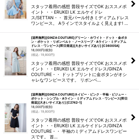
スタッフ着用の感想 普段サイズでOK おススメポ
イント ・・ERUKEI LK エルケイドレ
ス/SETTAN・・ 首元パール付きミディアムドレス
ワンピース。 Aラインでスタイルよく見えます! …
[送料無料][GINZA COUTURE]グリーン・ホワイト・ドット・金ボタ
ン・ポケット・リボンベルト・ノースリーブ・Aライン・ミディアム
ドレス・ワンピース[即日発送][大きいサイズあり]
[
C36005A
]
18,000
円
(税別)
(
税込
:
19,800
円
)
スタッフ着用の感想 普段サイズでOK おススメポ
イント ・・ERUKEI LK エルケイドレス/GINZA
COUTURE・・ ドットプリントに金ボタンがオシ
ャレなワンピースです。 リボンベ…
[送料無料][GINZA COUTURE]ネイビー・ピンク・半袖・ビジュー・
ポケット・シンプル・Aライン・ミディアムドレス・ワンピース[即日
発送][大きいサイズあり]
[
C2742-1
]
18,000
円
(税別)
(
税込
:
19,800
円
)
スタッフ着用の感想 普段サイズでOK おススメポ
イント ・・ERUKEI LK エルケイドレス/GINZA
COUTURE・・ 半袖のミディアムドレスワンピー
スです。 首…