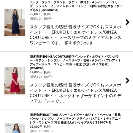
ラック・フラワープリント・ボタン・襟付き・Aライン・ノースリー
ブ・シフォン・ミディアムドレス・ワンピース[即日発送][大きいサイ
ズあり]
[
C23082-3
]
22,600
円
(税別)
(
税込
:
24,860
円
)
スタッフ着用の感想 普段サイズでOK おススメポ
イント ・・ERUKEI LK エルケイドレス/GINZA
COUTURE・・ ノースリーブのミディアムドレス
ワンピースです。 襟＆ボタン付き…
[送料無料][GINZA COUTURE]ワインレッド・ホワイト・ワンカラ
ー・サテン・シンプル・ノースリーブ・切替・Aライン・フレア・ミ
ディアムドレス・ワンピース[即日発送][大きいサイズあり]
[
C24090
]
22,600
円
(税別)
(
税込
:
24,860
円
)
スタッフ着用の感想 普段サイズでOK おススメポ
イント ・・ERUKEI LK エルケイドレス/GINZA
COUTURE・・ ネックギャザーがポイントのミデ
ィアムドレスです。 …
[送料無料][SETTAN]ブルー・ネイビー・ホワイト・ベージュ・首元
パール・シンプル・ノースリーブ・Aライン・ひざ丈・ミディアムド
レス・ワンピース[即日発送][大きいサイズあり]
[
S36107-1
]
26,000
円
(税別)
(
税込
:
28,600
円
)