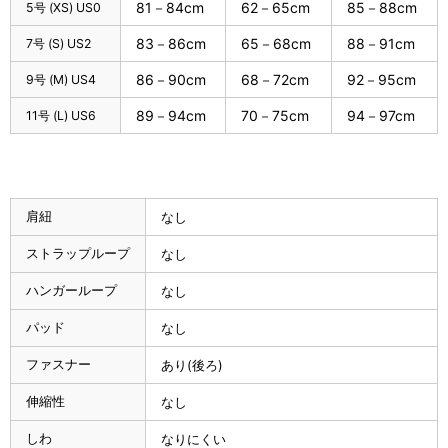
81－84cm
62－65cm
85－88cm
5号 (XS) US0
83－86cm
65－68cm
88－91cm
7号 (S) US2
86－90cm
68－72cm
92－95cm
9号 (M) US4
89－94cm
70－75cm
94－97cm
11号 (L) US6
肩紐
なし
ストラップループ
なし
ハンガーループ
なし
パッド
なし
ファスナー
あり(後ろ)
伸縮性
なし
しわ
なりにくい