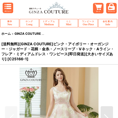
新作
ロング
ミディアム
ミニ
ワンピース
会社案内
New
Long
Medium
Mini
One Piece
Info
ホーム
>
GINZA COUTURE
>
[送料無料][GINZA COUTURE]ピンク・ア
[送料無料][GINZA COUTURE]ピンク・アイボリー・オーガンジ
ー・ジャガード・花柄・金糸・ノースリーブ・Vネック・Aライン・
フレア・ミディアムドレス・ワンピース[即日発送][大きいサイズあ
り]
[
C25166-1
]