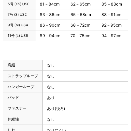
81－84cm
62－65cm
85－88cm
5号 (XS) US0
83－86cm
65－68cm
88－91cm
7号 (S) US2
86－90cm
68－72cm
92－95cm
9号 (M) US4
89－94cm
70－75cm
94－97cm
11号 (L) US6
肩紐
なし
ストラップループ
なし
ハンガーループ
なし
パッド
あり
ファスナー
あり(後ろ)
伸縮性
なし
しわ
なりにくい