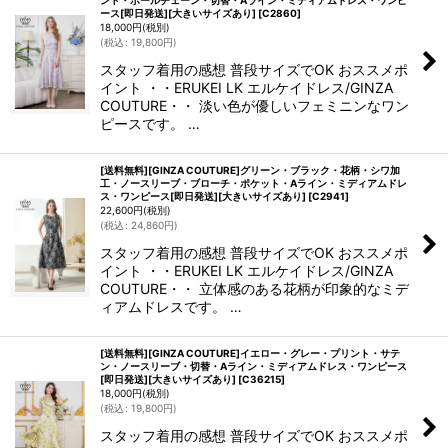
ース[即日発送][大きいサイズあり]
[
C2860
]
18,000
円
(税別)
(
税込
:
19,800
円
)
スタッフ着用の感想 普段サイズでOK おススメポ
イント ・・ERUKEI LK エルケイドレス/GINZA
COUTURE・・ 淡い色が優しいフェミニンなワン
ピースです。 …
[送料無料][GINZA COUTURE]グリーン・ブラック・花柄・シワ加
工・ノースリーブ・ブローチ・ポケット・Aライン・ミディアムドレ
ス・ワンピース[即日発送][大きいサイズあり]
[
C2941
]
22,600
円
(税別)
(
税込
:
24,860
円
)
スタッフ着用の感想 普段サイズでOK おススメポ
イント ・・ERUKEI LK エルケイドレス/GINZA
COUTURE・・ 立体感のある花柄が印象的なミデ
ィアムドレスです。 …
[送料無料][GINZA COUTURE]イエロー・グレー・プリント・サテ
ン・ノースリーブ・切替・Aライン・ミディアムドレス・ワンピース
[即日発送][大きいサイズあり]
[
C36215
]
18,000
円
(税別)
(
税込
:
19,800
円
)
スタッフ着用の感想 普段サイズでOK おススメポ