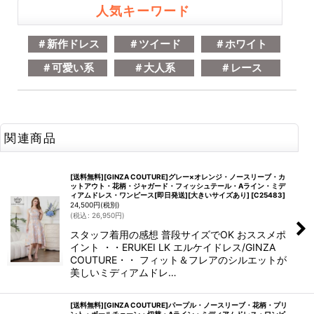
人気キーワード
＃新作ドレス
＃ツイード
＃ホワイト
＃可愛い系
＃大人系
＃レース
関連商品
[送料無料][GINZA COUTURE]グレー×オレンジ・ノースリーブ・カ
ットアウト・花柄・ジャガード・フィッシュテール・Aライン・ミデ
ィアムドレス・ワンピース[即日発送][大きいサイズあり]
[
C25483
]
24,500
円
(税別)
(
税込
:
26,950
円
)
スタッフ着用の感想 普段サイズでOK おススメポ
イント ・・ERUKEI LK エルケイドレス/GINZA
COUTURE・・ フィット＆フレアのシルエットが
美しいミディアムドレ…
[送料無料][GINZA COUTURE]パープル・ノースリーブ・花柄・プリ
ント・ボールチェーン・切替・Aライン・ミディアムドレス・ワンピ