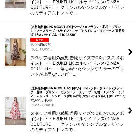
イント ・・ERUKEI LK エルケイドレス/GINZA
COUTURE・・ クラシカルでシンプルなデザイン
のミディアムドレスで…
[送料無料][GINZA COUTURE]ベージュ×ブラウン・花柄・プリン
ト・ノースリーブ・Aライン・ミディアムドレス・ワンピース[即日発
送][大きいサイズあり]
[
C25238
]
18,000
円
(税別)
(
税込
:
19,800
円
)
スタッフ着用の感想 普段サイズでOK おススメポ
イント ・・ERUKEI LK エルケイドレス/GINZA
COUTURE・・ 落ち着いたシックなカラーのプリ
ントが上品なワンピー…
[送料無料][GINZA COUTURE]ホワイト×レッド・ホワイト×ブラッ
ク・花柄・プリント・サテン・ノースリーブ・切替・Aライン・ミデ
ィアムドレス・ワンピース[即日発送][大きいサイズあり]
[
C37215-1
]
22,600
円
(税別)
(
税込
:
24,860
円
)
スタッフ着用の感想 普段サイズでOK おススメポ
イント ・・ERUKEI LK エルケイドレス/GINZA
COUTURE・・ クラシカルでシンプルなデザイン
のミディアムドレスで…