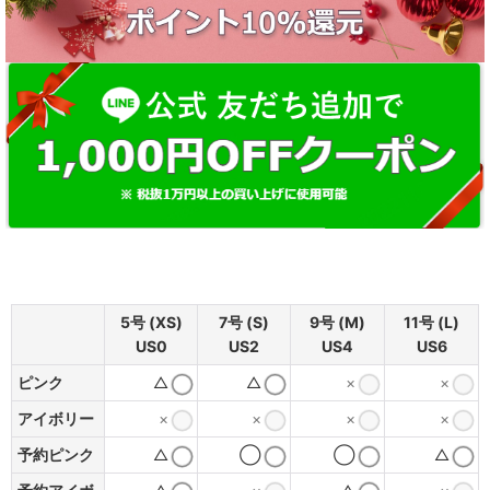
5号 (XS)
7号 (S)
9号 (M)
11号 (L)
US0
US2
US4
US6
ピンク
△
△
×
×
アイボリー
×
×
×
×
予約ピンク
△
◯
◯
△