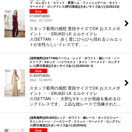
ブ・エレガント・スリット・変形ヘム・フィッシュテール・タイト・
マーメイド・ロングドレス[即日発送][大きいサイズあり]
[
S25332
]
27,000
円
(税別)
(
税込
:
29,700
円
)
スタッフ着用の感想 普段サイズでOK おススメポ
イント ・・ERUKEI LK エルケイドレ
ス/SETTAN・・ 歩く度にひらひら揺れるシルエッ
トが女性らしいドレスです。 …
[送料無料][SETTAN]ベージュ・レッド・ホワイト・総レース・ノー
スリーブ・Vネック・ハイウエスト・タイト・マーメイド・ロングド
レス[即日発送][大きいサイズあり]
[
S25338-1
]
31,800
円
(税別)
(
税込
:
34,980
円
)
スタッフ着用の感想 普段サイズでOK おススメポ
イント ・・ERUKEI LK エルケイドレ
ス/SETTAN・・ 大胆なVネックが視線を集めるロ
ングドレスです。 上品な総レースで洗練された…
[送料無料][ERUKEI]レッド・ホワイト・総レース・ネックビジュー・
ラインストーン・ノースリーブ・スリット・マーメイド・ロングドレ
ス[即日発送][大きいサイズあり]
[
E25194
]