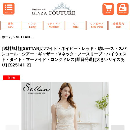
新作
ロング
ミディアム
ミニ
ワンピース
会社案内
New
Long
Medium
Mini
One Piece
Info
ホーム
>
SETTAN
>
[送料無料][SETTAN]ホワイト・ネイビー・レッド・総
[送料無料][SETTAN]ホワイト・ネイビー・レッド・総レース・スパ
ンコール・シアー・ギャザー・Vネック・ノースリーブ・ハイウエス
ト・タイト・マーメイド・ロングドレス[即日発送][大きいサイズあ
り]
[
S25141-2
]