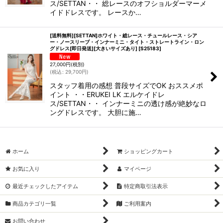
ス/SETTAN・・ 総レースのオフショルダーマーメ
イドドレスです。 レースか…
[送料無料][SETTAN]ホワイト・総レース・チュールレース・シア
ー・ノースリーブ・インナーミニ・タイト・ストレートライン・ロン
グドレス[即日発送][大きいサイズあり]
[
S25183
]
27,000
円
(税別)
(
税込
:
29,700
円
)
スタッフ着用の感想 普段サイズでOK おススメポ
イント ・・ERUKEI LK エルケイドレ
ス/SETTAN・・ インナーミニの透け感が絶妙なロ
ングドレスです。 大胆に施…
ホーム
ショッピングカート
お気に入り
マイページ
最近チェックしたアイテム
特定商取引法表示
商品カテゴリ一覧
ご利用案内
お問い合わせ