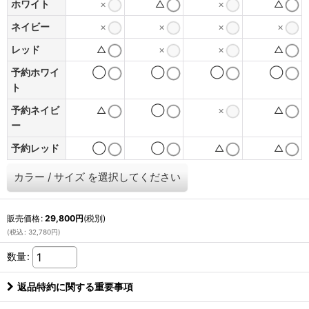
ホワイト
×
△
×
△
ネイビー
×
×
×
×
レッド
△
×
×
△
予約ホワイ
◯
◯
◯
◯
ト
予約ネイビ
△
◯
×
△
ー
予約レッド
◯
◯
△
△
カラー
/
サイズ
を選択してください
販売価格
:
29,800
円
(税別)
(
税込
:
32,780
円
)
数量
:
返品特約に関する重要事項