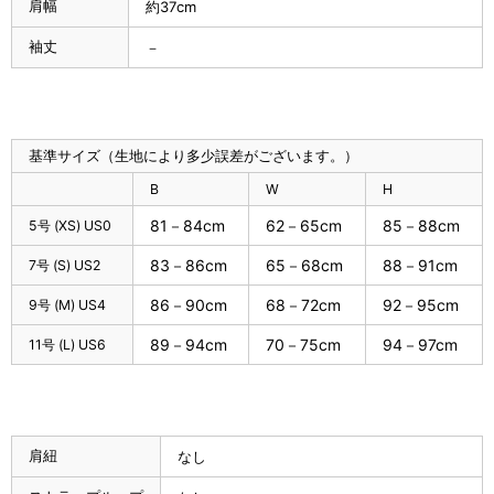
肩幅
約37cm
袖丈
－
基準サイズ（生地により多少誤差がございます。）
B
W
H
81－84cm
62－65cm
85－88cm
5号 (XS) US0
83－86cm
65－68cm
88－91cm
7号 (S) US2
86－90cm
68－72cm
92－95cm
9号 (M) US4
89－94cm
70－75cm
94－97cm
11号 (L) US6
肩紐
なし