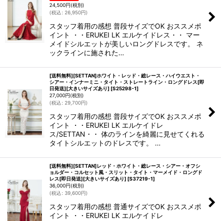
24,500
円
(税別)
(
税込
:
26,950
円
)
スタッフ着用の感想 普段サイズでOK おススメポ
イント ・・ERUKEI LK エルケイドレス・・ マー
メイドシルエットが美しいロングドレスです。 ネ
ックラインに施された…
[送料無料][SETTAN]ホワイト・レッド・総レース・ハイウエスト・
シアー・インナーミニ・タイト・ストレートライン・ロングドレス[即
日発送][大きいサイズあり]
[
S25298-1
]
27,000
円
(税別)
(
税込
:
29,700
円
)
スタッフ着用の感想 普段サイズでOK おススメポ
イント ・・ERUKEI LK エルケイドレ
ス/SETTAN・・ 体のラインを綺麗に見せてくれる
タイトシルエットのドレスです。 …
[送料無料][SETTAN]レッド・ホワイト・総レース・シアー・オフシ
ョルダー・コルセット風・スリット・タイト・マーメイド・ロングド
レス[即日発送][大きいサイズあり]
[
S37219-1
]
36,000
円
(税別)
(
税込
:
39,600
円
)
スタッフ着用の感想 普通サイズでOK おススメポ
イント ・・ERUKEI LK エルケイドレ