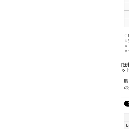
※
※
※
※
[
ッ
販
(
税