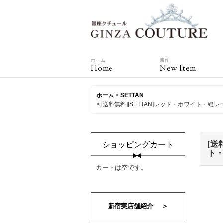
ホーム
新作
Home
New Item
ホーム
>
SETTAN
>
[送料無料][SETTAN]レッド・ホワイト
[送
ショッピングカート
ト・
カートは空です。
新宿実店舗紹介 ＞