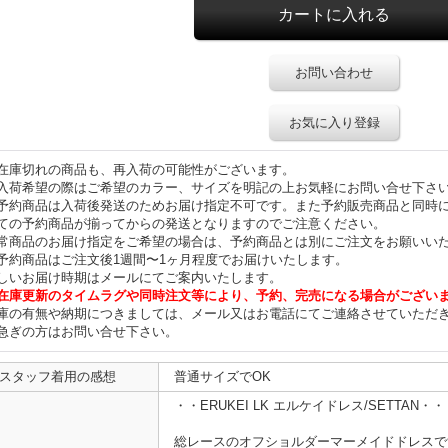
お問い合わせ
お気に入り登録
在庫切れの商品も、再入荷の可能性がございます。
入荷希望の際はご希望のカラー、サイズを明記の上お気軽にお問い合せ下さ
予約商品は入荷後発送のためお届け指定不可です。また予約販売商品と同時
ての予約商品が揃ってからの発送となりますのでご注意ください。
常商品のお届け指定をご希望の場合は、予約商品とは別にご注文をお願いい
予約商品はご注文後1週間〜1ヶ月程度でお届けいたします。
しいお届け時期はメールにてご案内いたします。
在庫更新のタイムラグや同時注文等により、予約、完売になる場合がござい
庫の有無や納期につきましては、メール又はお電話にてご連絡させていただ
急ぎの方はお問い合せ下さい。
スタッフ着用の感想
普通サイズでOK
・・ERUKEI LK エルケイドレス/SETTAN・・
総レースのオフショルダーマーメイドドレスで