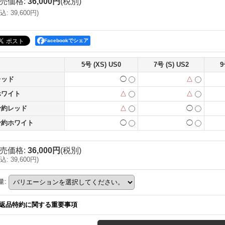
売価格
:
36,000円
(税別)
込
:
39,600円
)
Facebookでシェア
5号 (XS) US0
7号 (S) US2
9
レッド
◯
△
ホワイト
△
△
予約レッド
△
◯
予約ホワイト
◯
◯
売価格
:
36,000円
(税別)
込
:
39,600円
)
量
:
返品特約に関する重要事項