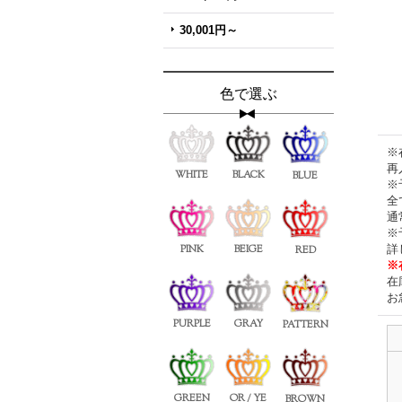
30,001円～
色で選ぶ
※
再
WHITE
BLACK
BLUE
※
全
通
※
詳
PINK
BEIGE
RED
※
在
お
PURPLE
GRAY
PATTERN
GREEN
OR / YE
BROWN