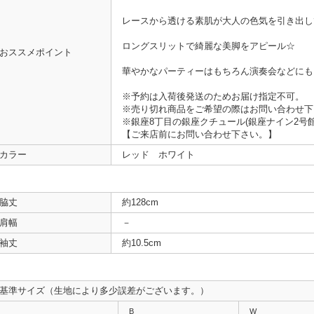
レースから透ける素肌が大人の色気を引き出し
ロングスリットで綺麗な美脚をアピール☆
おススメポイント
華やかなパーティーはもちろん演奏会などにも
※予約は入荷後発送のためお届け指定不可。
※売り切れ商品をご希望の際はお問い合わせ下
※銀座8丁目の銀座クチュール(銀座ナイン2号
【ご来店前にお問い合わせ下さい。】
カラー
レッド ホワイト
脇丈
約128cm
肩幅
－
袖丈
約10.5cm
基準サイズ（生地により多少誤差がございます。）
B
W