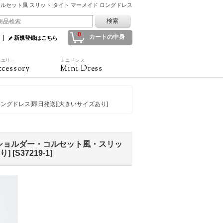
ー コルセット風 スリット タイト マーメイド ロングドレス
0
カートの中身
新規登録はこちら
ュエリー
ミニドレス
cessory
Mini Dress
ングドレス[即日発送][大きいサイズあり]
フショルダー・コルセット風・スリッ
り]
[
S37219-1
]