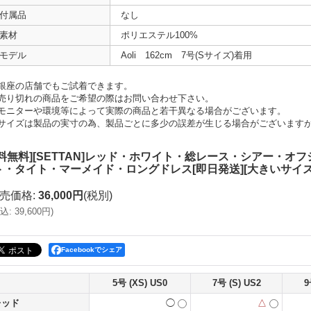
付属品
なし
素材
ポリエステル100%
モデル
Aoli 162cm 7号(Sサイズ)着用
銀座の店舗でもご試着できます。
売り切れの商品をご希望の際はお問い合わせ下さい。
モニターや環境等によって実際の商品と若干異なる場合がございます。
サイズは製品の実寸の為、製品ごとに多少の誤差が生じる場合がございます
送料無料][SETTAN]レッド・ホワイト・総レース・シアー・
ト・タイト・マーメイド・ロングドレス[即日発送][大きいサイズ
売価格
:
36,000円
(税別)
込
:
39,600円
)
Facebookでシェア
5号 (XS) US0
7号 (S) US2
9
レッド
◯
△