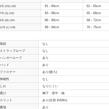
81－84cm
62－65cm
5号 (XS) US0
83－86cm
65－68cm
7号 (S) US2
86－90cm
68－72cm
9号 (M) US4
89－94cm
70－75cm
11号 (L) US6
肩紐
なし
ストラップループ
なし
ハンガーループ
あり
パッド
あり
ファスナー
あり(後ろ)
伸縮性
なし
しわ
なりにくい
透け
胸下・背中・袖
スリット
あり(左前 約69m)
裏地
あり