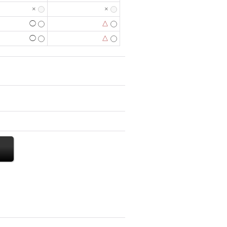
×
×
◯
△
◯
△