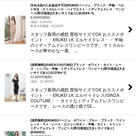
[SALE品のため返品不可][ERUKEI]ベージュ・ブラック・半袖・ベル
ト付き・ケミカルレース・ハイウエスト・ミディアムドレス・ワンピ
ース[即日発送][大きいサイズあり]
[
E2689-1
]
9,000
円
(税別)
(
税込
:
9,900
円
)
希望小売価格
:
18,000
円
スタッフ着用の感想 普段サイズでOK おススメポ
イント ・・ERUKEI LK エルケイドレス・・ 半袖
のミディアムドレスワンピースです。 ケミカルレ
ースが華やかな一着。 …
[送料無料][GINZA COUTURE]ブラック・ホワイト・タイト・レー
ス・シンプル・半袖・ミディアムドレス・ワンピース[即日発送][大き
いサイズあり]
[
C2784-1
]
23,600
円
(税別)
(
税込
:
25,960
円
)
スタッフ着用の感想 普段サイズでOK おススメポ
イント ・・ERUKEI LK エルケイドレス/GINZA
COUTURE・・ タイトなミディアムドレスワンピ
ースです。 レースの透け感でSE…
[送料無料][ERUKEI]ベージュ・ホワイト・ブルー・ブラック・ワイン
レッド・ラメ・レース・ビジューボタン・半袖・タイト・スリット・
ミディアムドレス・ワンピース[即日発送][大きいサイズあり]
[
E25003
]