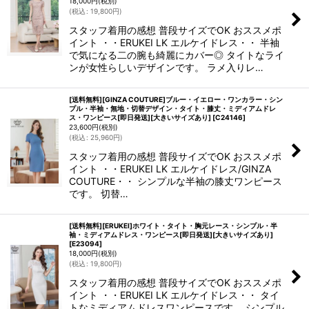
18,000
円
(税別)
(
税込
:
19,800
円
)
スタッフ着用の感想 普段サイズでOK おススメポ
イント ・・ERUKEI LK エルケイドレス・・ 半袖
で気になる二の腕も綺麗にカバー◎ タイトなライ
ンが女性らしいデザインです。 ラメ入りレ…
[送料無料][GINZA COUTURE]ブルー・イエロー・ワンカラー・シン
プル・半袖・無地・切替デザイン・タイト・膝丈・ミディアムドレ
ス・ワンピース[即日発送][大きいサイズあり]
[
C24146
]
23,600
円
(税別)
(
税込
:
25,960
円
)
スタッフ着用の感想 普段サイズでOK おススメポ
イント ・・ERUKEI LK エルケイドレス/GINZA
COUTURE・・ シンプルな半袖の膝丈ワンピース
です。 切替…
[送料無料][ERUKEI]ホワイト・タイト・胸元レース・シンプル・半
袖・ミディアムドレス・ワンピース[即日発送][大きいサイズあり]
[
E23094
]
18,000
円
(税別)
(
税込
:
19,800
円
)
スタッフ着用の感想 普段サイズでOK おススメポ
イント ・・ERUKEI LK エルケイドレス・・ タイ
トなミディアムドレスワンピースです。 シンプル