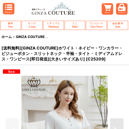
新作
ロング
ミディアム
ミニ
ワンピース
会社案内
New
Long
Medium
Mini
One Piece
Info
ホーム
>
GINZA COUTURE
>
[送料無料][GINZA COUTURE]ホワイト・
[送料無料][GINZA COUTURE]ホワイト・ネイビー・ワンカラー・
ビジューボタン・スリットネック・半袖・タイト・ミディアムドレ
ス・ワンピース[即日発送][大きいサイズあり]
[
C25209
]