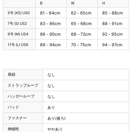
B
W
H
81－84cm
62－65cm
85－88cm
5号 (XS) US0
83－86cm
65－68cm
88－91cm
7号 (S) US2
86－90cm
68－72cm
92－95cm
9号 (M) US4
89－94cm
70－75cm
94－97cm
11号 (L) US6
肩紐
なし
ストラップループ
なし
ハンガーループ
なし
パッド
あり
ファスナー
あり(後ろ)
伸縮性
ややあり