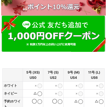
5号 (XS)
7号 (S)
9号 (M)
11号 (L)
US0
US2
US4
US6
ホワイト
×
×
×
×
ネイビー
△
×
×
×
予約ホワイ
◯
◯
△
△
ト