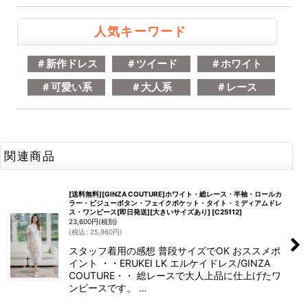
人気キーワード
＃新作ドレス
＃ツイード
＃ホワイト
＃可愛い系
＃大人系
＃レース
関連商品
[送料無料][GINZA COUTURE]ホワイト・総レース・半袖・ロールカ
ラー・ビジューボタン・フェイクポケット・タイト・ミディアムドレ
ス・ワンピース[即日発送][大きいサイズあり]
[
C25112
]
23,600
円
(税別)
(
税込
:
25,960
円
)
スタッフ着用の感想 普段サイズでOK おススメポ
イント ・・ERUKEI LK エルケイドレス/GINZA
COUTURE・・ 総レースで大人上品に仕上げたワ
ンピースです。 …