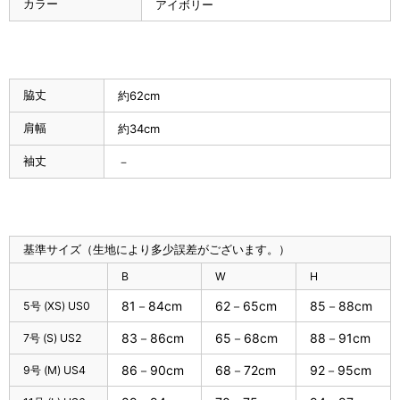
カラー
アイボリー
脇丈
約62cm
肩幅
約34cm
袖丈
－
基準サイズ（生地により多少誤差がございます。）
B
W
H
81－84cm
62－65cm
85－88cm
5号 (XS) US0
83－86cm
65－68cm
88－91cm
7号 (S) US2
86－90cm
68－72cm
92－95cm
9号 (M) US4