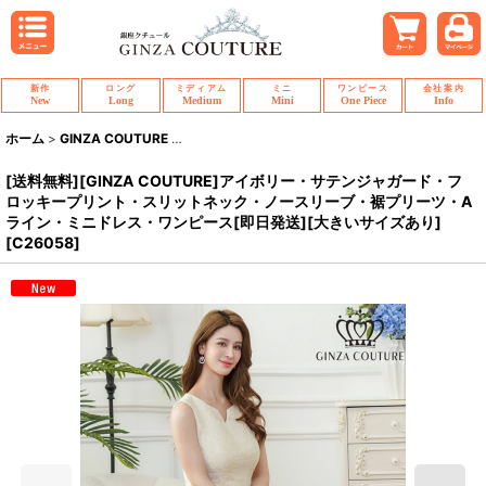
新作
ロング
ミディアム
ミニ
ワンピース
会社案内
New
Long
Medium
Mini
One Piece
Info
ホーム
>
GINZA COUTURE
>
[送料無料][GINZA COUTURE]アイボリー
[送料無料][GINZA COUTURE]アイボリー・サテンジャガード・フ
ロッキープリント・スリットネック・ノースリーブ・裾プリーツ・A
ライン・ミニドレス・ワンピース[即日発送][大きいサイズあり]
[
C26058
]