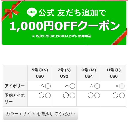
5号 (XS)
7号 (S)
9号 (M)
11号 (L)
US0
US2
US4
US6
アイボリー
△
△
△
×
予約アイボ
◯
◯
◯
◯
リー
カラー
/
サイズ
を選択してください