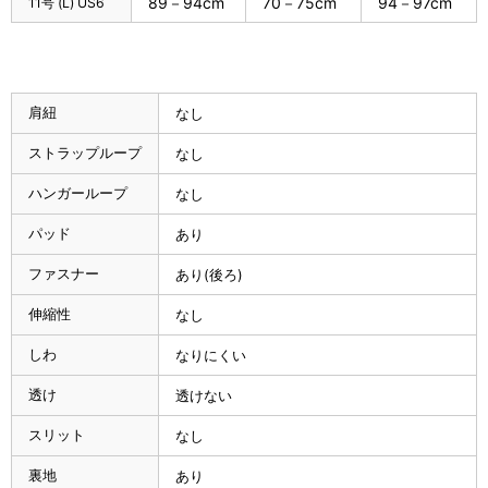
89－94cm
70－75cm
94－97cm
11号 (L) US6
肩紐
なし
ストラップループ
なし
ハンガーループ
なし
パッド
あり
ファスナー
あり(後ろ)
伸縮性
なし
しわ
なりにくい
透け
透けない
スリット
なし
裏地
あり