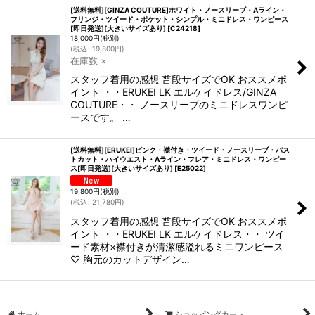
[送料無料][GINZA COUTURE]ホワイト・ノースリーブ・Aライン・
フリンジ・ツイード・ポケット・シンプル・ミニドレス・ワンピース
[即日発送][大きいサイズあり]
[
C24218
]
18,000
円
(税別)
(
税込
:
19,800
円
)
在庫数 ×
スタッフ着用の感想 普段サイズでOK おススメポ
イント ・・ERUKEI LK エルケイドレス/GINZA
COUTURE・・ ノースリーブのミニドレスワンピ
ースです。 …
[送料無料][ERUKEI]ピンク・襟付き・ツイード・ノースリーブ・バス
トカット・ハイウエスト・Aライン・フレア・ミニドレス・ワンピー
ス[即日発送][大きいサイズあり]
[
E25022
]
19,800
円
(税別)
(
税込
:
21,780
円
)
スタッフ着用の感想 普段サイズでOK おススメポ
イント ・・ERUKEI LK エルケイドレス・・ ツイ
ード素材×襟付きが清潔感溢れるミニワンピース
♡ 胸元のカットデザイン…
ホーム
ショッピングカート