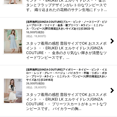
イント ・・ERUKEI LK エルケイドレス・・ 金ボ
タンとフラップデザインがレトロなワンピースで
す。 織り込まれたの花柄のサテン生地にドット…
[送料無料][GINZA COUTURE]ブルー・ピンク・ノースリーブ・ビジ
ューブローチ・ツイード・金糸・裾プリーツ・Aライン・ミニドレ
ス・ワンピース[即日発送][大きいサイズあり]
[
C2822-1
]
18,000
円
(税別)
(
税込
:
19,800
円
)
スタッフ着用の感想 普段サイズでOK おススメポ
イント ・・ERUKEI LK エルケイドレス/GINZA
COUTURE・・ 金糸のさり気ない輝きが清楚なツ
イードワンピースです。…
[送料無料][GINZA COUTURE]アイボリー・ネイビー・ピンク・イエ
ロー・レッド・グレー・ベージュ・バイカラー・半袖・リボン・ボタ
ン・プリーツ・Aライン・ミニドレス・ワンピース[即日発送][大きい
サイズあり]
[
C24182
]
26,000
円
(税別)
(
税込
:
28,600
円
)
スタッフ着用の感想 普段サイズでOK おススメポ
イント ・・ERUKEI LK エルケイドレス/GINZA
COUTURE・・ プリーツスカートがキュートなワ
ンピースです。 バイカラーの胸…