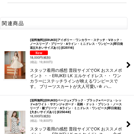
関連商品
[送料無料][ERUKEI]アイボリー・ワンカラー・ステッチ・Vネック・
ノースリーブ・プリーツ・Aライン・ミニドレス・ワンピース[即日発
送][大きいサイズあり]
[
E25116
]
18,000
円
(税別)
(
税込
:
19,800
円
)
スタッフ着用の感想 普段サイズでOK おススメポ
イント ・・ERUKEI LK エルケイドレス・・ ワン
カラーにステッチラインが映えるワンピースで
す。 プリーツスカートが大人可愛い☆ ハ…
[送料無料][ERUKEI]ベージュ×ブラック・ブラック×ベージュ・レッ
ド×ホワイト・サテンジャガード・花柄・ドット・プリント・ノース
リーブ・裾プリーツ・Aライン・ミニドレス・ワンピース[即日発送]
[大きいサイズあり]
[
E25048
]
18,000
円
(税別)
(
税込
:
19,800
円
)
スタッフ着用の感想 普段サイズでOK おススメポ