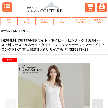
新作
ロング
ミディアム
ミニ
ワンピース
会社案内
New
Long
Medium
Mini
One Piece
Info
ホーム
>
SETTAN
>
[送料無料][SETTAN]ホワイト・ネイビー・ピンク・ケミ
[送料無料][SETTAN]ホワイト・ネイビー・ピンク・ケミカルレー
ス・総レース・Vネック・タイト・フィッシュテール・マーメイド・
ロングドレス[即日発送][大きいサイズあり]
[
S25378-2
]