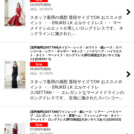
24,500
円
(税別)
(
税込
:
26,950
円
)
スタッフ着用の感想 普段サイズでOK おススメポ
イント ・・ERUKEI LK エルケイドレス・・ マー
メイドシルエットが美しいロングドレスです。 ネ
ックラインに施された…
[送料無料][SETTAN]ネイビー・レッド・ホワイト・総レース・スパ
ンコール・シアー・ギャザー・Vネック・ノースリーブ・ハイウエス
ト・タイト・マーメイド・ロングドレス[即日発送][大きいサイズあ
り]
[
S25141-1
]
29,800
円
(税別)
(
税込
:
32,780
円
)
スタッフ着用の感想 普段サイズでOK おススメポ
イント ・・ERUKEI LK エルケイドレ
ス/SETTAN・・ エレガントなマーメイドラインの
ロングドレスです。 生地に施されたスパンコー…
[送料無料][SETTAN]ワインレッド・総レース・シアー・ノースリー
ブ・エレガント・スリット・変形ヘム・フィッシュテール・タイト・
マーメイド・ロングドレス[即日発送][大きいサイズあり]
[
S25332
]
27,000
円
(税別)
(
税込
:
29,700
円
)