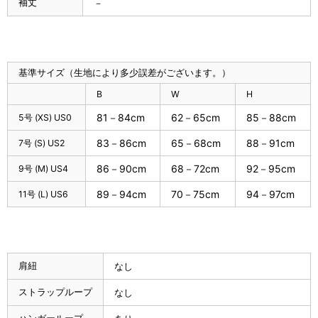
袖丈
－
基準サイズ（生地により多少誤差がございます。）
B
W
H
81－84cm
62－65cm
85－88cm
5号 (XS) US0
83－86cm
65－68cm
88－91cm
7号 (S) US2
86－90cm
68－72cm
92－95cm
9号 (M) US4
89－94cm
70－75cm
94－97cm
11号 (L) US6
肩紐
なし
ストラップループ
なし