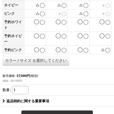
ネイビー
△
△
△
×
ピンク
△
×
△
×
予約ホワイ
◯
◯
◯
◯
ト
予約ネイビ
◯
◯
◯
◯
ー
予約ピンク
◯
◯
◯
△
カラー
/
サイズ
を選択してください
販売価格
:
27,000
円
(税別)
(
税込
:
29,700
円
)
数量
:
返品特約に関する重要事項