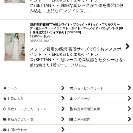
ス/SETTAN・・ 繊細な総レースが全体を優雅に包
み込む、上品なロングドレス。 …
[送料無料][SETTAN]ホワイト・ブラック・Vネック・フリルスリー
ブ・総レース・ハイウエスト・タイト・マーメイド・ロングドレス[即
日発送][大きいサイズあり]
[
S37088
]
32,600
円
(税別)
(
税込
:
35,860
円
)
スタッフ着用の感想 普段サイズでOK おススメポ
イント ・・ERUKEI LK エルケイドレ
ス/SETTAN・・ 総レースで高級感とセクシーさを
兼ね備えた1着です。 フリル…
ホーム
ショッピングカート
お気に入り
マイページ
最近チェックしたアイテム
特定商取引法表示
商品カテゴリ一覧
ご利用案内
お問い合わせ