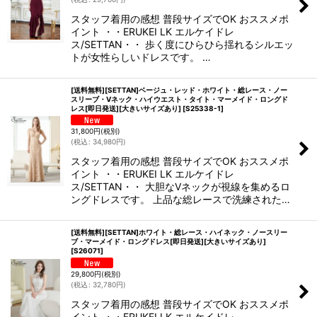
スタッフ着用の感想 普段サイズでOK おススメポ
イント ・・ERUKEI LK エルケイドレ
ス/SETTAN・・ 歩く度にひらひら揺れるシルエッ
トが女性らしいドレスです。 …
[送料無料][SETTAN]ベージュ・レッド・ホワイト・総レース・ノー
スリーブ・Vネック・ハイウエスト・タイト・マーメイド・ロングド
レス[即日発送][大きいサイズあり]
[
S25338-1
]
31,800
円
(税別)
(
税込
:
34,980
円
)
スタッフ着用の感想 普段サイズでOK おススメポ
イント ・・ERUKEI LK エルケイドレ
ス/SETTAN・・ 大胆なVネックが視線を集めるロ
ングドレスです。 上品な総レースで洗練された…
[送料無料][SETTAN]ホワイト・総レース・ハイネック・ノースリー
ブ・マーメイド・ロングドレス[即日発送][大きいサイズあり]
[
S26071
]
29,800
円
(税別)
(
税込
:
32,780
円
)
スタッフ着用の感想 普段サイズでOK おススメポ
イント ・・ERUKEI LK エルケイドレ