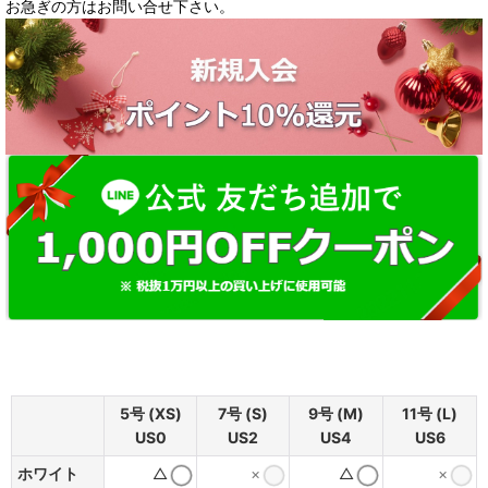
お急ぎの方はお問い合せ下さい。
5号 (XS)
7号 (S)
9号 (M)
11号 (L)
US0
US2
US4
US6
ホワイト
△
×
△
×