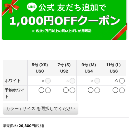
5号 (XS)
7号 (S)
9号 (M)
11号 (L)
US0
US2
US4
US6
ホワイト
×
×
×
△
予約ホワイ
◯
◯
◯
◯
ト
カラー
/
サイズ
を選択してください
販売価格
:
29,800
円
(税別)