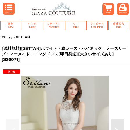
新作
ロング
ミディアム
ミニ
ワンピース
会社案内
New
Long
Medium
Mini
One Piece
Info
ホーム
>
SETTAN
>
[送料無料][SETTAN]ホワイト・総レース・ハイネック・ノ
[送料無料][SETTAN]ホワイト・総レース・ハイネック・ノースリー
ブ・マーメイド・ロングドレス[即日発送][大きいサイズあり]
[
S26071
]