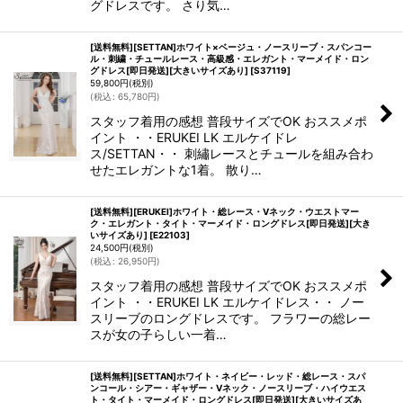
グドレスです。 さり気…
[送料無料][SETTAN]ホワイト×ベージュ・ノースリーブ・スパンコー
ル・刺繍・チュールレース・高級感・エレガント・マーメイド・ロン
グドレス[即日発送][大きいサイズあり]
[
S37119
]
59,800
円
(税別)
(
税込
:
65,780
円
)
スタッフ着用の感想 普段サイズでOK おススメポ
イント ・・ERUKEI LK エルケイドレ
ス/SETTAN・・ 刺繡レースとチュールを組み合わ
せたエレガントな1着。 散り…
[送料無料][ERUKEI]ホワイト・総レース・Vネック・ウエストマー
ク・エレガント・タイト・マーメイド・ロングドレス[即日発送][大き
いサイズあり]
[
E22103
]
24,500
円
(税別)
(
税込
:
26,950
円
)
スタッフ着用の感想 普段サイズでOK おススメポ
イント ・・ERUKEI LK エルケイドレス・・ ノー
スリーブのロングドレスです。 フラワーの総レー
スが女の子らしい一着…
[送料無料][SETTAN]ホワイト・ネイビー・レッド・総レース・スパ
ンコール・シアー・ギャザー・Vネック・ノースリーブ・ハイウエス
ト・タイト・マーメイド・ロングドレス[即日発送][大きいサイズあ