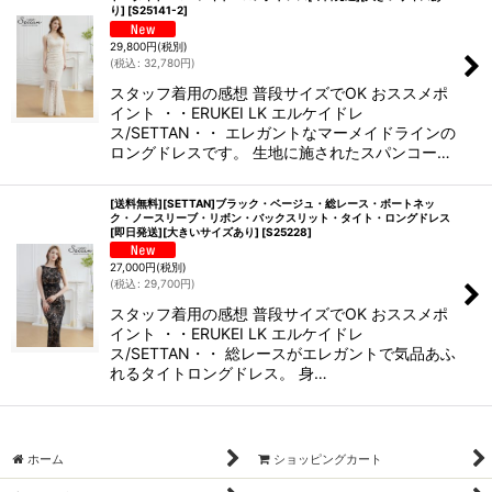
り]
[
S25141-2
]
29,800
円
(税別)
(
税込
:
32,780
円
)
スタッフ着用の感想 普段サイズでOK おススメポ
イント ・・ERUKEI LK エルケイドレ
ス/SETTAN・・ エレガントなマーメイドラインの
ロングドレスです。 生地に施されたスパンコー…
[送料無料][SETTAN]ブラック・ベージュ・総レース・ボートネッ
ク・ノースリーブ・リボン・バックスリット・タイト・ロングドレス
[即日発送][大きいサイズあり]
[
S25228
]
27,000
円
(税別)
(
税込
:
29,700
円
)
スタッフ着用の感想 普段サイズでOK おススメポ
イント ・・ERUKEI LK エルケイドレ
ス/SETTAN・・ 総レースがエレガントで気品あふ
れるタイトロングドレス。 身…
ホーム
ショッピングカート