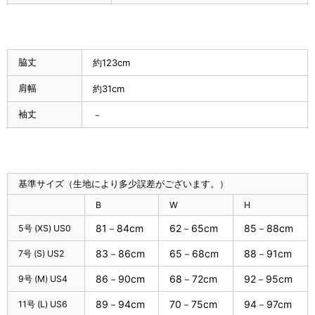
脇丈
約123cm
肩幅
約31cm
袖丈
－
基準サイズ（生地により多少誤差がございます。）
B
W
H
81－84cm
62－65cm
85－88cm
5号 (XS) US0
83－86cm
65－68cm
88－91cm
7号 (S) US2
86－90cm
68－72cm
92－95cm
9号 (M) US4
89－94cm
70－75cm
94－97cm
11号 (L) US6