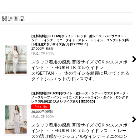
関連商品
[送料無料][SETTAN]ホワイト・レッド・総レース・ハイウエスト・
シアー・インナーミニ・タイト・ストレートライン・ロングドレス[即
日発送][大きいサイズあり]
[
S25298-1
]
27,000
円
(税別)
(
税込
:
29,700
円
)
スタッフ着用の感想 普段サイズでOK おススメポ
イント ・・ERUKEI LK エルケイドレ
ス/SETTAN・・ 体のラインを綺麗に見せてくれる
タイトシルエットのドレスです。 …
[送料無料][ERUKEI]ホワイト・総レース・シアー・ウエストマーク・
ノースリーブ・インナーミニ・ストレートライン・タイト・ロングド
レス[即日発送][大きいサイズあり]
[
E25020
]
26,000
円
(税別)
(
税込
:
28,600
円
)
スタッフ着用の感想 普段サイズでOK おススメポ
イント ・・ERUKEI LK エルケイドレス・・ レー
スの透け感がセンシュアルなインナーミニのロン