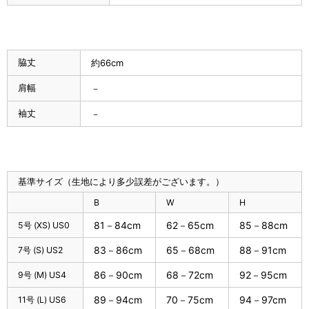
脇丈
約66cm
肩幅
－
袖丈
－
基準サイズ（生地により多少誤差がございます。）
B
W
H
81－84cm
62－65cm
85－88cm
5号 (XS) US0
83－86cm
65－68cm
88－91cm
7号 (S) US2
86－90cm
68－72cm
92－95cm
9号 (M) US4
89－94cm
70－75cm
94－97cm
11号 (L) US6