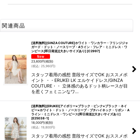
関連商品
[送料無料][GINZA COUTURE]ホワイト・ワンカラー・フリンジジャ
ガード・ドット・ノースリーブ・Aライン・フレア・ミニドレス・ワ
ンピース[即日発送][大きいサイズあり]
[
C2997
]
23,600
円
(税別)
(
税込
:
25,960
円
)
スタッフ着用の感想 普段サイズでOK おススメポ
イント ・・ERUKEI LK エルケイドレス/GINZA
COUTURE・・ 立体感のあるドット柄レースが目
を惹くフェミニンなワ…
[送料無料][ERUKEI]アイボリー×ブラック・ピンク×ブラック・ネイ
ビー×ホワイト・ドット・ノースリーブ・プチハイネック・リボン・A
ライン・ミニドレス・ワンピース[即日発送][大きいサイズあり]
[
E25038-1
]
18,000
円
(税別)
(
税込
:
19,800
円
)
スタッフ着用の感想 普段サイズでOK おススメポ