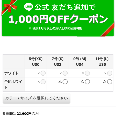
5号(XS)
7号 (S)
9号 (M)
11号 (L)
US0
US2
US4
US6
ホワイト
×
×
×
×
予約ホワイ
×
△
△
△
ト
カラー
/
サイズ
を選択してください
販売価格
:
23,600
円
(税別)