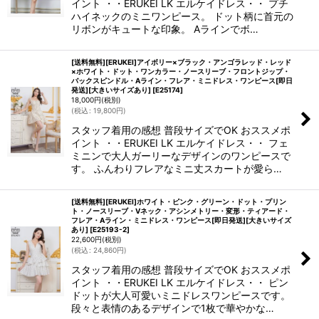
イント ・・ERUKEI LK エルケイドレス・・ プチ
ハイネックのミニワンピース。 ドット柄に首元の
リボンがキュートな印象。 Aラインでボ…
[送料無料][ERUKEI]アイボリー×ブラック・アンゴラレッド・レッド
×ホワイト・ドット・ワンカラー・ノースリーブ・フロントジップ・
バックスピンドル・Aライン・フレア・ミニドレス・ワンピース[即日
発送][大きいサイズあり]
[
E25174
]
18,000
円
(税別)
(
税込
:
19,800
円
)
スタッフ着用の感想 普段サイズでOK おススメポ
イント ・・ERUKEI LK エルケイドレス・・ フェ
ミニンで大人ガーリーなデザインのワンピースで
す。 ふんわりフレアなミニ丈スカートが愛ら…
[送料無料][ERUKEI]ホワイト・ピンク・グリーン・ドット・プリン
ト・ノースリーブ・Vネック・アシンメトリー・変形・ティアード・
フレア・Aライン・ミニドレス・ワンピース[即日発送][大きいサイズ
あり]
[
E25193-2
]
22,600
円
(税別)
(
税込
:
24,860
円
)
スタッフ着用の感想 普段サイズでOK おススメポ
イント ・・ERUKEI LK エルケイドレス・・ ピン
ドットが大人可愛いミニドレスワンピースです。
段々と表情のあるデザインで1枚で華やかな…