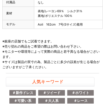
付属品
なし
表地/レーヨン69％ シルク31％
素材
裏地/ポリエステル 100％
モデル
Aoli 162cm 7号(Sサイズ)着用
※銀座の店舗でもご試着できます。
※売り切れの商品をご希望の際はお問い合わせ下さい。
※モニターや環境等によって実際の商品と若干異なる場合がござい
ます。
※サイズは製品の実寸の為、製品ごとに多少の誤差が生じる場合が
ございますがご了承ください。
人気キーワード
＃新作ドレス
＃ツイード
＃ホワイト
＃可愛い系
＃大人系
＃レース