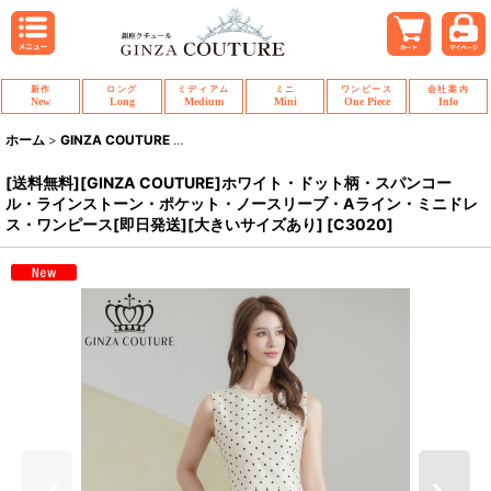
新作
ロング
ミディアム
ミニ
ワンピース
会社案内
New
Long
Medium
Mini
One Piece
Info
ホーム
>
GINZA COUTURE
>
[送料無料][GINZA COUTURE]ホワイト・
[送料無料][GINZA COUTURE]ホワイト・ドット柄・スパンコー
ル・ラインストーン・ポケット・ノースリーブ・Aライン・ミニドレ
ス・ワンピース[即日発送][大きいサイズあり]
[
C3020
]