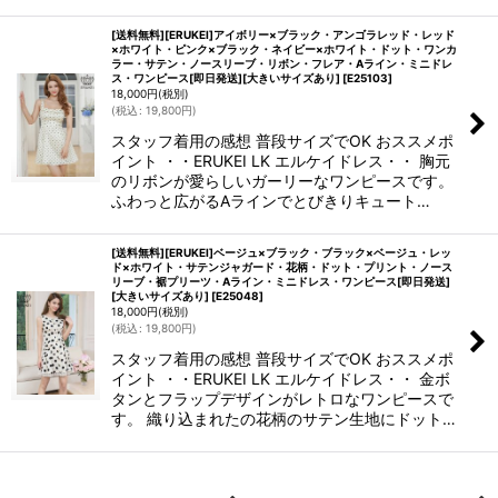
[送料無料][ERUKEI]アイボリー×ブラック・アンゴラレッド・レッド
×ホワイト・ピンク×ブラック・ネイビー×ホワイト・ドット・ワンカ
ラー・サテン・ノースリーブ・リボン・フレア・Aライン・ミニドレ
ス・ワンピース[即日発送][大きいサイズあり]
[
E25103
]
18,000
円
(税別)
(
税込
:
19,800
円
)
スタッフ着用の感想 普段サイズでOK おススメポ
イント ・・ERUKEI LK エルケイドレス・・ 胸元
のリボンが愛らしいガーリーなワンピースです。
ふわっと広がるAラインでとびきりキュート…
[送料無料][ERUKEI]ベージュ×ブラック・ブラック×ベージュ・レッ
ド×ホワイト・サテンジャガード・花柄・ドット・プリント・ノース
リーブ・裾プリーツ・Aライン・ミニドレス・ワンピース[即日発送]
[大きいサイズあり]
[
E25048
]
18,000
円
(税別)
(
税込
:
19,800
円
)
スタッフ着用の感想 普段サイズでOK おススメポ
イント ・・ERUKEI LK エルケイドレス・・ 金ボ
タンとフラップデザインがレトロなワンピースで
す。 織り込まれたの花柄のサテン生地にドット…