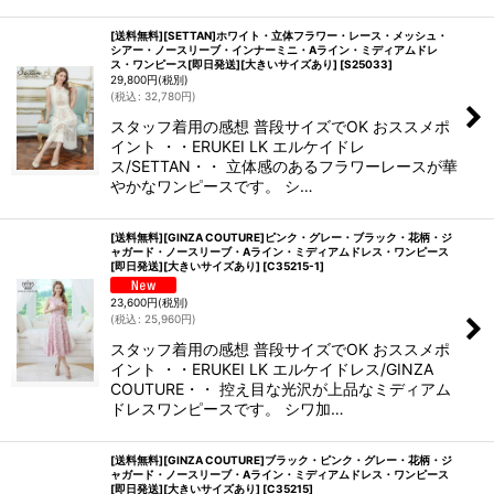
[送料無料][SETTAN]ホワイト・立体フラワー・レース・メッシュ・
シアー・ノースリーブ・インナーミニ・Aライン・ミディアムドレ
ス・ワンピース[即日発送][大きいサイズあり]
[
S25033
]
29,800
円
(税別)
(
税込
:
32,780
円
)
スタッフ着用の感想 普段サイズでOK おススメポ
イント ・・ERUKEI LK エルケイドレ
ス/SETTAN・・ 立体感のあるフラワーレースが華
やかなワンピースです。 シ…
[送料無料][GINZA COUTURE]ピンク・グレー・ブラック・花柄・ジ
ャガード・ノースリーブ・Aライン・ミディアムドレス・ワンピース
[即日発送][大きいサイズあり]
[
C35215-1
]
23,600
円
(税別)
(
税込
:
25,960
円
)
スタッフ着用の感想 普段サイズでOK おススメポ
イント ・・ERUKEI LK エルケイドレス/GINZA
COUTURE・・ 控え目な光沢が上品なミディアム
ドレスワンピースです。 シワ加…
[送料無料][GINZA COUTURE]ブラック・ピンク・グレー・花柄・ジ
ャガード・ノースリーブ・Aライン・ミディアムドレス・ワンピース
[即日発送][大きいサイズあり]
[
C35215
]