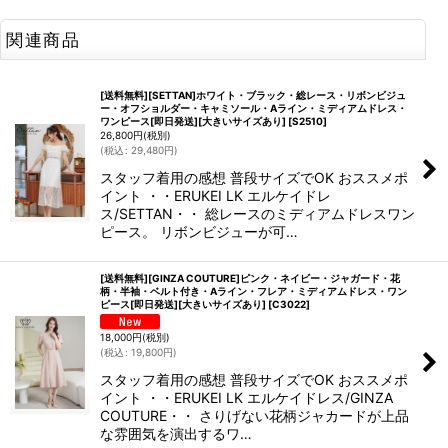
関連商品
[送料無料][SETTAN]ホワイト・ブラック・総レース・リボンビジュ
ー・オフショルダー・キャミソール・Aライン・ミディアムドレス・
ワンピース[即日発送][大きいサイズあり]
[
S2510
]
26,800
円
(税別)
(
税込
:
29,480
円
)
スタッフ着用の感想 普段サイズでOK おススメポ
イント ・・ERUKEI LK エルケイドレ
ス/SETTAN・・ 総レースのミディアムドレスワン
ピース。 リボンビジューが可…
[送料無料][GINZA COUTURE]ピンク・ネイビー・ジャガード・花
柄・半袖・ベルト付き・Aライン・フレア・ミディアムドレス・ワン
ピース[即日発送][大きいサイズあり]
[
C3022
]
18,000
円
(税別)
(
税込
:
19,800
円
)
スタッフ着用の感想 普段サイズでOK おススメポ
イント ・・ERUKEI LK エルケイドレス/GINZA
COUTURE・・ さりげない花柄ジャカードが上品
な雰囲気を演出するワ…