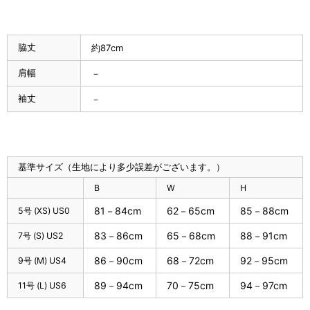
脇丈
約87cm
肩幅
－
袖丈
－
基準サイズ（生地により多少誤差がございます。）
B
W
H
81－84cm
62－65cm
85－88cm
5号 (XS) US0
83－86cm
65－68cm
88－91cm
7号 (S) US2
86－90cm
68－72cm
92－95cm
9号 (M) US4
89－94cm
70－75cm
94－97cm
11号 (L) US6