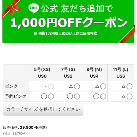
5号(XS)
7号 (S)
9号 (M)
11号 (L)
US0
US2
US4
US6
ピンク
×
△
△
△
予約ピンク
◯
◯
◯
△
カラー
/
サイズ
を選択してください
販売価格
:
29,800
円
(税別)
(
税込
:
32,780
円
)