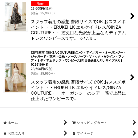
23,600
円
(税別)
(
税込
:
25,960
円
)
スタッフ着用の感想 普段サイズでOK おススメポ
イント ・・ERUKEI LK エルケイドレス/GINZA
COUTURE・・ 控え目な光沢が上品なミディアム
ドレスワンピースです。 シワ加…
[送料無料][GINZA COUTURE]ピンク・アイボリー・オーガンジー・
ジャガード・花柄・金糸・ノースリーブ・Vネック・Aライン・フレ
ア・ミディアムドレス・ワンピース[即日発送][大きいサイズあり]
[
C25166-1
]
23,600
円
(税別)
(
税込
:
25,960
円
)
スタッフ着用の感想 普段サイズでOK おススメポ
イント ・・ERUKEI LK エルケイドレス/GINZA
COUTURE・・ オーガンジーのシアー感で上品に
仕上げたワンピースで…
ホーム
ショッピングカート
お気に入り
マイページ