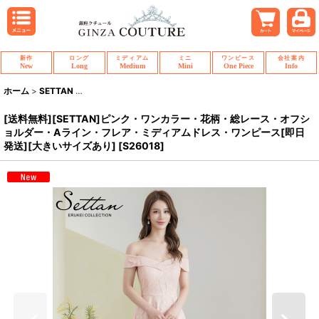
新作
ロング
ミディアム
ミニ
ワンピース
会社案内
New
Long
Medium
Mini
One Piece
Info
ホーム
>
SETTAN
>
[送料無料][SETTAN]ピンク・ワンカラー・花柄・総レー
[送料無料][SETTAN]ピンク・ワンカラー・花柄・総レース・オフシ
ョルダー・Aライン・フレア・ミディアムドレス・ワンピース[即日
発送][大きいサイズあり]
[
S26018
]