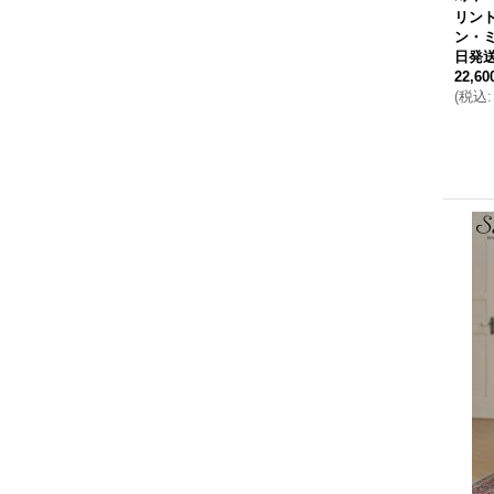
リン
ン・
日発送
22,6
(
税込
: