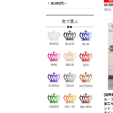
30,001円～
24,5
(
税込
:
色で選ぶ
WHITE
BLACK
BLUE
PINK
BEIGE
RED
PURPLE
GRAY
PATTERN
[送料無
ル・
加工
GREEN
OR / YE
BROWN
ント
ライン