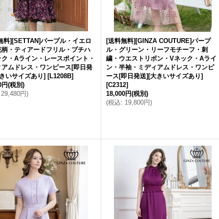
無料][SETTAN]パープル・イエロ
[送料無料][GINZA COUTURE]パープ
花柄・ティアードフリル・プチハ
ル・グリーン・リーフモチーフ・刺
ック・Aライン・レースポイント・
繍・ウエストリボン・Vネック・Aライ
ィアムドレス・ワンピース[即日発
ン・半袖・ミディアムドレス・ワンピ
大きいサイズあり]
[
L1208B
]
ース[即日発送][大きいサイズあり]
00円
(税別)
[
C2312
]
29,480円
)
18,000円
(税別)
(
税込
:
19,800円
)