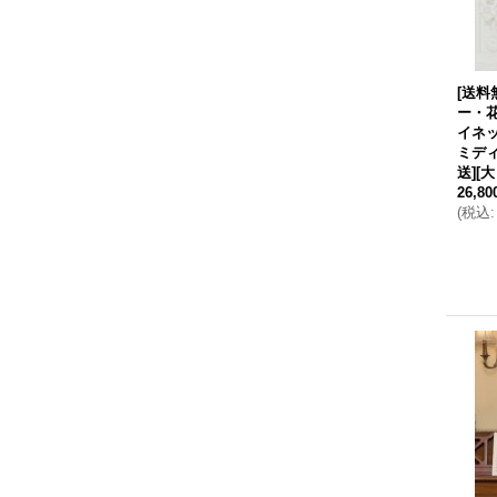
[送料
ー・
イネ
ミデ
送][
26,8
(
税込
: