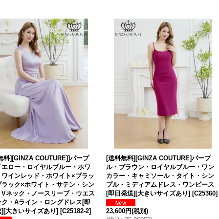
料][GINZA COUTURE]]パープ
[送料無料][GINZA COUTURE]パープ
イエロー・ロイヤルブルー・ホワ
ル・ブラウン・ロイヤルブルー・ワン
・ワインレッド・ホワイト×ブラッ
カラー・キャミソール・タイト・シン
ブラック×ホワイト・サテン・シン
プル・ミディアムドレス・ワンピース
・Vネック・ノースリーブ・ウエス
[即日発送][大きいサイズあり]
[
C25360
]
ーク・Aライン・ロングドレス[即
][大きいサイズあり]
[
C25182-2
]
23,600円
(税別)