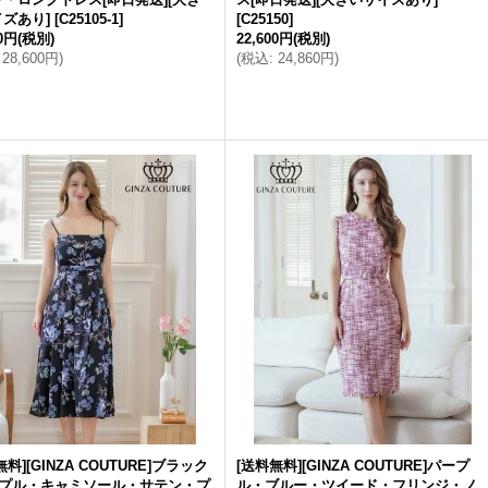
ズあり]
[
C25105-1
]
[
C25150
]
00円
(税別)
22,600円
(税別)
28,600円
)
(
税込
:
24,860円
)
無料][GINZA COUTURE]ブラック
[送料無料][GINZA COUTURE]パープ
ープル・キャミソール・サテン・プ
ル・ブルー・ツイード・フリンジ・ノ