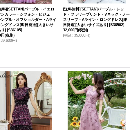
無料][SETTAN]パープル・イエロ
[送料無料][SETTAN]パープル・レッ
ワンカラー・シフォン・ビジュ
ド・フラワープリント・Vネック・ノー
シンプル・オフショルダー・Aライ
スリーブ・Aライン・ロングドレス[即
ングドレス[即日発送][大きいサ
日発送][大きいサイズあり]
[
S36502
]
り]
[
S36105
]
32,600円
(税別)
00円
(税別)
(
税込
:
35,860円
)
39,600円
)