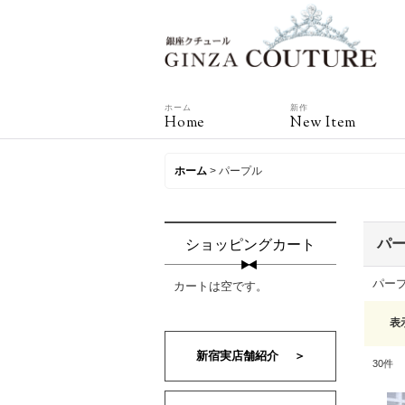
ホーム
新作
Home
New Item
ホーム
>
パープル
パ
ショッピングカート
パー
カートは空です。
表
新宿実店舗紹介 ＞
30
件