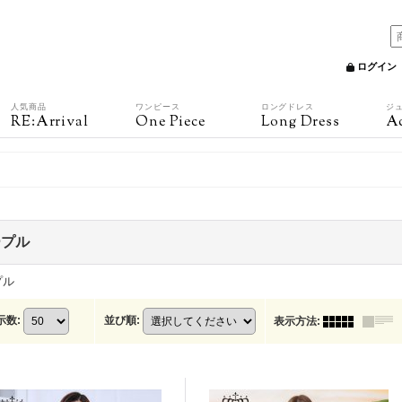
ログイン
人気商品
ワンピース
ロングドレス
ジ
RE:Arrival
One Piece
Long Dress
Ac
ープル
プル
示数
:
並び順
:
表示方法
: