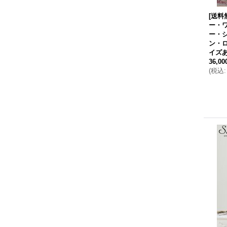
[送料
ー・
ー・
ン・ロ
イズあ
36,0
(
税込
: