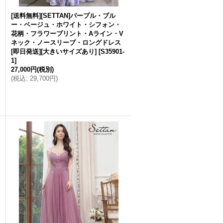
[送料無料][SETTAN]パープル・ブル
ー・ベージュ・ホワイト・シフォン・
花柄・フラワープリント・Aライン・V
ネック・ノースリーブ・ロングドレス
[即日発送][大きいサイズあり]
[
S35901-
1
]
27,000円
(税別)
(
税込
:
29,700円
)