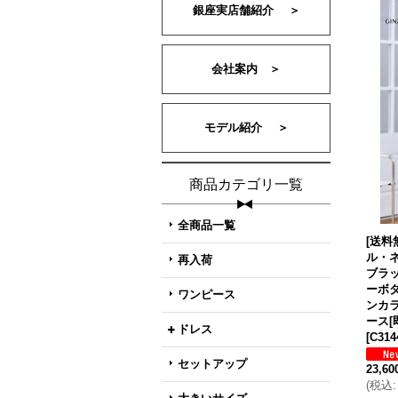
銀座実店舗紹介 ＞
会社案内 ＞
モデル紹介 ＞
商品カテゴリ一覧
全商品一覧
[送料無
ル・
再入荷
ブラ
ーボ
ワンピース
ンカ
ース[
ドレス
[
C314
セットアップ
23,6
(
税込
: