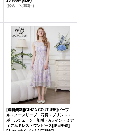
23,600円
(税別)
(
税込
:
25,960円
)
[送料無料][GINZA COUTURE]パープ
ル・ノースリーブ・花柄・プリント・
ボールチェーン・切替・Aライン・ミデ
ィアムドレス・ワンピース[即日発送]
[大きいサイズあり]
[
C2860
]