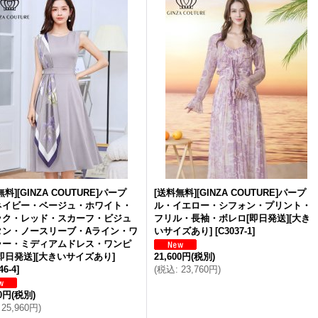
料][GINZA COUTURE]パープ
[送料無料][GINZA COUTURE]パープ
ネイビー・ベージュ・ホワイト・
ル・イエロー・シフォン・プリント・
ック・レッド・スカーフ・ビジュ
フリル・長袖・ボレロ[即日発送][大き
タン・ノースリーブ・Aライン・ワ
いサイズあり]
[
C3037-1
]
ラー・ミディアムドレス・ワンピ
即日発送][大きいサイズあり]
21,600円
(税別)
46-4
]
(
税込
:
23,760円
)
00円
(税別)
25,960円
)