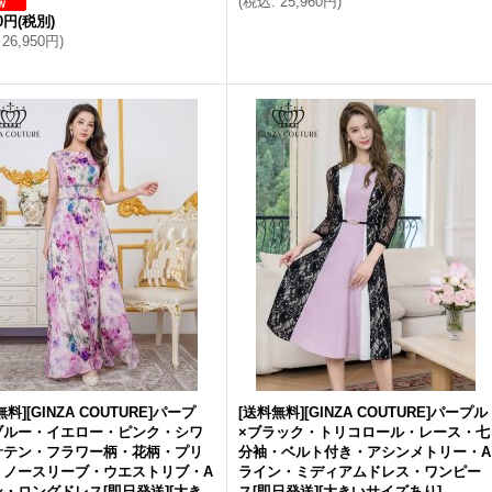
(
税込
:
25,960円
)
00円
(税別)
26,950円
)
料][GINZA COUTURE]パープ
[送料無料][GINZA COUTURE]パープル
ブルー・イエロー・ピンク・シワ
×ブラック・トリコロール・レース・七
サテン・フラワー柄・花柄・プリ
分袖・ベルト付き・アシンメトリー・A
・ノースリーブ・ウエストリブ・A
ライン・ミディアムドレス・ワンピー
・ロングドレス[即日発送][大き
ス[即日発送][大きいサイズあり]