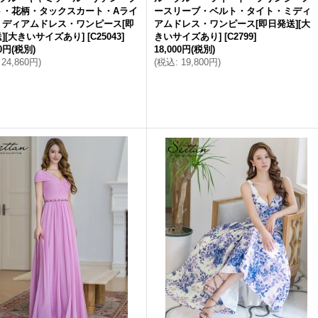
ト・花柄・タックスカート・Aライ
ースリーブ・ベルト・タイト・ミディ
ミディアムドレス・ワンピース[即
アムドレス・ワンピース[即日発送][大
][大きいサイズあり]
[
C25043
]
きいサイズあり]
[
C2799
]
00円
(税別)
18,000円
(税別)
24,860円
)
(
税込
:
19,800円
)