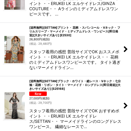
イント ・・ERUKEI LK エルケイドレス/GINZA
COUTURE・・ Aラインのミディアムドレスワン
ピースです。 …
[送料無料][SETTAN]プリント・ 花柄 ・スパンコール ・Vネック・ フ
リルスリーブ・マーメイド・ミディアムドレス・ワンピース[即日発
送][大きいサイズあり]
[
E2530
]
26,800
円
(税別)
(
税込
:
29,480
円
)
スタッフ着用の感想 普段サイズでOK おススメポ
イント ・・ERUKEI LK エルケイドレス・・ 花柄
のミディアムドレスワンピースです。 タイト過ぎ
ないマーメイドライン…
[送料無料][SETTAN]ブラック・ホワイト・総レース・Vネック・七分
袖・花柄・リボン・タイト・マーメイド・ロングドレス[即日発送][大
きいサイズあり]
[
S25168
]
27,000
円
(税別)
(
税込
:
29,700
円
)
スタッフ着用の感想 普段サイズでOK おすすめポ
イント ・・ERUKEI LK エルケイドレ
ス/SETTAN・・ マーメイドラインのロングドレス
ワンピース。 繊細なレースで…