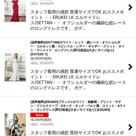
(
税込
:
39,600
円
)
スタッフ着用の感想 普通サイズでOK おススメポ
イント ・・ERUKEI LK エルケイドレ
ス/SETTAN・・ オフショルダーの繊細な総レース
のロングドレスです。 ボデ…
[送料無料][SETTAN]ホワイト・レッド・総レース・オフショルダ
ー・コルセット風・スピンドル・シアー・ギャザー・スリット・タイ
ト・マーメイド・ロングドレス[即日発送][大きいサイズあり]
[
S37220-1
]
36,000
円
(税別)
(
税込
:
39,600
円
)
スタッフ着用の感想 普通サイズでOK おススメポ
イント ・・ERUKEI LK エルケイドレ
ス/SETTAN・・ オフショルダーの繊細な総レース
のロングドレスです。 ボデ…
[送料無料][ERUKEI]ブラック×ホワイト・抽象柄・プリント・サテ
ン・フリルスリーブ・Vネック・タック・ベルト風・スリット・Aライ
ン・ロングドレス[即日発送][大きいサイズあり]
[
E25285
]
18,000
円
(税別)
(
税込
:
19,800
円
)
スタッフ着用の感想 普段サイズでOK おススメポ