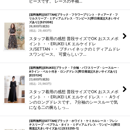
ピースです。 レースの半袖…
[送料無料][SETTAN]ブラック・フラワープリント・ティアード・フ
リルスリーブ・ミディアムドレス・ワンピース[即日発送][大きいサイ
ズあり]
[
S21208
]
26,800
円
(税別)
(
税込
:
29,480
円
)
スタッフ着用の感想 普段サイズでOK おススメポ
イント ・・ERUKEI LK エルケイドレ
ス/SETTAN・・ プチハイネックのミディアムドレ
スワンピース。 可愛らしいフ…
[送料無料][ERUKEI]ブラック・７分袖・パフスリーブ・シースルー・
Aライン・ベルト付き・ロングドレス[即日発送][大きいサイズあり]
[
E23124
]
23,600
円
(税別)
(
税込
:
25,960
円
)
スタッフ着用の感想 普段サイズでOK おススメポ
イント ・・ERUKEI LK エルケイドレス・・ Aライ
ンのロングドレスです。 7分袖のシースルーで気
になる二の腕もしっ…
[送料無料][SETTAN]ブラック・ホワイト・ケミカルレース・フレン
チスリーブ・ペプラム・タイト・ミディアムドレス・ワンピース[即日
発送][大きいサイズあり]
[
S33255-1
]