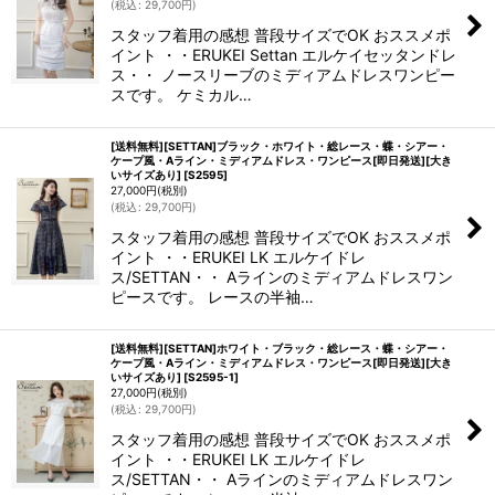
(
税込
:
29,700
円
)
スタッフ着用の感想 普段サイズでOK おススメポ
イント ・・ERUKEI Settan エルケイセッタンドレ
ス・・ ノースリーブのミディアムドレスワンピー
スです。 ケミカル…
[送料無料][SETTAN]ブラック・ホワイト・総レース・蝶・シアー・
ケープ風・Aライン・ミディアムドレス・ワンピース[即日発送][大き
いサイズあり]
[
S2595
]
27,000
円
(税別)
(
税込
:
29,700
円
)
スタッフ着用の感想 普段サイズでOK おススメポ
イント ・・ERUKEI LK エルケイドレ
ス/SETTAN・・ Aラインのミディアムドレスワン
ピースです。 レースの半袖…
[送料無料][SETTAN]ホワイト・ブラック・総レース・蝶・シアー・
ケープ風・Aライン・ミディアムドレス・ワンピース[即日発送][大き
いサイズあり]
[
S2595-1
]
27,000
円
(税別)
(
税込
:
29,700
円
)
スタッフ着用の感想 普段サイズでOK おススメポ
イント ・・ERUKEI LK エルケイドレ
ス/SETTAN・・ Aラインのミディアムドレスワン