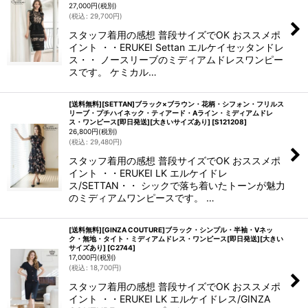
27,000
円
(税別)
(
税込
:
29,700
円
)
スタッフ着用の感想 普段サイズでOK おススメポ
イント ・・ERUKEI Settan エルケイセッタンドレ
ス・・ ノースリーブのミディアムドレスワンピー
スです。 ケミカル…
[送料無料][SETTAN]ブラック×ブラウン・花柄・シフォン・フリルス
リーブ・プチハイネック・ティアード・Aライン・ミディアムドレ
ス・ワンピース[即日発送][大きいサイズあり]
[
S121208
]
26,800
円
(税別)
(
税込
:
29,480
円
)
スタッフ着用の感想 普段サイズでOK おススメポ
イント ・・ERUKEI LK エルケイドレ
ス/SETTAN・・ シックで落ち着いたトーンが魅力
のミディアムワンピースです。 …
[送料無料][GINZA COUTURE]ブラック・シンプル・半袖・Vネッ
ク・無地・タイト・ミディアムドレス・ワンピース[即日発送][大きい
サイズあり]
[
C2744
]
17,000
円
(税別)
(
税込
:
18,700
円
)
スタッフ着用の感想 普段サイズでOK おススメポ
イント ・・ERUKEI LK エルケイドレス/GINZA