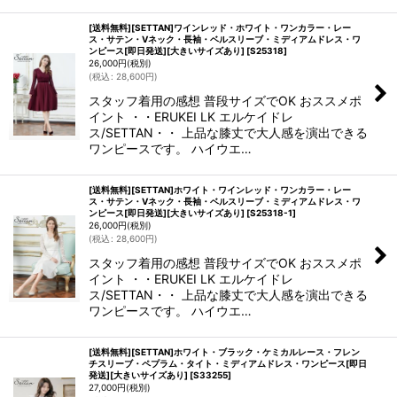
[送料無料][SETTAN]ワインレッド・ホワイト・ワンカラー・レー
ス・サテン・Vネック・長袖・ベルスリーブ・ミディアムドレス・ワ
ンピース[即日発送][大きいサイズあり]
[
S25318
]
26,000
円
(税別)
(
税込
:
28,600
円
)
スタッフ着用の感想 普段サイズでOK おススメポ
イント ・・ERUKEI LK エルケイドレ
ス/SETTAN・・ 上品な膝丈で大人感を演出できる
ワンピースです。 ハイウエ…
[送料無料][SETTAN]ホワイト・ワインレッド・ワンカラー・レー
ス・サテン・Vネック・長袖・ベルスリーブ・ミディアムドレス・ワ
ンピース[即日発送][大きいサイズあり]
[
S25318-1
]
26,000
円
(税別)
(
税込
:
28,600
円
)
スタッフ着用の感想 普段サイズでOK おススメポ
イント ・・ERUKEI LK エルケイドレ
ス/SETTAN・・ 上品な膝丈で大人感を演出できる
ワンピースです。 ハイウエ…
[送料無料][SETTAN]ホワイト・ブラック・ケミカルレース・フレン
チスリーブ・ペプラム・タイト・ミディアムドレス・ワンピース[即日
発送][大きいサイズあり]
[
S33255
]
27,000
円
(税別)