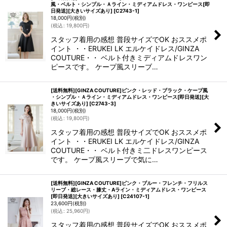
風・ベルト・シンプル・Ａライン・ミディアムドレス・ワンピース[即
日発送][大きいサイズあり]
[
C2743-1
]
18,000
円
(税別)
(
税込
:
19,800
円
)
スタッフ着用の感想 普段サイズでOK おススメポ
イント ・・ERUKEI LK エルケイドレス/GINZA
COUTURE・・ ベルト付きミディアムドレスワン
ピースです。 ケープ風スリーブ…
[送料無料][GINZA COUTURE]ピンク・レッド・ブラック・ケープ風
・シンプル・Ａライン・ミディアムドレス・ワンピース[即日発送][大
きいサイズあり]
[
C2743-3
]
18,000
円
(税別)
(
税込
:
19,800
円
)
スタッフ着用の感想 普段サイズでOK おススメポ
イント ・・ERUKEI LK エルケイドレス/GINZA
COUTURE・・ ベルト付きミ二ドレスワンピース
です。 ケープ風スリーブで気に…
[送料無料][GINZA COUTURE]ピンク・ブルー・フレンチ・フリルス
リーブ・総レース・膝丈・Aライン・ミディアムドレス・ワンピース
[即日発送][大きいサイズあり]
[
C24107-1
]
23,600
円
(税別)
(
税込
:
25,960
円
)
スタッフ着用の感想 普段サイズでOK おススメポ