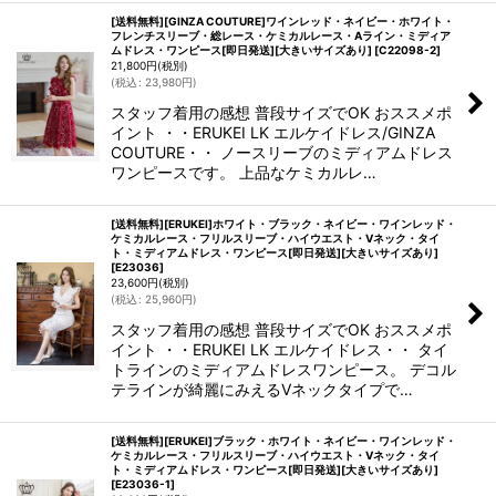
[送料無料][GINZA COUTURE]ワインレッド・ネイビー・ホワイト・
フレンチスリーブ・総レース・ケミカルレース・Aライン・ミディア
ムドレス・ワンピース[即日発送][大きいサイズあり]
[
C22098-2
]
21,800
円
(税別)
(
税込
:
23,980
円
)
スタッフ着用の感想 普段サイズでOK おススメポ
イント ・・ERUKEI LK エルケイドレス/GINZA
COUTURE・・ ノースリーブのミディアムドレス
ワンピースです。 上品なケミカルレ…
[送料無料][ERUKEI]ホワイト・ブラック・ネイビー・ワインレッド・
ケミカルレース・フリルスリーブ・ハイウエスト・Vネック・タイ
ト・ミディアムドレス・ワンピース[即日発送][大きいサイズあり]
[
E23036
]
23,600
円
(税別)
(
税込
:
25,960
円
)
スタッフ着用の感想 普段サイズでOK おススメポ
イント ・・ERUKEI LK エルケイドレス・・ タイ
トラインのミディアムドレスワンピース。 デコル
テラインが綺麗にみえるVネックタイプで…
[送料無料][ERUKEI]ブラック・ホワイト・ネイビー・ワインレッド・
ケミカルレース・フリルスリーブ・ハイウエスト・Vネック・タイ
ト・ミディアムドレス・ワンピース[即日発送][大きいサイズあり]
[
E23036-1
]