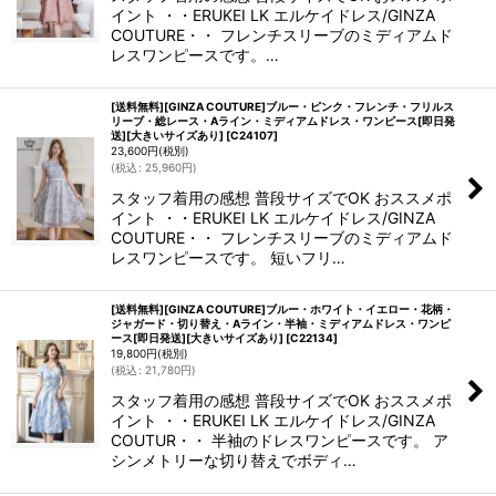
イント ・・ERUKEI LK エルケイドレス/GINZA
COUTURE・・ フレンチスリーブのミディアムド
レスワンピースです。…
[送料無料][GINZA COUTURE]ブルー・ピンク・フレンチ・フリルス
リーブ・総レース・Aライン・ミディアムドレス・ワンピース[即日発
送][大きいサイズあり]
[
C24107
]
23,600
円
(税別)
(
税込
:
25,960
円
)
スタッフ着用の感想 普段サイズでOK おススメポ
イント ・・ERUKEI LK エルケイドレス/GINZA
COUTURE・・ フレンチスリーブのミディアムド
レスワンピースです。 短いフリ…
[送料無料][GINZA COUTURE]ブルー・ホワイト・イエロー・花柄・
ジャガード・切り替え・Aライン・半袖・ミディアムドレス・ワンピ
ース[即日発送][大きいサイズあり]
[
C22134
]
19,800
円
(税別)
(
税込
:
21,780
円
)
スタッフ着用の感想 普段サイズでOK おススメポ
イント ・・ERUKEI LK エルケイドレス/GINZA
COUTUR・・ 半袖のドレスワンピースです。 ア
シンメトリーな切り替えでボディ…