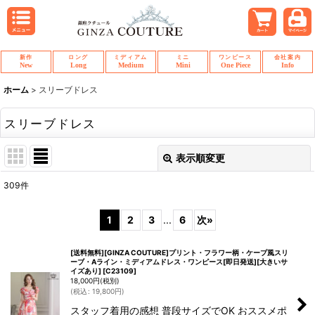
新作
ロング
ミディアム
ミニ
ワンピース
会社案内
New
Long
Medium
Mini
One Piece
Info
ホーム
>
スリーブドレス
スリーブドレス
表示順変更
閉じる
309
件
表示数
:
1
2
3
...
6
次
»
並び順
:
[送料無料][GINZA COUTURE]プリント・フラワー柄・ケープ風スリ
ーブ・Aライン・ミディアムドレス・ワンピース[即日発送][大きいサ
イズあり]
[
C23109
]
絞り込む
18,000
円
(税別)
(
税込
:
19,800
円
)
スタッフ着用の感想 普段サイズでOK おススメポ