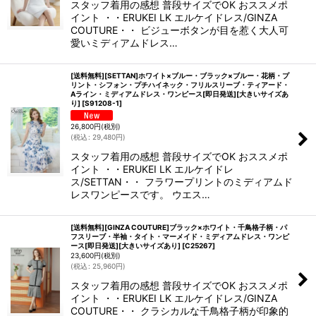
スタッフ着用の感想 普段サイズでOK おススメポ
イント ・・ERUKEI LK エルケイドレス/GINZA
COUTURE・・ ビジューボタンが目を惹く大人可
愛いミディアムドレス…
[送料無料][SETTAN]ホワイト×ブルー・ブラック×ブルー・花柄・プ
リント・シフォン・プチハイネック・フリルスリーブ・ティアード・
Aライン・ミディアムドレス・ワンピース[即日発送][大きいサイズあ
り]
[
S91208-1
]
26,800
円
(税別)
(
税込
:
29,480
円
)
スタッフ着用の感想 普段サイズでOK おススメポ
イント ・・ERUKEI LK エルケイドレ
ス/SETTAN・・ フラワープリントのミディアムド
レスワンピースです。 ウエス…
[送料無料][GINZA COUTURE]ブラック×ホワイト・千鳥格子柄・パ
フスリーブ・半袖・タイト・マーメイド・ミディアムドレス・ワンピ
ース[即日発送][大きいサイズあり]
[
C25267
]
23,600
円
(税別)
(
税込
:
25,960
円
)
スタッフ着用の感想 普段サイズでOK おススメポ
イント ・・ERUKEI LK エルケイドレス/GINZA
COUTURE・・ クラシカルな千鳥格子柄が印象的