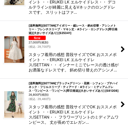
イント ・・ERUKEI LK エルケイドレス・・ デコ
ルテラインが綺麗に見えるVネックのロングドレ
スです。 スリットはファ…
[送料無料][SETTAN]アイボリー・総レース・斜め切替・アシンメト
リー・フレンチスリーブ・マキシ丈・Aライン・ロングドレス[即日発
送][大きいサイズあり]
[
S25341
]
27,000
円
(税別)
(
税込
:
29,700
円
)
スタッフ着用の感想 普段サイズでOK おススメポ
イント ・・ERUKEI LK エルケイドレ
ス/SETTAN・・ インナーミニでレースの透け感が
お洒落なドレスです。 斜め切り替えのアシンメ…
[送料無料][SETTAN]ブラック×グリーン・花柄・シフォン・プチハイ
ネック・フリルスリーブ・ティアード・Aライン・ミディアムドレ
ス・ワンピース・ワンピース[即日発送][大きいサイズあり]
[
S81208
]
26,800
円
(税別)
(
税込
:
29,480
円
)
スタッフ着用の感想 普段サイズでOK おススメポ
イント ・・ERUKEI LK エルケイドレ
ス/SETTAN・・ フラワープリントのミディアムワ
ンピース。 丈が長めでエレガン…