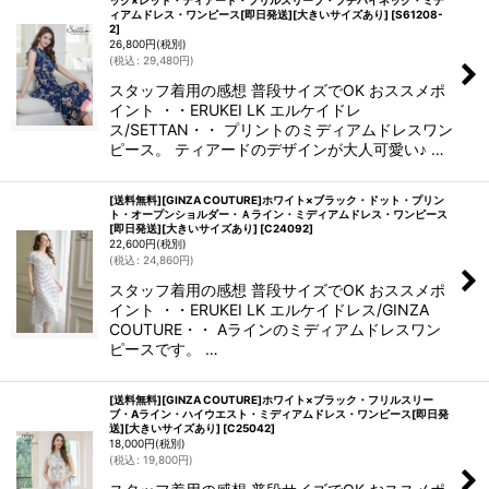
ック×レッド・ティアード・フリルスリーブ・プチハイネック・ミデ
ィアムドレス・ワンピース[即日発送][大きいサイズあり]
[
S61208-
2
]
26,800
円
(税別)
(
税込
:
29,480
円
)
スタッフ着用の感想 普段サイズでOK おススメポ
イント ・・ERUKEI LK エルケイドレ
ス/SETTAN・・ プリントのミディアムドレスワン
ピース。 ティアードのデザインが大人可愛い♪ …
[送料無料][GINZA COUTURE]ホワイト×ブラック・ドット・プリン
ト・オープンショルダー・Ａライン・ミディアムドレス・ワンピース
[即日発送][大きいサイズあり]
[
C24092
]
22,600
円
(税別)
(
税込
:
24,860
円
)
スタッフ着用の感想 普段サイズでOK おススメポ
イント ・・ERUKEI LK エルケイドレス/GINZA
COUTURE・・ Aラインのミディアムドレスワン
ピースです。 …
[送料無料][GINZA COUTURE]ホワイト×ブラック・フリルスリー
ブ・Aライン・ハイウエスト・ミディアムドレス・ワンピース[即日発
送][大きいサイズあり]
[
C25042
]
18,000
円
(税別)
(
税込
:
19,800
円
)