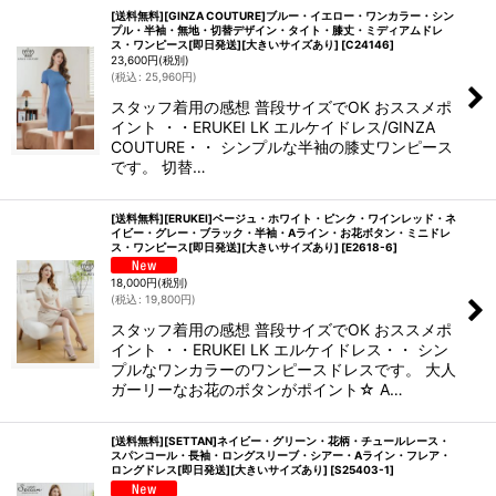
[送料無料][GINZA COUTURE]ブルー・イエロー・ワンカラー・シン
プル・半袖・無地・切替デザイン・タイト・膝丈・ミディアムドレ
ス・ワンピース[即日発送][大きいサイズあり]
[
C24146
]
23,600
円
(税別)
(
税込
:
25,960
円
)
スタッフ着用の感想 普段サイズでOK おススメポ
イント ・・ERUKEI LK エルケイドレス/GINZA
COUTURE・・ シンプルな半袖の膝丈ワンピース
です。 切替…
[送料無料][ERUKEI]ベージュ・ホワイト・ピンク・ワインレッド・ネ
イビー・グレー・ブラック・半袖・Aライン・お花ボタン・ミニドレ
ス・ワンピース[即日発送][大きいサイズあり]
[
E2618-6
]
18,000
円
(税別)
(
税込
:
19,800
円
)
スタッフ着用の感想 普段サイズでOK おススメポ
イント ・・ERUKEI LK エルケイドレス・・ シン
プルなワンカラーのワンピースドレスです。 大人
ガーリーなお花のボタンがポイント☆ A…
[送料無料][SETTAN]ネイビー・グリーン・花柄・チュールレース・
スパンコール・長袖・ロングスリーブ・シアー・Aライン・フレア・
ロングドレス[即日発送][大きいサイズあり]
[
S25403-1
]