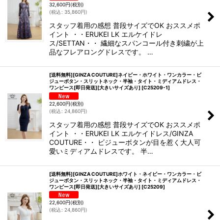
32,600
円
(税別)
(
税込
:
35,860
円
)
スタッフ着用の感想 普段サイズでOK おススメポ
イント ・・ERUKEI LK エルケイドレ
ス/SETTAN・・ 繊細なスパンコール付き刺繍が上
品なフレアロングドレスです。 …
[送料無料][GINZA COUTURE]ネイビー・ホワイト・ワンカラー・ビ
ジューボタン・スリットネック・半袖・タイト・ミディアムドレス・
ワンピース[即日発送][大きいサイズあり]
[
C25209-1
]
22,600
円
(税別)
(
税込
:
24,860
円
)
スタッフ着用の感想 普段サイズでOK おススメポ
イント ・・ERUKEI LK エルケイドレス/GINZA
COUTURE・・ ビジューボタンが目を惹く大人可
愛いミディアムドレスです。 半…
[送料無料][GINZA COUTURE]ホワイト・ネイビー・ワンカラー・ビ
ジューボタン・スリットネック・半袖・タイト・ミディアムドレス・
ワンピース[即日発送][大きいサイズあり]
[
C25209
]
22,600
円
(税別)
(
税込
:
24,860
円
)