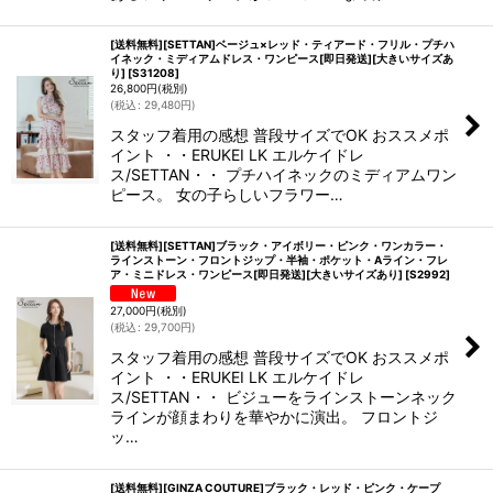
[送料無料][SETTAN]ベージュ×レッド・ティアード・フリル・プチハ
イネック・ミディアムドレス・ワンピース[即日発送][大きいサイズあ
り]
[
S31208
]
26,800
円
(税別)
(
税込
:
29,480
円
)
スタッフ着用の感想 普段サイズでOK おススメポ
イント ・・ERUKEI LK エルケイドレ
ス/SETTAN・・ プチハイネックのミディアムワン
ピース。 女の子らしいフラワー…
[送料無料][SETTAN]ブラック・アイボリー・ピンク・ワンカラー・
ラインストーン・フロントジップ・半袖・ポケット・Aライン・フレ
ア・ミニドレス・ワンピース[即日発送][大きいサイズあり]
[
S2992
]
27,000
円
(税別)
(
税込
:
29,700
円
)
スタッフ着用の感想 普段サイズでOK おススメポ
イント ・・ERUKEI LK エルケイドレ
ス/SETTAN・・ ビジューをラインストーンネック
ラインが顔まわりを華やかに演出。 フロントジ
ッ…
[送料無料][GINZA COUTURE]ブラック・レッド・ピンク・ケープ