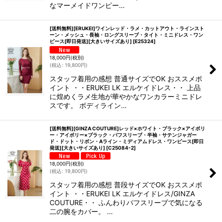
なマーメイドワンピー…
[送料無料][ERUKEI]ワインレッド・ラメ・カットアウト・ラインスト
ーン・メッシュ・長袖・ロングスリーブ・タイト・ミニドレス・ワン
ピース[即日発送][大きいサイズあり]
[
E25324
]
18,000
円
(税別)
(
税込
:
19,800
円
)
スタッフ着用の感想 普通サイズでOK おススメポ
イント ・・ERUKEI LK エルケイドレス・・ 上品
に煌めくラメ生地が華やかなワンカラーミニドレ
スです。 ボディライン…
[送料無料][GINZA COUTURE]レッド×ホワイト・ブラック×アイボリ
ー・アイボリー×ブラック・パフスリーブ・半袖・サテンジャガー
ド・ドット・リボン・Aライン・ミディアムドレス・ワンピース[即日
発送][大きいサイズあり]
[
C25084-2
]
18,000
円
(税別)
(
税込
:
19,800
円
)
スタッフ着用の感想 普段サイズでOK おススメポ
イント ・・ERUKEI LK エルケイドレス/GINZA
COUTURE・・ ふんわりパフスリーブで気になる
二の腕をカバー。 …