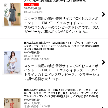
ス・ワンピース[即日発送][大きいサイズあり]
[
E2618-5
]
18,000
円
(税別)
(
税込
:
19,800
円
)
スタッフ着用の感想 普段サイズでOK おススメポ
イント ・・ERUKEI LK エルケイドレス・・ シン
プルなワンカラーのワンピースドレスです。 大人
ガーリーなお花のボタンがポイント☆ A…
[SALE品のため返品不可][ERUKEI]ホワイト・プリント・花柄・フレ
ンチスリーブ・タイト・ミディアムドレス・ワンピース[即日発送][大
きいサイズあり]
[
E32023
]
9,000
円
(税別)
(
税込
:
9,900
円
)
希望小売価格
:
18,000
円
スタッフ着用の感想 普段サイズでOK おススメポ
イント ・・ERUKEI LK エルケイドレス・・ タイ
トラインのミニドレスワンピース。 グラデーショ
ン調の花柄が大人っぽ…
[SALE品のため返品不可][GINZA COUTURE]レッド・イエロー・花
柄・フリルスリーブ・ウエスト切り替え・Aライン・フレア・ミディ
アムドレス・ワンピース[即日発送][大きいサイズあり]
[
C33106-1
]
9,000
円
(税別)
(
税込
:
9,900
円
)
希望小売価格
:
18,000
円