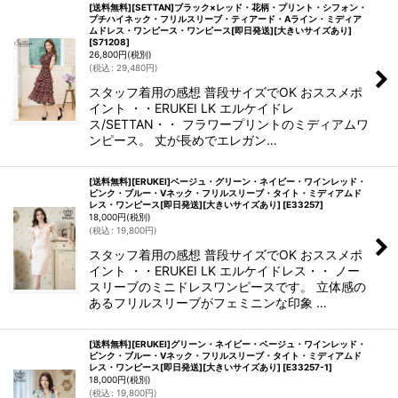
[送料無料][SETTAN]ブラック×レッド・花柄・プリント・シフォン・
プチハイネック・フリルスリーブ・ティアード・Aライン・ミディア
ムドレス・ワンピース・ワンピース[即日発送][大きいサイズあり]
[
S71208
]
26,800
円
(税別)
(
税込
:
29,480
円
)
スタッフ着用の感想 普段サイズでOK おススメポ
イント ・・ERUKEI LK エルケイドレ
ス/SETTAN・・ フラワープリントのミディアムワ
ンピース。 丈が長めでエレガン…
[送料無料][ERUKEI]ベージュ・グリーン・ネイビー・ワインレッド・
ピンク・ブルー・Vネック・フリルスリーブ・タイト・ミディアムド
レス・ワンピース[即日発送][大きいサイズあり]
[
E33257
]
18,000
円
(税別)
(
税込
:
19,800
円
)
スタッフ着用の感想 普段サイズでOK おススメポ
イント ・・ERUKEI LK エルケイドレス・・ ノー
スリーブのミニドレスワンピースです。 立体感の
あるフリルスリーブがフェミニンな印象 …
[送料無料][ERUKEI]グリーン・ネイビー・ベージュ・ワインレッド・
ピンク・ブルー・Vネック・フリルスリーブ・タイト・ミディアムド
レス・ワンピース[即日発送][大きいサイズあり]
[
E33257-1
]
18,000
円
(税別)
(
税込
:
19,800
円
)