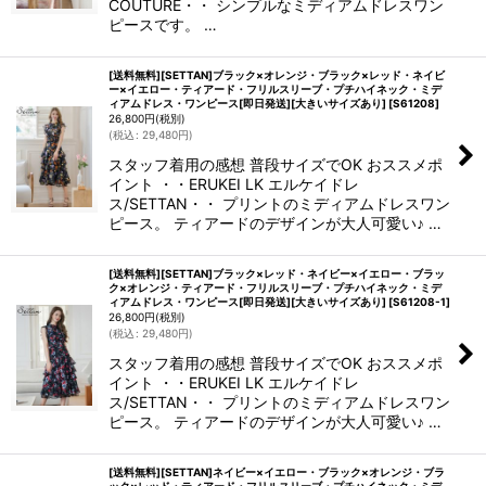
COUTURE・・ シンプルなミディアムドレスワン
ピースです。 …
[送料無料][SETTAN]ブラック×オレンジ・ブラック×レッド・ネイビ
ー×イエロー・ティアード・フリルスリーブ・プチハイネック・ミデ
ィアムドレス・ワンピース[即日発送][大きいサイズあり]
[
S61208
]
26,800
円
(税別)
(
税込
:
29,480
円
)
スタッフ着用の感想 普段サイズでOK おススメポ
イント ・・ERUKEI LK エルケイドレ
ス/SETTAN・・ プリントのミディアムドレスワン
ピース。 ティアードのデザインが大人可愛い♪ …
[送料無料][SETTAN]ブラック×レッド・ネイビー×イエロー・ブラッ
ク×オレンジ・ティアード・フリルスリーブ・プチハイネック・ミデ
ィアムドレス・ワンピース[即日発送][大きいサイズあり]
[
S61208-1
]
26,800
円
(税別)
(
税込
:
29,480
円
)
スタッフ着用の感想 普段サイズでOK おススメポ
イント ・・ERUKEI LK エルケイドレ
ス/SETTAN・・ プリントのミディアムドレスワン
ピース。 ティアードのデザインが大人可愛い♪ …
[送料無料][SETTAN]ネイビー×イエロー・ブラック×オレンジ・ブラ