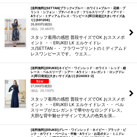
[送料無料][SETTAN]ブラック×ブルー・ホワイト×ブルー・花柄・プ
リント・シフォン・プチハイネック・フリルスリーブ・ティアード・
Aライン・ミディアムドレス・ワンピース[即日発送][大きいサイズあ
り]
[
S91208
]
26,800
円
(税別)
(
税込
:
29,480
円
)
スタッフ着用の感想 普段サイズでOK おススメポ
イント ・・ERUKEI LK エルケイドレ
ス/SETTAN・・ フラワープリントのミディアムド
レスワンピースです。 ウエス…
[送料無料][ERUKEI]ネイビー・ワインレッド・ホワイト・レッド・総
レース・ベルスリーブ・シアー・Aライン・エレガント・ロングドレ
ス[即日発送][大きいサイズあり]
[
E24083-2
]
27,000
円
(税別)
(
税込
:
29,700
円
)
スタッフ着用の感想 普段サイズでOK おススメポ
イント ・・ERUKEI LK エルケイドレス・・ ベル
スリーブがエレガントで華やかなロングドレス。
大胆な背中魅せデザインで大人の色気を演…
[送料無料][ERUKEI]グレー・ワインレッド・ネイビー・ブラック・ピ
ンク・ホワイト・ベージュ・半袖・Aライン・お花ボタン・ミニドレ