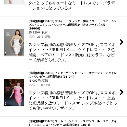
クのとってもキュートなミニドレスです♪ グラデ
ーションになっているス…
[送料無料][ERUKEI]ホワイト・ブラック・胸元ビジュー・ベア・シン
プル・ミニドレス・ワンピース[即日発送][大きいサイズあり]
[
24606
]
25,920
円
(税別)
(
税込
:
28,512
円
)
スタッフ着用の感想 普段サイズでOK おススメポ
イント ・・ERUKEI LK エルケイドレス・・ ２色
展開、ベアのミニドレス♪ 胸元にはカラフルなビ
ーズが縁どられていま…
[送料無料][ERUKEI]ピンク・ゴールド・ベア・コサージュ・ミニドレ
ス・ワンピース[即日発送]
[
24104
]
18,000
円
(税別)
(
税込
:
19,800
円
)
スタッフ着用の感想 普段サイズでOK おススメポ
イント ・・ERUKEI LK エルケイドレス・・ 上品
な光沢感を放つミニドレス☆ シンプルなのでとっ
ても使いやすいデザイン…
[送料無料][ERUKEI]ゴールド・シルバー・スパンコール・ベア・タイ
ト・ミニドレス・ワンピース[即日発送]
[
24611
]