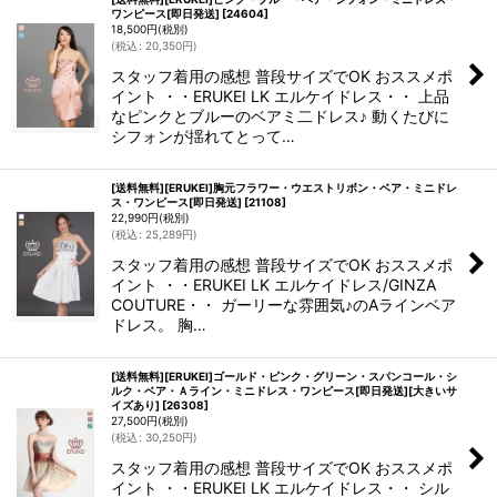
ワンピース[即日発送]
[
24604
]
18,500
円
(税別)
(
税込
:
20,350
円
)
スタッフ着用の感想 普段サイズでOK おススメポ
イント ・・ERUKEI LK エルケイドレス・・ 上品
なピンクとブルーのベアミ二ドレス♪ 動くたびに
シフォンが揺れてとって…
[送料無料][ERUKEI]胸元フラワー・ウエストリボン・ベア・ミニドレ
ス・ワンピース[即日発送]
[
21108
]
22,990
円
(税別)
(
税込
:
25,289
円
)
スタッフ着用の感想 普段サイズでOK おススメポ
イント ・・ERUKEI LK エルケイドレス/GINZA
COUTURE・・ ガーリーな雰囲気♪のAラインベア
ドレス。 胸…
[送料無料][ERUKEI]ゴールド・ピンク・グリーン・スパンコール・シ
ルク・ベア・Ａライン・ミニドレス・ワンピース[即日発送][大きいサ
イズあり]
[
26308
]
27,500
円
(税別)
(
税込
:
30,250
円
)
スタッフ着用の感想 普段サイズでOK おススメポ
イント ・・ERUKEI LK エルケイドレス・・ シル