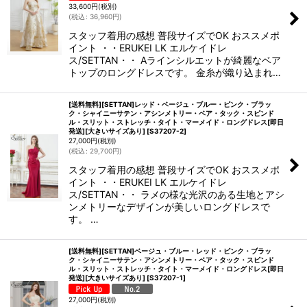
33,600
円
(税別)
(
税込
:
36,960
円
)
スタッフ着用の感想 普段サイズでOK おススメポ
イント ・・ERUKEI LK エルケイドレ
ス/SETTAN・・ Aラインシルエットが綺麗なベア
トップのロングドレスです。 金糸が織り込まれ…
[送料無料][SETTAN]レッド・ベージュ・ブルー・ピンク・ブラッ
ク・シャイニーサテン・アシンメトリー・ベア・タック・スピンド
ル・スリット・ストレッチ・タイト・マーメイド・ロングドレス[即日
発送][大きいサイズあり]
[
S37207-2
]
27,000
円
(税別)
(
税込
:
29,700
円
)
スタッフ着用の感想 普段サイズでOK おススメポ
イント ・・ERUKEI LK エルケイドレ
ス/SETTAN・・ ラメの様な光沢のある生地とアシ
ンメトリーなデザインが美しいロングドレスで
す。 …
[送料無料][SETTAN]ベージュ・ブルー・レッド・ピンク・ブラッ
ク・シャイニーサテン・アシンメトリー・ベア・タック・スピンド
ル・スリット・ストレッチ・タイト・マーメイド・ロングドレス[即日
発送][大きいサイズあり]
[
S37207-1
]
27,000
円
(税別)