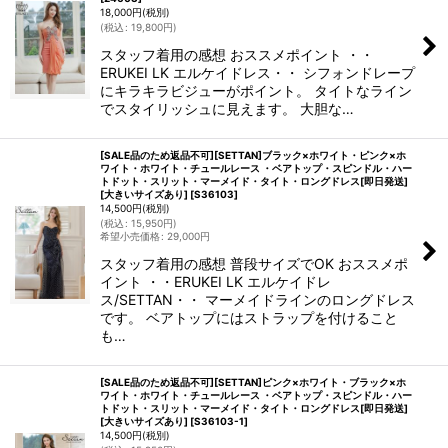
18,000
円
(税別)
(
税込
:
19,800
円
)
スタッフ着用の感想 おススメポイント ・・
ERUKEI LK エルケイドレス・・ シフォンドレープ
にキラキラビジューがポイント。 タイトなライン
でスタイリッシュに見えます。 大胆な…
[SALE品のため返品不可][SETTAN]ブラック×ホワイト・ピンク×ホ
ワイト・ホワイト・チュールレース ・ベアトップ・スピンドル・ハー
トドット・スリット・マーメイド・タイト・ロングドレス[即日発送]
[大きいサイズあり]
[
S36103
]
14,500
円
(税別)
(
税込
:
15,950
円
)
希望小売価格
:
29,000
円
スタッフ着用の感想 普段サイズでOK おススメポ
イント ・・ERUKEI LK エルケイドレ
ス/SETTAN・・ マーメイドラインのロングドレス
です。 ベアトップにはストラップを付けること
も…
[SALE品のため返品不可][SETTAN]ピンク×ホワイト・ブラック×ホ
ワイト・ホワイト・チュールレース ・ベアトップ・スピンドル・ハー
トドット・スリット・マーメイド・タイト・ロングドレス[即日発送]
[大きいサイズあり]
[
S36103-1
]
14,500
円
(税別)