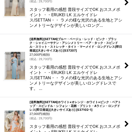
(
税込
:
29,700
円
)
スタッフ着用の感想 普段サイズでOK おススメポ
イント ・・ERUKEI LK エルケイドレ
ス/SETTAN・・ ラメの様な光沢のある生地とアシ
ンメトリーなデザインが美しいロング…
[送料無料][SETTAN]ブルー・ベージュ・レッド・ピンク・ブラッ
ク・シャイニーサテン・アシンメトリー・ベア・タック・スピンド
ル・スリット・ストレッチ・タイト・マーメイド・ロングドレス[即日
発送][大きいサイズあり]
[
S37207
]
27,000
円
(税別)
(
税込
:
29,700
円
)
スタッフ着用の感想 普段サイズでOK おススメポ
イント ・・ERUKEI LK エルケイドレ
ス/SETTAN・・ ラメの様な光沢のある生地とアシ
ンメトリーなデザインが美しいロングドレスで
す。 …
[送料無料][SETTAN]ホワイト×オレンジ・ホワイト×ピンク・ベアト
ップ・スピンドル・シフォン・花柄・プリント・Aライン・ロングド
レス[即日発送][大きいサイズあり]
[
S37102-1
]
27,000
円
(税別)
(
税込
:
29,700
円
)
スタッフ着用の感想 普段サイズでOK おススメポ
イント ・・ERUKEI LK エルケイドレ