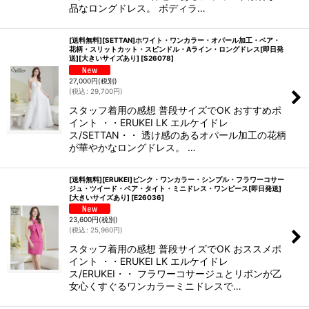
品なロングドレス。 ボディラ…
[送料無料][SETTAN]ホワイト・ワンカラー・オパール加工・ベア・
花柄・スリットカット・スピンドル・Aライン・ロングドレス[即日発
送][大きいサイズあり]
[
S26078
]
27,000
円
(税別)
(
税込
:
29,700
円
)
スタッフ着用の感想 普段サイズでOK おすすめポ
イント ・・ERUKEI LK エルケイドレ
ス/SETTAN・・ 透け感のあるオパール加工の花柄
が華やかなロングドレス。 …
[送料無料][ERUKEI]ピンク・ワンカラー・シンプル・フラワーコサー
ジュ・ツイード・ベア・タイト・ミニドレス・ワンピース[即日発送]
[大きいサイズあり]
[
E26036
]
23,600
円
(税別)
(
税込
:
25,960
円
)
スタッフ着用の感想 普段サイズでOK おススメポ
イント ・・ERUKEI LK エルケイドレ
ス/ERUKEI・・ フラワーコサージュとリボンが乙
女心くすぐるワンカラーミニドレスで…