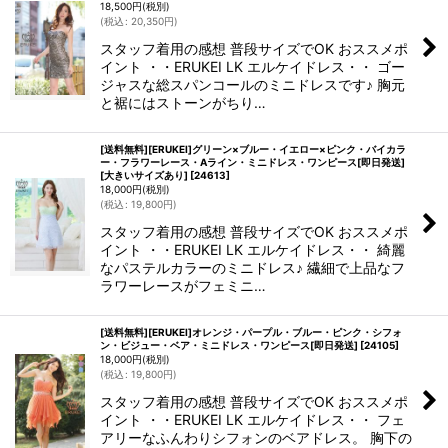
18,500
円
(税別)
(
税込
:
20,350
円
)
スタッフ着用の感想 普段サイズでOK おススメポ
イント ・・ERUKEI LK エルケイドレス・・ ゴー
ジャスな総スパンコールのミニドレスです♪ 胸元
と裾にはストーンがちり…
[送料無料][ERUKEI]グリーン×ブルー・イエロー×ピンク・バイカラ
ー・フラワーレース・Aライン・ミニドレス・ワンピース[即日発送]
[大きいサイズあり]
[
24613
]
18,000
円
(税別)
(
税込
:
19,800
円
)
スタッフ着用の感想 普段サイズでOK おススメポ
イント ・・ERUKEI LK エルケイドレス・・ 綺麗
なパステルカラーのミニドレス♪ 繊細で上品なフ
ラワーレースがフェミニ…
[送料無料][ERUKEI]オレンジ・パープル・ブルー・ピンク・シフォ
ン・ビジュー・ベア・ミニドレス・ワンピース[即日発送]
[
24105
]
18,000
円
(税別)
(
税込
:
19,800
円
)
スタッフ着用の感想 普段サイズでOK おススメポ
イント ・・ERUKEI LK エルケイドレス・・ フェ
アリーなふんわりシフォンのベアドレス。 胸下の