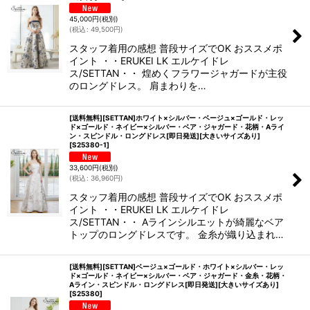
45,000
円
(税別)
(
税込
:
49,500
円
)
スタッフ着用の感想 普段サイズでOK おススメポ
イント ・・ERUKEI LK エルケイドレ
ス/SETTAN・・ 煌めくフラワージャガードが主役
のロングドレス。 肩まわりを…
[送料無料][SETTAN]ホワイト×シルバー・ベージュ×ゴールド・レッ
ド×ゴールド・ネイビー×シルバー・ベア・ジャガード・花柄・Aライ
ン・スピンドル・ロングドレス[即日発送][大きいサイズあり]
[
S25380-1
]
33,600
円
(税別)
(
税込
:
36,960
円
)
スタッフ着用の感想 普段サイズでOK おススメポ
イント ・・ERUKEI LK エルケイドレ
ス/SETTAN・・ Aラインシルエットが綺麗なベア
トップのロングドレスです。 金糸が織り込まれ…
[送料無料][SETTAN]ベージュ×ゴールド・ホワイト×シルバー・レッ
ド×ゴールド・ネイビー×シルバー・ベア・ジャガード・金糸・花柄・
Aライン・スピンドル・ロングドレス[即日発送][大きいサイズあり]
[
S25380
]