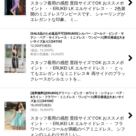
スタッフ着用の感想 普段サイズでOK おススメポ
イント ・・ERUKEI LK エルケイドレス・・ 2色展
開のミニドレスワンピースです。 シャーリングが
エレガントな印象。 ミ…
[SALE品のため返品不可][ERUKEI]シルバー・ゴールド・ピンク・サ
テン・ベア・サイドレース・ミニドレス・ワンピース[即日発送][大き
いサイズあり]
[
24110
]
12,000
円
(税別)
(
税込
:
13,200
円
)
希望小売価格
:
24,000
円
スタッフ着用の感想 普段サイズでOK おススメポ
イント ・・ERUKEI LK エルケイドレス・・ とっ
てもエレガントなミニドレス☆ 両サイドのブラッ
クレースがシルエットを…
[送料無料][ERUKEI]グリーン・ピンク・ホワイト・シフォン・ベア・
Aライン・フラワー・ミニドレス・ワンピース[即日発送][大きいサイ
ズあり]
[
24106
]
18,000
円
(税別)
(
税込
:
19,800
円
)
スタッフ着用の感想 普段サイズでOK おススメポ
イント ・・ERUKEI LK エルケイドレス・・ フラ
ワースパンコールが満載のベアミニドレス。 シフ
ォンのふんわりやさしい…