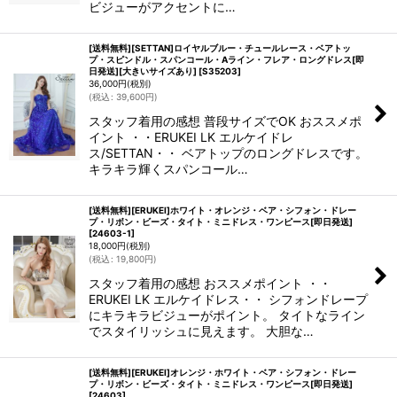
ビジューがアクセントに…
[送料無料][SETTAN]ロイヤルブルー・チュールレース・ベアトッ
プ・スピンドル・スパンコール・Aライン・フレア・ロングドレス[即
日発送][大きいサイズあり]
[
S35203
]
36,000
円
(税別)
(
税込
:
39,600
円
)
スタッフ着用の感想 普段サイズでOK おススメポ
イント ・・ERUKEI LK エルケイドレ
ス/SETTAN・・ ベアトップのロングドレスです。
キラキラ輝くスパンコール…
[送料無料][ERUKEI]ホワイト・オレンジ・ベア・シフォン・ドレー
プ・リボン・ビーズ・タイト・ミニドレス・ワンピース[即日発送]
[
24603-1
]
18,000
円
(税別)
(
税込
:
19,800
円
)
スタッフ着用の感想 おススメポイント ・・
ERUKEI LK エルケイドレス・・ シフォンドレープ
にキラキラビジューがポイント。 タイトなライン
でスタイリッシュに見えます。 大胆な…
[送料無料][ERUKEI]オレンジ・ホワイト・ベア・シフォン・ドレー
プ・リボン・ビーズ・タイト・ミニドレス・ワンピース[即日発送]
[
24603
]