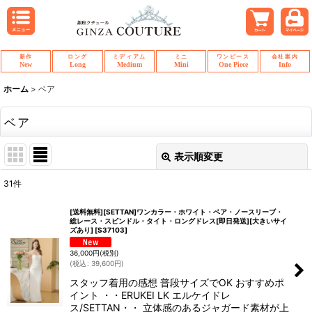
新作
ロング
ミディアム
ミニ
ワンピース
会社案内
New
Long
Medium
Mini
One Piece
Info
ホーム
>
ベア
ベア
表示順変更
閉じる
31
件
表示数
:
[送料無料][SETTAN]ワンカラー・ホワイト・ベア・ノースリーブ・
総レース・スピンドル・タイト・ロングドレス[即日発送][大きいサイ
ズあり]
[
S37103
]
並び順
:
36,000
円
(税別)
(
税込
:
39,600
円
)
絞り込む
スタッフ着用の感想 普段サイズでOK おすすめポ
イント ・・ERUKEI LK エルケイドレ
ス/SETTAN・・ 立体感のあるジャガード素材が上