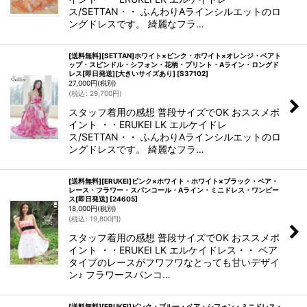
ス/SETTAN・・ ふんわりAラインシルエットのロ
ングドレスです。 綺麗なフラ…
[送料無料][SETTAN]ホワイト×ピンク・ホワイト×オレンジ・ベアト
ップ・スピンドル・シフォン・花柄・プリント・Aライン・ロングド
レス[即日発送][大きいサイズあり]
[
S37102
]
27,000
円
(税別)
(
税込
:
29,700
円
)
スタッフ着用の感想 普段サイズでOK おススメポ
イント ・・ERUKEI LK エルケイドレ
ス/SETTAN・・ ふんわりAラインシルエットのロ
ングドレスです。 綺麗なフラ…
[送料無料][ERUKEI]ピンク×ホワイト・ホワイト×ブラック・ベア・
レース・フラワー・スパンコール・Aライン・ミニドレス・ワンピー
ス[即日発送]
[
24605
]
18,000
円
(税別)
(
税込
:
19,800
円
)
スタッフ着用の感想 普段サイズでOK おススメポ
イント ・・ERUKEI LK エルケイドレス・・ ベア
タイプのレースがフワフワなとっても甘いデザイ
ン♪ フラワースパンコ…
[送料無料][ERUKEI]ピンク・ブルー・ベア・シフォン・ミニドレス・