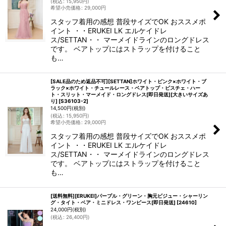
(
税込
:
15,950
円
)
希望小売価格
:
29,000
円
スタッフ着用の感想 普段サイズでOK おススメポ
イント ・・ERUKEI LK エルケイドレ
ス/SETTAN・・ マーメイドラインのロングドレス
です。 ベアトップにはストラップを付けること
も…
[SALE品のため返品不可][SETTAN]ホワイト・ピンク×ホワイト・ブ
ラック×ホワイト・チュールレース・ベアトップ・ビスチェ・ハー
ト・スリット・マーメイド・ロングドレス[即日発送][大きいサイズあ
り]
[
S36103-2
]
14,500
円
(税別)
(
税込
:
15,950
円
)
希望小売価格
:
29,000
円
スタッフ着用の感想 普段サイズでOK おススメポ
イント ・・ERUKEI LK エルケイドレ
ス/SETTAN・・ マーメイドラインのロングドレス
です。 ベアトップにはストラップを付けること
も…
[送料無料][ERUKEI]パープル・グリーン・胸元ビジュー・シャーリン
グ・タイト・ベア・ミニドレス・ワンピース[即日発送]
[
24610
]
24,000
円
(税別)
(
税込
:
26,400
円
)