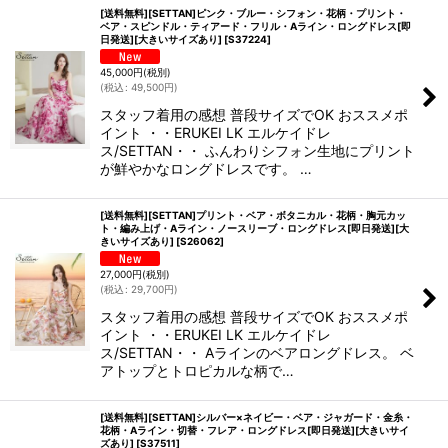
[送料無料][SETTAN]ピンク・ブルー・シフォン・花柄・プリント・
ベア・スピンドル・ティアード・フリル・Aライン・ロングドレス[即
日発送][大きいサイズあり]
[
S37224
]
45,000
円
(税別)
(
税込
:
49,500
円
)
スタッフ着用の感想 普段サイズでOK おススメポ
イント ・・ERUKEI LK エルケイドレ
ス/SETTAN・・ ふんわりシフォン生地にプリント
が鮮やかなロングドレスです。 …
[送料無料][SETTAN]プリント・ベア・ボタニカル・花柄・胸元カッ
ト・編み上げ・Aライン・ノースリーブ・ロングドレス[即日発送][大
きいサイズあり]
[
S26062
]
27,000
円
(税別)
(
税込
:
29,700
円
)
スタッフ着用の感想 普段サイズでOK おススメポ
イント ・・ERUKEI LK エルケイドレ
ス/SETTAN・・ Aラインのベアロングドレス。 ベ
アトップとトロピカルな柄で…
[送料無料][SETTAN]シルバー×ネイビー・ベア・ジャガード・金糸・
花柄・Aライン・切替・フレア・ロングドレス[即日発送][大きいサイ
ズあり]
[
S37511
]