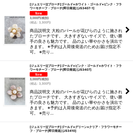
[ジュエリー][ブローチ]ゴールド×ホワイト・ゴールド×ピンク・フラ
ワーモチーフ・ブローチ[即日発送]
[
JS3407-1
]
3,000
円
(税別)
(
税込
:
3,300
円
)
商品説明文 大粒のパールが花びらのように施され
たブローチです。 大きすぎないサイズで、使い勝
手の良さも魅力です。 品のよい華やかさを演出で
きます。 ※予約は入荷後発送のためお届け指定不
可。 ※売り…
[ジュエリー][ブローチ]ゴールド×ピンク・ゴールド×ホワイト・フラ
ワーモチーフ・ブローチ[即日発送]
[
JS3407
]
3,000
円
(税別)
(
税込
:
3,300
円
)
商品説明文 大粒のパールが花びらのように施され
たブローチです。 大きすぎないサイズで、使い勝
手の良さも魅力です。 品のよい華やかさを演出で
きます。 ※予約は入荷後発送のためお届け指定不
可。 ※売り…
[ジュエリー][ブローチ]ゴールド×グリーン×クリア・フラワーモチー
フ・ブローチ[即日発送]
[
JS3410
]