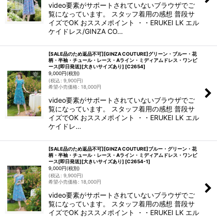
video要素がサポートされていないブラウザでご
覧になっています。 スタッフ着用の感想 普段サ
イズでOK おススメポイント ・・ERUKEI LK エル
ケイドレス/GINZA CO…
[SALE品のため返品不可][GINZA COUTURE]グリーン・ブルー・花
柄・半袖・チュール・レース・Aライン・ミディアムドレス・ワンピ
ース[即日発送][大きいサイズあり]
[
C2654
]
9,000
円
(税別)
(
税込
:
9,900
円
)
希望小売価格
:
18,000
円
video要素がサポートされていないブラウザでご
覧になっています。 スタッフ着用の感想 普段サ
イズでOK おススメポイント ・・ERUKEI LK エル
ケイドレ…
[SALE品のため返品不可][GINZA COUTURE]ブルー・グリーン・花
柄・半袖・チュール・レース・Aライン・ミディアムドレス・ワンピ
ース[即日発送][大きいサイズあり]
[
C2654-1
]
9,000
円
(税別)
(
税込
:
9,900
円
)
希望小売価格
:
18,000
円
video要素がサポートされていないブラウザでご
覧になっています。 スタッフ着用の感想 普段サ
イズでOK おススメポイント ・・ERUKEI LK エル