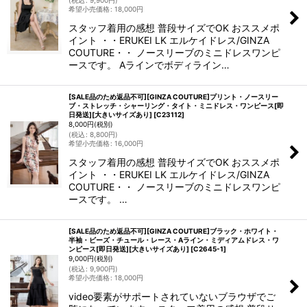
(
税込
:
9,900
円
)
希望小売価格
:
18,000
円
スタッフ着用の感想 普段サイズでOK おススメポ
イント ・・ERUKEI LK エルケイドレス/GINZA
COUTURE・・ ノースリーブのミニドレスワンピ
ースです。 Aラインでボディライン…
[SALE品のため返品不可][GINZA COUTURE]プリント・ノースリー
ブ・ストレッチ・シャーリング・タイト・ミニドレス・ワンピース[即
日発送][大きいサイズあり]
[
C23112
]
8,000
円
(税別)
(
税込
:
8,800
円
)
希望小売価格
:
16,000
円
スタッフ着用の感想 普段サイズでOK おススメポ
イント ・・ERUKEI LK エルケイドレス/GINZA
COUTURE・・ ノースリーブのミニドレスワンピ
ースです。 …
[SALE品のため返品不可][GINZA COUTURE]ブラック・ホワイト・
半袖・ビーズ・チュール・レース・Aライン・ミディアムドレス・ワ
ンピース[即日発送][大きいサイズあり]
[
C2645-1
]
9,000
円
(税別)
(
税込
:
9,900
円
)
希望小売価格
:
18,000
円
video要素がサポートされていないブラウザでご