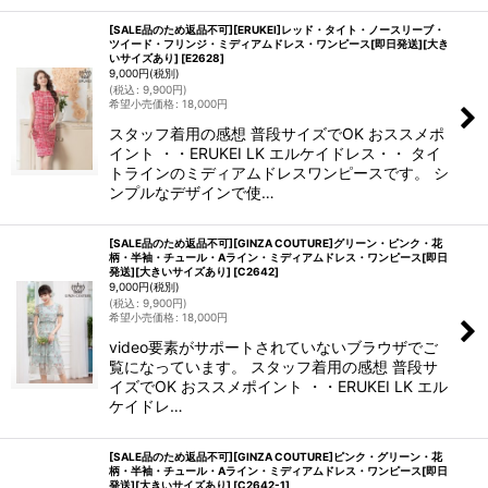
[SALE品のため返品不可][ERUKEI]レッド・タイト・ノースリーブ・
ツイード・フリンジ・ミディアムドレス・ワンピース[即日発送][大き
いサイズあり]
[
E2628
]
9,000
円
(税別)
(
税込
:
9,900
円
)
希望小売価格
:
18,000
円
スタッフ着用の感想 普段サイズでOK おススメポ
イント ・・ERUKEI LK エルケイドレス・・ タイ
トラインのミディアムドレスワンピースです。 シ
ンプルなデザインで使…
[SALE品のため返品不可][GINZA COUTURE]グリーン・ピンク・花
柄・半袖・チュール・Aライン・ミディアムドレス・ワンピース[即日
発送][大きいサイズあり]
[
C2642
]
9,000
円
(税別)
(
税込
:
9,900
円
)
希望小売価格
:
18,000
円
video要素がサポートされていないブラウザでご
覧になっています。 スタッフ着用の感想 普段サ
イズでOK おススメポイント ・・ERUKEI LK エル
ケイドレ…
[SALE品のため返品不可][GINZA COUTURE]ピンク・グリーン・花
柄・半袖・チュール・Aライン・ミディアムドレス・ワンピース[即日
発送][大きいサイズあり]
[
C2642-1
]