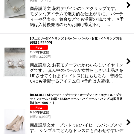
(
税込
:
2,200
円
)
商品説明文 花柄デザインのヘアクリップです。
モダンなアイテムで魅力的な仕上がりに。 パーテ
ィーや発表会、舞台などでも活躍の1点です。 ※予
約は入荷後発送のためお届け指定不可。 …
[ジュエリー][イヤリング]シルバー・パール・お花・イヤリング[即日
発送]
[
JE3400
]
2,000
円
(税別)
(
税込
:
2,200
円
)
商品説明文 お花モチーフのかわいらしいイヤリン
グです。 真ん中のパールが女性らしさい上品さを
UPさせてくれます♪ ドレスにはもちろん、普段使
いにも活躍するアイテム◎ ※予約は入荷後…
[BENEDETTA]ベージュ・ブラック・オープントゥ・エナメル・プラ
ットフォーム・前厚・12.5cmヒール・ハイヒール・パンプス[即日発
送]
[
am-4001-1
]
6,300
円
(税別)
(
税込
:
6,930
円
)
商品説明文オープントゥのハイヒールパンプスで
す。 シンプルでどんなドレスにも合わせやすいデ