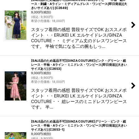
ース・刺繍・Aライン・ミディアムドレス・ワンピース[即日発送][大
きいサイズあり]
[
C2649
]
9,000
円
(税別)
(
税込
:
9,900
円
)
希望小売価格
:
18,000
円
スタッフ着用の感想 普段サイズでOK おススメポ
イント ・・ERUKEI LK エルケイドレス/GINZA
COUTURE・・ ミディアム丈のドレスワンピース
です。 半袖で気になる二の腕もしっ…
[SALE品のため返品不可][GINZA COUTURE]ピンク・グリーン・総
レース・半袖・Aライン・ミニドレス・ワンピース[即日発送][大きい
サイズあり]
[
C2653
]
9,000
円
(税別)
(
税込
:
9,900
円
)
希望小売価格
:
18,000
円
スタッフ着用の感想 普段サイズでOK おススメポ
イント ・・ERUKEI LK エルケイドレス/GINZA
COUTURE・・ 総レースのミニドレスワンピース
です。 半…
[SALE品のため返品不可][GINZA COUTURE]グリーン・ピンク・総
レース・半袖・Aライン・ミニドレス・ワンピース[即日発送][大きい
サイズあり]
[
C2653-1
]
9,000
円
(税別)
(
税込
:
9,900
円
)