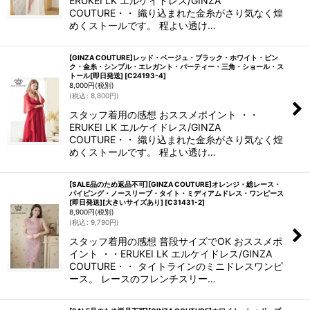
ERUKEI LK エルケイドレス/GINZA
COUTURE・・ 織り込まれた金糸がさり気なく煌
めくストールです。 程よい透け…
[GINZA COUTURE]レッド・ベージュ・ブラック・ホワイト・ピン
ク・金糸・シンプル・エレガント・パーティー・三角・ショール・ス
トール[即日発送]
[
C24193-4
]
8,000
円
(税別)
(
税込
:
8,800
円
)
スタッフ着用の感想 おススメポイント ・・
ERUKEI LK エルケイドレス/GINZA
COUTURE・・ 織り込まれた金糸がさり気なく煌
めくストールです。 程よい透け…
[SALE品のため返品不可][GINZA COUTURE]オレンジ・総レース・
パイピング・ノースリーブ・タイト・ミディアムドレス・ワンピース
[即日発送][大きいサイズあり]
[
C31431-2
]
8,900
円
(税別)
(
税込
:
9,790
円
)
スタッフ着用の感想 普段サイズでOK おススメポ
イント ・・ERUKEI LK エルケイドレス/GINZA
COUTURE・・ タイトラインのミニドレスワンピ
ース。 レースのフレンチスリー…