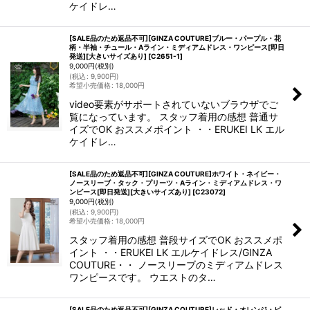
ケイドレ…
[SALE品のため返品不可][GINZA COUTURE]ブルー・パープル・花
柄・半袖・チュール・Aライン・ミディアムドレス・ワンピース[即日
発送][大きいサイズあり]
[
C2651-1
]
9,000
円
(税別)
(
税込
:
9,900
円
)
希望小売価格
:
18,000
円
video要素がサポートされていないブラウザでご
覧になっています。 スタッフ着用の感想 普通サ
イズでOK おススメポイント ・・ERUKEI LK エル
ケイドレ…
[SALE品のため返品不可][GINZA COUTURE]ホワイト・ネイビー・
ノースリーブ・タック・プリーツ・Aライン・ミディアムドレス・ワ
ンピース[即日発送][大きいサイズあり]
[
C23072
]
9,000
円
(税別)
(
税込
:
9,900
円
)
希望小売価格
:
18,000
円
スタッフ着用の感想 普段サイズでOK おススメポ
イント ・・ERUKEI LK エルケイドレス/GINZA
COUTURE・・ ノースリーブのミディアムドレス
ワンピースです。 ウエストのタ…
[SALE品のため返品不可][GINZA COUTURE]レッド・オレンジ・ピ