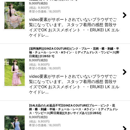
9,000
円
(税別)
(
税込
:
9,900
円
)
希望小売価格
:
18,000
円
video要素がサポートされていないブラウザでご
覧になっています。 スタッフ着用の感想 普段サ
イズでOK おススメポイント ・・ERUKEI LK エル
ケイドレ…
[送料無料][GINZA COUTURE]ピンク・ブルー・花柄・蝶・刺繍・半
袖・チュール・レース・Aライン・ミディアムドレス・ワンピース[即
日発送]
[
C2652-1
]
9,000
円
(税別)
(
税込
:
9,900
円
)
希望小売価格
:
18,000
円
video要素がサポートされていないブラウザでご
覧になっています。 スタッフ着用の感想 普段サ
イズでOK おススメポイント ・・ERUKEI LK エル
ケイドレ…
[SALE品のため返品不可][GINZA COUTURE]ブルー・ピンク・花
柄・蝶・刺繍・半袖・チュール・レース・Aライン・ミディアムドレ
ス・ワンピース[即日発送][大きいサイズあり]
[
C2652
]
9,000
円
(税別)
(
税込
:
9,900
円
)
希望小売価格
:
18,000
円