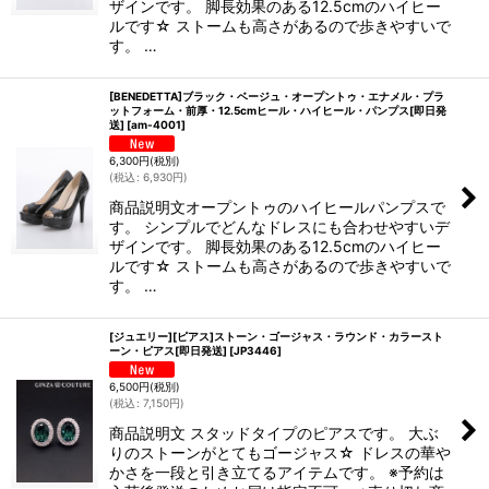
ザインです。 脚長効果のある12.5cmのハイヒー
ルです☆ ストームも高さがあるので歩きやすいで
す。 …
[BENEDETTA]ブラック・ベージュ・オープントゥ・エナメル・プラ
ットフォーム・前厚・12.5cmヒール・ハイヒール・パンプス[即日発
送]
[
am-4001
]
6,300
円
(税別)
(
税込
:
6,930
円
)
商品説明文オープントゥのハイヒールパンプスで
す。 シンプルでどんなドレスにも合わせやすいデ
ザインです。 脚長効果のある12.5cmのハイヒー
ルです☆ ストームも高さがあるので歩きやすいで
す。 …
[ジュエリー][ピアス]ストーン・ゴージャス・ラウンド・カラースト
ーン・ピアス[即日発送]
[
JP3446
]
6,500
円
(税別)
(
税込
:
7,150
円
)
商品説明文 スタッドタイプのピアスです。 大ぶ
りのストーンがとてもゴージャス☆ ドレスの華や
かさを一段と引き立てるアイテムです。 ※予約は