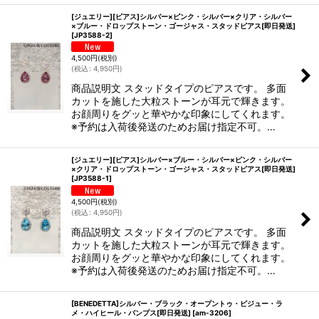
[ジュエリー][ピアス]シルバー×ピンク・シルバー×クリア・シルバー
×ブルー・ドロップストーン・ゴージャス・スタッドピアス[即日発送]
[
JP3588-2
]
4,500
円
(税別)
(
税込
:
4,950
円
)
商品説明文 スタッドタイプのピアスです。 多面
カットを施した大粒ストーンが耳元で輝きます。
お顔周りをグッと華やかな印象にしてくれます。
※予約は入荷後発送のためお届け指定不可。…
[ジュエリー][ピアス]シルバー×ブルー・シルバー×ピンク・シルバー
×クリア・ドロップストーン・ゴージャス・スタッドピアス[即日発送]
[
JP3588-1
]
4,500
円
(税別)
(
税込
:
4,950
円
)
商品説明文 スタッドタイプのピアスです。 多面
カットを施した大粒ストーンが耳元で輝きます。
お顔周りをグッと華やかな印象にしてくれます。
※予約は入荷後発送のためお届け指定不可。…
[BENEDETTA]シルバー・ブラック・オープントゥ・ビジュー・ラ
メ・ハイヒール・パンプス[即日発送]
[
am-3206
]