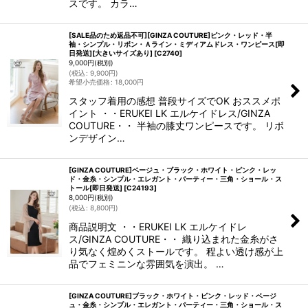
スです。 カラ…
[SALE品のため返品不可][GINZA COUTURE]ピンク・レッド・半
袖・シンプル・リボン・Ａライン・ミディアムドレス・ワンピース[即
日発送][大きいサイズあり]
[
C2740
]
9,000
円
(税別)
(
税込
:
9,900
円
)
希望小売価格
:
18,000
円
スタッフ着用の感想 普段サイズでOK おススメポ
イント ・・ERUKEI LK エルケイドレス/GINZA
COUTURE・・ 半袖の膝丈ワンピースです。 リボ
ンデザイン…
[GINZA COUTURE]ベージュ・ブラック・ホワイト・ピンク・レッ
ド・金糸・シンプル・エレガント・パーティー・三角・ショール・ス
トール[即日発送]
[
C24193
]
8,000
円
(税別)
(
税込
:
8,800
円
)
商品説明文 ・・ERUKEI LK エルケイドレ
ス/GINZA COUTURE・・ 織り込まれた金糸がさ
り気なく煌めくストールです。 程よい透け感が上
品でフェミニンな雰囲気を演出。 …
[GINZA COUTURE]ブラック・ホワイト・ピンク・レッド・ベージ
ュ・金糸・シンプル・エレガント・パーティー・三角・ショール・ス