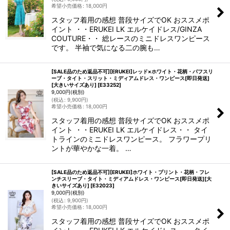
希望小売価格
:
18,000
円
スタッフ着用の感想 普段サイズでOK おススメポ
イント ・・ERUKEI LK エルケイドレス/GINZA
COUTURE・・ 総レースのミニドレスワンピース
です。 半袖で気になる二の腕も…
[SALE品のため返品不可][ERUKEI]レッド×ホワイト・花柄・パフスリ
ーブ・タイト・スリット・ミディアムドレス・ワンピース[即日発送]
[大きいサイズあり]
[
E33252
]
9,000
円
(税別)
(
税込
:
9,900
円
)
希望小売価格
:
18,000
円
スタッフ着用の感想 普段サイズでOK おススメポ
イント ・・ERUKEI LK エルケイドレス・・ タイ
トラインのミニドレスワンピース。 フラワープリ
ントが華やかな一着。 …
[SALE品のため返品不可][ERUKEI]ホワイト・プリント・花柄・フレ
ンチスリーブ・タイト・ミディアムドレス・ワンピース[即日発送][大
きいサイズあり]
[
E32023
]
9,000
円
(税別)
(
税込
:
9,900
円
)
希望小売価格
:
18,000
円
スタッフ着用の感想 普段サイズでOK おススメポ