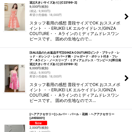
送][大きいサイズあり]
[
C22199-2
]
9,000
円
(税別)
(
税込
:
9,900
円
)
希望小売価格
:
18,000
円
スタッフ着用の感想 普段サイズでOK おススメポ
イント ・・ERUKEI LK エルケイドレス/GINZA
COUTURE・・ Aラインのミディアムドレスワン
ピースです。 固めの生地なので…
[SALE品のため返品不可][GINZA COUTURE]ピンク・ブラック・レ
ッド・オレンジ・レオパード柄・ジャガード・ポケット付き・フレ
ア・Aライン・ノースリーブ・ミディアムドレス・ワンピース[即日発
送][大きいサイズあり]
[
C22199-3
]
9,000
円
(税別)
(
税込
:
9,900
円
)
希望小売価格
:
18,000
円
スタッフ着用の感想 普段サイズでOK おススメポ
イント ・・ERUKEI LK エルケイドレス/GINZA
COUTURE・・ Aラインのミディアムドレスワン
ピースです。 固めの生地なのでス…
[ヘアアクセサリー]シルバー・パール・花柄・ヘアアクセサリー
[
JH55001
]
2,000
円
(税別)