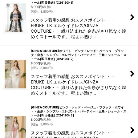
トール[即日発送]
[
C24193-1
]
8,000
円
(税別)
(
税込
:
8,800
円
)
スタッフ着用の感想 おススメポイント ・・
ERUKEI LK エルケイドレス/GINZA
COUTURE・・ 織り込まれた金糸がさり気なく煌
めくストールです。 程よい透け…
[GINZA COUTURE]ホワイト・ピンク・レッド・ベージュ・ブラッ
ク・金糸・シンプル・エレガント・パーティー・三角・ショール・ス
トール[即日発送]
[
C24193-2
]
8,000
円
(税別)
(
税込
:
8,800
円
)
スタッフ着用の感想 おススメポイント ・・
ERUKEI LK エルケイドレス/GINZA
COUTURE・・ 織り込まれた金糸がさり気なく煌
めくストールです。 程よい透け…
[GINZA COUTURE]ピンク・レッド・ベージュ・ブラック・ホワイ
ト・金糸・シンプル・エレガント・パーティー・三角・ショール・ス
トール[即日発送]
[
C24193-3
]
8,000
円
(税別)
(
税込
:
8,800
円
)
スタッフ着用の感想 おススメポイント ・・