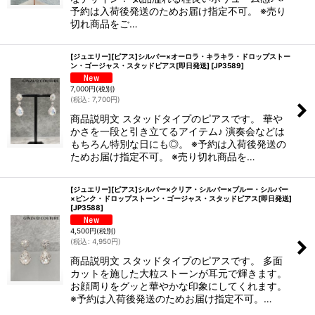
予約は入荷後発送のためお届け指定不可。 ※売り
切れ商品をご…
[ジュエリー][ピアス]シルバー×オーロラ・キラキラ・ドロップストー
ン・ゴージャス・スタッドピアス[即日発送]
[
JP3589
]
7,000
円
(税別)
(
税込
:
7,700
円
)
商品説明文 スタッドタイプのピアスです。 華や
かさを一段と引き立てるアイテム♪ 演奏会などは
もちろん特別な日にも◎。 ※予約は入荷後発送の
ためお届け指定不可。 ※売り切れ商品を…
[ジュエリー][ピアス]シルバー×クリア・シルバー×ブルー・シルバー
×ピンク・ドロップストーン・ゴージャス・スタッドピアス[即日発送]
[
JP3588
]
4,500
円
(税別)
(
税込
:
4,950
円
)
商品説明文 スタッドタイプのピアスです。 多面
カットを施した大粒ストーンが耳元で輝きます。
お顔周りをグッと華やかな印象にしてくれます。
※予約は入荷後発送のためお届け指定不可。…