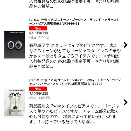
入荷後発送のためお届け指定不可。 ※売り切れ商
品をご希望…
[ジュエリー][ピアス]ストーン・ゴージャス・ラウンド ・カラースト
ーン・ピアス[即日発送]
[
JP3446-3
]
6,500
円
(税別)
(
税込
:
7,150
円
)
商品説明文 スタッドタイプのピアスです。 大ぶ
りのストーンがとてもゴージャス☆ ドレスの華や
かさを一段と引き立てるアイテムです。 ※予約は
入荷後発送のためお届け指定不可。 ※売り切れ商
品をご希望…
[ジュエリー][ピアス]ゴールド・シルバー・2way・チャーム・ゴージ
ャス・ストーン・スタッドピアス[即日発送]
[
JP3430
]
3,500
円
(税別)
(
税込
:
3,850
円
)
商品説明文 2wayタイプのピアスです。 ゴージャ
スで華やかなピアスですが、チャーム部分は取り
外し可能なので、 場面によって使い分けられま
す。 1つ持っているだけで大活躍♪ …