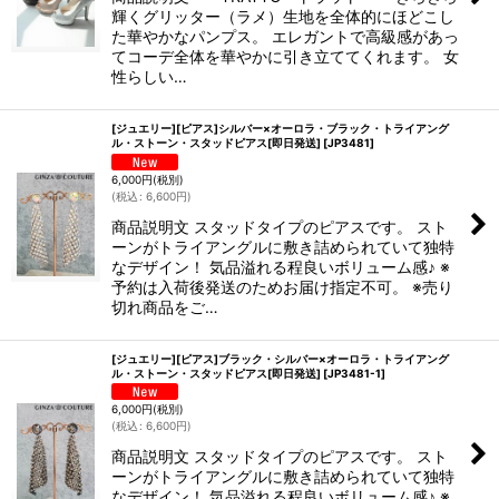
輝くグリッター（ラメ）生地を全体的にほどこし
た華やかなパンプス。 エレガントで高級感があっ
てコーデ全体を華やかに引き立ててくれます。 女
性らしい…
[ジュエリー][ピアス]シルバー×オーロラ・ブラック・トライアング
ル・ストーン・スタッドピアス[即日発送]
[
JP3481
]
6,000
円
(税別)
(
税込
:
6,600
円
)
商品説明文 スタッドタイプのピアスです。 スト
ーンがトライアングルに敷き詰められていて独特
なデザイン！ 気品溢れる程良いボリューム感♪ ※
予約は入荷後発送のためお届け指定不可。 ※売り
切れ商品をご…
[ジュエリー][ピアス]ブラック・シルバー×オーロラ・トライアング
ル・ストーン・スタッドピアス[即日発送]
[
JP3481-1
]
6,000
円
(税別)
(
税込
:
6,600
円
)
商品説明文 スタッドタイプのピアスです。 スト
ーンがトライアングルに敷き詰められていて独特
なデザイン！ 気品溢れる程良いボリューム感♪ ※