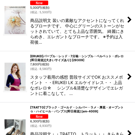
5,000
円
(税別)
(
税込
:
5,500
円
)
商品説明文 装いの素敵なアクセントになってくれ
るブローチです。 中心にグリーンのストーンがセ
ットされていて、とても上品な雰囲気。 綺麗にき
らめき、エレガントなブローチです。 ※予約は入
荷後…
[ERUKEI]パープル・レッド・7分袖・シンプル・ベルベット・ボレロ
[即日発送][大きいサイズあり]
[
29309
]
7,800
円
(税別)
(
税込
:
8,580
円
)
スタッフ着用の感想 普段サイズでOK おススメポ
イント ・・ERUKEI LK エルケイドレス・・ 上品
なボレロ☆ シンプル&清楚なデザインでエレガ
ントに着こなして。 …
[TRATTO]ブラック・ゴールド・シルバー・ラメ・厚底・オープント
ゥ・ハイヒール・パンプス[即日発送]
[
am-4009
]
6,300
円
(税別)
(
税込
:
6,930
円
)
商品説明文・・TRATTO トラット・・ きらきら