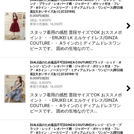
ンク・ブラック・レオパード柄・ジャガード・ポケット付き・フレ
ア・Aライン・ノースリーブ・ミディアムドレス・ワンピース[即日発
送][大きいサイズあり]
[
C22199
]
9,000
円
(税別)
(
税込
:
9,900
円
)
希望小売価格
:
18,000
円
スタッフ着用の感想 普段サイズでOK おススメポ
イント ・・ERUKEI LK エルケイドレス/GINZA
COUTURE・・ Aラインのミディアムドレスワン
ピースです。 固めの生地なので…
[SALE品のため返品不可][GINZA COUTURE]ブラック・レッド・オ
レンジ・ピンク・レオパード柄・ジャガード・ポケット付き・フレ
ア・Aライン・ノースリーブ・ミディアムドレス・ワンピース[即日発
送][大きいサイズあり]
[
C22199-1
]
9,000
円
(税別)
(
税込
:
9,900
円
)
希望小売価格
:
18,000
円
スタッフ着用の感想 普段サイズでOK おススメポ
イント ・・ERUKEI LK エルケイドレス/GINZA
COUTURE・・ Aラインのミディアムドレスワン
ピースです。 固めの生地なのでス…
[SALE品のため返品不可][GINZA COUTURE]オレンジ・ピンク・ブ
ラック・レッド・レオパード柄・ジャガード・ポケット付き・フレ
ア・Aライン・ノースリーブ・ミディアムドレス・ワンピース[即日発