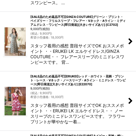
スワンピース。 …
[SALE品のため返品不可][GINZA COUTURE]グリーン・プリント・
ペイズリー・フリルスリーブ・フレアー・Vネック・Aライン・ミディ
アムドレス・ワンピース[即日発送][大きいサイズあり]
[
C2702
]
9,000
円
(税別)
(
税込
:
9,900
円
)
希望小売価格
:
18,000
円
スタッフ着用の感想 普段サイズでOK おススメポ
イント ・・ERUKEI LK エルケイドレス/GINZA
COUTURE・・ フレアースリーブのミニドレスワ
ンピースです。 背…
[SALE品のため返品不可][ERUKEI]レッド・ホワイト・花柄・プリン
ト・レース・Vネック・ノースリーブ・Aライン・ミニドレス・ワンピ
ース[即日発送][大きいサイズあり]
[
E22070
]
9,000
円
(税別)
(
税込
:
9,900
円
)
希望小売価格
:
18,000
円
スタッフ着用の感想 普段サイズでOK おススメポ
イント ・・ERUKEI LK エルケイドレス・・ ノー
スリーブのミニドレスワンピースです。 フラワー
プリントが華やかな一着…
[SALE品のため返品不可][GINZA COUTURE]ネイビー・半袖・総レ