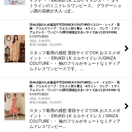
イント ・・ERUKEI LK エルケイドレス・・ タイ
トラインのミニドレスワンピース。 グラデーショ
ン調の花柄が大人っぽ…
[SALE品のため返品不可][GINZA COUTURE]イエロー・レッド・花
柄・フリルスリーブ・ウエスト切り替え・Aライン・フレア・ミディ
アムドレス・ワンピース[即日発送][大きいサイズあり]
[
C33106
]
9,000
円
(税別)
(
税込
:
9,900
円
)
希望小売価格
:
18,000
円
スタッフ着用の感想 普段サイズでOK おススメポ
イント ・・ERUKEI LK エルケイドレス/GINZA
COUTURE・・ 袖のフリルがキュートなミディア
ムドレスワンピースです。 …
[SALE品のため返品不可][GINZA COUTURE]レッド・イエロー・花
柄・フリルスリーブ・ウエスト切り替え・Aライン・フレア・ミディ
アムドレス・ワンピース[即日発送][大きいサイズあり]
[
C33106-1
]
9,000
円
(税別)
(
税込
:
9,900
円
)
希望小売価格
:
18,000
円
スタッフ着用の感想 普段サイズでOK おススメポ
イント ・・ERUKEI LK エルケイドレス / GINZA
COUTURE・・ 袖のフリルがキュートなミディア
ムドレスワンピー…