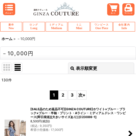
新作
ロング
ミディアム
ミニ
ワンピース
会社案内
New
Long
Medium
Mini
One Piece
Info
ホーム
>
－10,000円
－10,000円
表示順変更
閉じる
130
件
表示数
:
1
2
3
次
»
並び順
:
[SALE品のため返品不可][GINZA COUTURE]ホワイト×ブルー・ブラ
ック×ブルー・半袖・プリント・Aライン・ミディアムドレス・ワンピ
ース[即日発送][大きいサイズあり]
[
C23086-1
]
絞り込む
8,500
円
(税別)
(
税込
:
9,350
円
)
希望小売価格
:
17,000
円