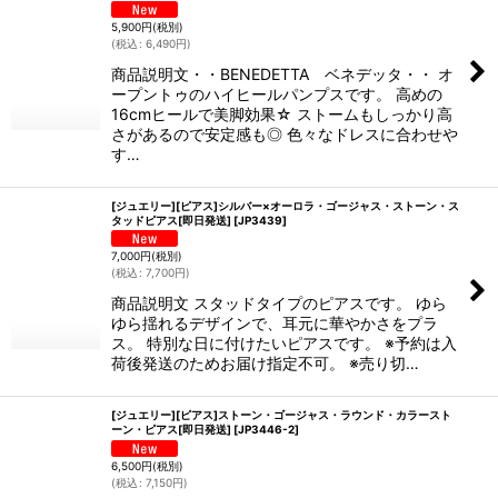
5,900
円
(税別)
(
税込
:
6,490
円
)
商品説明文・・BENEDETTA ベネデッタ・・ オ
ープントゥのハイヒールパンプスです。 高めの
16cmヒールで美脚効果☆ ストームもしっかり高
さがあるので安定感も◎ 色々なドレスに合わせや
す…
[ジュエリー][ピアス]シルバー×オーロラ・ゴージャス・ストーン・ス
タッドピアス[即日発送]
[
JP3439
]
7,000
円
(税別)
(
税込
:
7,700
円
)
商品説明文 スタッドタイプのピアスです。 ゆら
ゆら揺れるデザインで、耳元に華やかさをプラ
ス。 特別な日に付けたいピアスです。 ※予約は入
荷後発送のためお届け指定不可。 ※売り切…
[ジュエリー][ピアス]ストーン・ゴージャス・ラウンド・カラースト
ーン・ピアス[即日発送]
[
JP3446-2
]
6,500
円
(税別)
(
税込
:
7,150
円
)