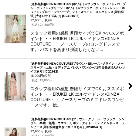
[送料無料][GINZA COUTURE]ホワイト×ブラウン・ホワイト×パープ
ル・ホワイト×グリーン・ホワイト×ブラック・ホワイト×レッド・ホ
ワイト×ブルー・フラワープリント・Aライン・ロングドレス[即日発
送][大きいサイズあり]
[
C24015-5
]
22,600
円
(税別)
(
税込
:
24,860
円
)
スタッフ着用の感想 普段サイズでOK おススメポ
イント ・・ERUKEI LK エルケイドレス/GINZA
COUTURE・・ ノースリーブのロングドレスで
す。 バストをあまり強調したくない…
[送料無料][GINZA COUTURE]ブラウン・総レース・Aライン・ノー
スリーブ・上品・ミディアムドレス・ワンピース[即日発送][大きいサ
イズあり]
[
C22142
]
18,000
円
(税別)
(
税込
:
19,800
円
)
スタッフ着用の感想 普段サイズでOK おススメポ
イント ・・ERUKEI LK エルケイドレス/GINZA
COUTURE・・ ノースリーブのミニドレスワンピ
ースです。 総…
[送料無料][GINZA COUTURE]ブラウン・グリーン・ブラック・シン
プル・半袖・無地・ウエストリボン・タイト・ミディアムドレス・ワ
ンピース[即日発送][大きいサイズあり]
[
C23054-1
]
22,600
円
(税別)
(
税込
:
24,860
円
)