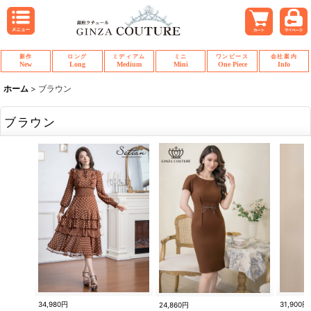
新作
ロング
ミディアム
ミニ
ワンピース
会社案内
New
Long
Medium
Mini
One Piece
Info
ホーム
>
ブラウン
ブラウン
31,900円
34,980円
24,860円