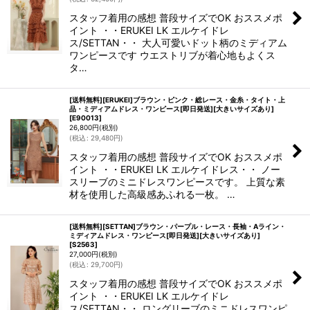
スタッフ着用の感想 普段サイズでOK おススメポ
イント ・・ERUKEI LK エルケイドレ
ス/SETTAN・・ 大人可愛いドット柄のミディアム
ワンピースです ウエストリブが着心地もよくス
タ…
[送料無料][ERUKEI]ブラウン・ピンク・総レース・金糸・タイト・上
品・ミディアムドレス・ワンピース[即日発送][大きいサイズあり]
[
E90013
]
26,800
円
(税別)
(
税込
:
29,480
円
)
スタッフ着用の感想 普段サイズでOK おススメポ
イント ・・ERUKEI LK エルケイドレス・・ ノー
スリーブのミニドレスワンピースです。 上質な素
材を使用した高級感あふれる一枚。 …
[送料無料][SETTAN]ブラウン・パープル・レース・長袖・Aライン・
ミディアムドレス・ワンピース[即日発送][大きいサイズあり]
[
S2563
]
27,000
円
(税別)
(
税込
:
29,700
円
)
スタッフ着用の感想 普段サイズでOK おススメポ
イント ・・ERUKEI LK エルケイドレ
ス/SETTAN・・ ロングリーブのミニドレスワンピ