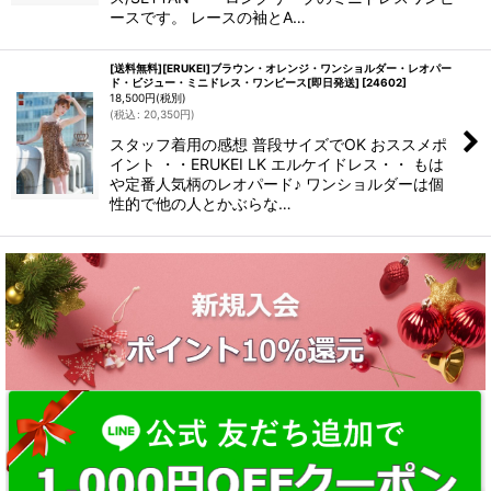
ースです。 レースの袖とA…
[送料無料][ERUKEI]ブラウン・オレンジ・ワンショルダー・レオパー
ド・ビジュー・ミニドレス・ワンピース[即日発送]
[
24602
]
18,500
円
(税別)
(
税込
:
20,350
円
)
スタッフ着用の感想 普段サイズでOK おススメポ
イント ・・ERUKEI LK エルケイドレス・・ もは
や定番人気柄のレオパード♪ ワンショルダーは個
性的で他の人とかぶらな…