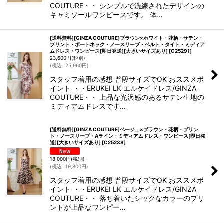
COUTURE・・ シンプルで洗練されたデザインの
キャミソールワンピースです。 体…
[送料無料][GINZA COUTURE]ブラウン×ホワイト・花柄・サテン・
プリント・ボートネック・ノースリーブ・ベルト・タイト・ミディア
ムドレス・ワンピース[即日発送][大きいサイズあり]
[
C25291
]
23,600
円
(税別)
(
税込
:
25,960
円
)
スタッフ着用の感想 普段サイズでOK おススメポ
イント ・・ERUKEI LK エルケイドレス/GINZA
COUTURE・・ 上品な光沢感のあるサテン生地の
ミディアムドレスです…
[送料無料][GINZA COUTURE]ベージュ×ブラウン・花柄・プリン
ト・ノースリーブ・Aライン・ミディアムドレス・ワンピース[即日発
送][大きいサイズあり]
[
C25238
]
18,000
円
(税別)
(
税込
:
19,800
円
)
スタッフ着用の感想 普段サイズでOK おススメポ
イント ・・ERUKEI LK エルケイドレス/GINZA
COUTURE・・ 落ち着いたシックなカラーのプリ
ントが上品なワンピー…