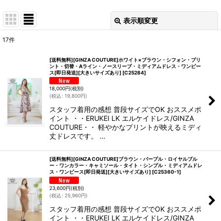
表示順変更
閉じる
17
件
表示数
:
[送料無料][GINZA COUTURE]ホワイト×ブラウン・シフォン・プリ
ント・切替・Aライン・ノースリーブ・ミディアムドレス・ワンピー
ス[即日発送][大きいサイズあり]
[
C25284
]
並び順
:
18,000
円
(税別)
(
税込
:
19,800
円
)
絞り込む
スタッフ着用の感想 普段サイズでOK おススメポ
イント ・・ERUKEI LK エルケイドレス/GINZA
COUTURE・・ 軽やかなプリントが映えるミディ
丈ドレスです。 …
[送料無料][GINZA COUTURE]ブラウン・パープル・ロイヤルブル
ー・ワンカラー・キャミソール・タイト・シンプル・ミディアムドレ
ス・ワンピース[即日発送][大きいサイズあり]
[
C25360-1
]
23,600
円
(税別)
(
税込
:
25,960
円
)
スタッフ着用の感想 普段サイズでOK おススメポ
イント ・・ERUKEI LK エルケイドレス/GINZA