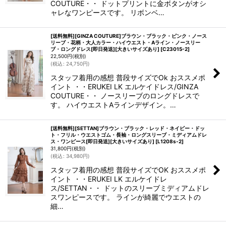
COUTURE・・ ドットプリントに金ボタンがオシ
ャレなワンピースです。 リボンベ…
[送料無料][GINZA COUTURE]ブラウン・ブラック・ピンク・ノース
リーブ・花柄・大人カラー・ハイウエスト・Aライン・ノースリー
ブ・ロングドレス[即日発送][大きいサイズあり]
[
C23015-2
]
22,500
円
(税別)
(
税込
:
24,750
円
)
スタッフ着用の感想 普段サイズでOk おススメポ
イント ・・ERUKEI LK エルケイドレス/GINZA
COUTURE・・ ノースリーブのロングドレスで
す。 ハイウエストAラインデザイン。…
[送料無料][SETTAN]ブラウン・ブラック・レッド・ネイビー・ドッ
ト・フリル・ウエストゴム・長袖・ロングスリーブ・ミディアムドレ
ス・ワンピース[即日発送][大きいサイズあり]
[
L1208s-2
]
31,800
円
(税別)
(
税込
:
34,980
円
)
スタッフ着用の感想 普段サイズでOK おススメポ
イント ・・ERUKEI LK エルケイドレ
ス/SETTAN・・ ドットのスリーブミディアムドレ
スワンピースです。 ラインが綺麗でウエストの
細…