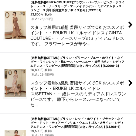
[送料無料][GINZA COUTURE]ブラウン・パープル・ピンク・ホワイ
ト・レース・ノースリーブ・マーメイドライン・ミディアムドレス・
ワンピース[即日発送][大きいサイズあり]
[
C32131
]
23,800
円
(税別)
(
税込
:
26,180
円
)
スタッフ着用の感想 普段サイズでOK おススメポ
イント ・・ERUKEI LK エルケイドレス / GINZA
COUTURE・・ ノースリーブのミディアムドレス
です。 フラワーレースが華や…
[送料無料][SETTAN]ブラウン・グリーン・ブルー・ホワイト・ネイ
ビー・ワインレッド・総レース・シースルー・首元リボン・ミディア
ムドレス・ワンピース[即日発送][大きいサイズあり]
[
S2008-3
]
26,800
円
(税別)
(
税込
:
29,480
円
)
スタッフ着用の感想 普段サイズでOK おススメポ
イント ・・ERUKEI LK エルケイドレ
ス/SETTAN・・ 総レースのミディアムドレスワン
ピースです。 膝下からシースルーになっていて
セ…
[送料無料][SETTAN]ブラウン・レッド・ホワイト・ブラック・ネイ
ビー・ドット・ティアードフリル・ウエストゴム・Aライン・ミディ
アムドレス・ワンピース[即日発送][大きいサイズあり]
[
L1208-1
]
29,500
円
(税別)
(
税込
:
32,450
円
)