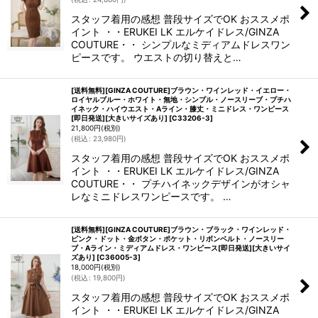
スタッフ着用の感想 普段サイズでOK おススメポ
イント ・・ERUKEI LK エルケイドレス/GINZA
COUTURE・・ シンプルなミディアムドレスワン
ピースです。 ウエストの切り替えと…
[送料無料][GINZA COUTURE]ブラウン・ワインレッド・イエロー・
ロイヤルブルー・ホワイト・無地・シンプル・ノースリーブ・プチハ
イネック・ハイウエスト・Aライン・膝丈・ミニドレス・ワンピース
[即日発送][大きいサイズあり]
[
C33206-3
]
21,800
円
(税別)
(
税込
:
23,980
円
)
スタッフ着用の感想 普段サイズでOK おススメポ
イント ・・ERUKEI LK エルケイドレス/GINZA
COUTURE・・ プチハイネックデザインがオシャ
レなミニドレスワンピースです。 …
[送料無料][GINZA COUTURE]ブラウン・ブラック・ワインレッド・
ピンク・ドット・金ボタン・ポケット・リボンベルト・ノースリー
ブ・Aライン・ミディアムドレス・ワンピース[即日発送][大きいサイ
ズあり]
[
C36005-3
]
18,000
円
(税別)
(
税込
:
19,800
円
)
スタッフ着用の感想 普段サイズでOK おススメポ
イント ・・ERUKEI LK エルケイドレス/GINZA