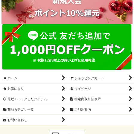
ホーム
ショッピングカート
お気に入り
マイページ
最近チェックしたアイテム
特定商取引法表示
商品カテゴリ一覧
ご利用案内
お問い合わせ