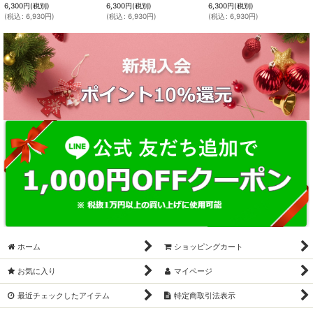
6,300
円
(税別)
6,300
円
(税別)
6,300
円
(税別)
(
税込
:
6,930
円
)
(
税込
:
6,930
円
)
(
税込
:
6,930
円
)
ホーム
ショッピングカート
お気に入り
マイページ
最近チェックしたアイテム
特定商取引法表示