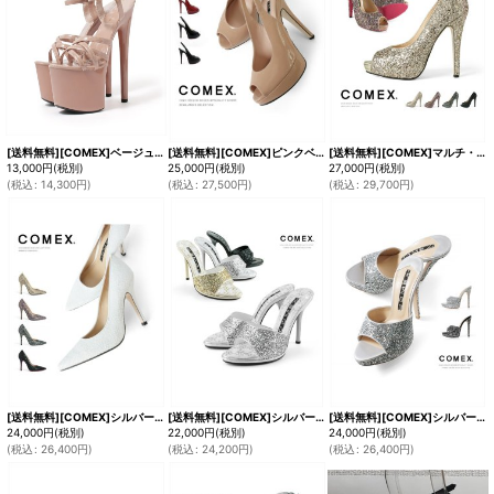
[送料無料][COMEX]ベージュ・ブラック・17cmヒール・軽量・2025新作・ハイヒール・厚底・ピンヒール・ストラップ・エナメル・サンダル [大きいサイズあり]
[送料無料][COMEX]ピンクベージュ・ブラック・ブラックエナメル・ヒール14cm・オープントゥ・ハイヒール・バックベルト・厚底・サンダル・プラットフォーム・パンプス[大きいサイズあり]
[送料無料][COMEX]マルチ・ブラック・ブラック×シルバー・ラメ・オープントゥ・13cmヒール・ハイヒール・グリッター・パンプス[大きいサイズあり]
13,000
円
(税別)
25,000
円
(税別)
27,000
円
(税別)
(
税込
:
14,300
円
)
(
税込
:
27,500
円
)
(
税込
:
29,700
円
)
[送料無料][COMEX]シルバー・ブラック・ハイヒール・ポインテッドトゥ・ピンヒール・ヒール10cm・ラメ・パンプス[大きいサイズあり]
[送料無料][COMEX]シルバー・ブラック・ハイヒール・11cm・グリッターラメ・ミュール・サンダル[大きいサイズあり]
[送料無料][COMEX]シルバー・ブラック・ハイヒール・グリッターラメ・ミュール・サンダル[大きいサイズあり]
24,000
円
(税別)
22,000
円
(税別)
24,000
円
(税別)
(
税込
:
26,400
円
)
(
税込
:
24,200
円
)
(
税込
:
26,400
円
)