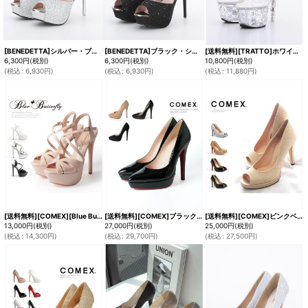
[BENEDETTA]シルバー・ブラック・オープントゥ・アンクルストラップ・ビジュー・ラメ・12.5cm・ハイヒール・パンプス[即日発送]
[BENEDETTA]ブラック・シルバー・オープントゥ・アンクルストラップ・ビジュー・ラメ・12.5cm・ハイヒール・パンプス[即日発送]
[送料無料][TRATTO]ホワイト・クリア・オープントゥ・ストラップ・厚底・サンダル[即日発送]
6,300
円
(税別)
6,300
円
(税別)
10,800
円
(税別)
(
税込
:
6,930
円
)
(
税込
:
6,930
円
)
(
税込
:
11,880
円
)
[送料無料][COMEX][Blue Buterfly]ブルーバタフライ・ピンクベージュ・ホワイト・シルバー・ブラック・ピンヒール・プラットフォーム・甲ストラップ・オープントゥ・ハイヒール・厚底・16cmヒール・ストラップ・サンダル[大きいサイズあり]
[送料無料][COMEX]ブラック・ブラックスエード・ピンクベージュエナメル・ブラックエナメル・ポインテッドトゥ・ピンヒール・ヒール13cm・本革・厚底・プラットフォーム・パンプス[大きいサイズあり]
[送料無料][COMEX]ピンクベージュエナメル・ブラックエナメル・オープントゥ・ピンヒール・エナメル・厚底・ラメ・ハイヒール・ヒール10cm・パンプス[大きいサイズあり]
13,000
円
(税別)
27,000
円
(税別)
25,000
円
(税別)
(
税込
:
14,300
円
)
(
税込
:
29,700
円
)
(
税込
:
27,500
円
)