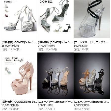
[送料無料][COMEX]シルバー・ゴールド・ブラック・ハイヒール・ピンヒール・ラメ・ヒール13cm・アンクルストラップ・厚底・サンダル[大きいサイズあり]
[送料無料][COMEX]シルバー・ゴールド・ブラック・ピンヒール・アンクルストラップ・12cm・ハイヒール・ラメ・サンダル[大きいサイズあり]
[アートマリー]クリア・ブラック・シューズ・ストラップ[即日発送]
25,000
円
(税別)
24,000
円
(税別)
500
円
(税別)
(
税込
:
27,500
円
)
(
税込
:
26,400
円
)
(
税込
:
550
円
)
[送料無料][COMEX][Blue Buterfly]ブルーバタフライ・ピンクベージュ・シルバー・エナメル・2026新作・14cmヒール・厚底・セパレート・ストラップ・パンプス[大きいサイズあり]
[ニュースソース][news]ベージュ・グレー・ブラック・２way・アンクルストラップ・ラインストーン・厚底・14cmヒール・サンダル[即日発送]
[ニュースソース][news]シルバー・ピンクゴールド・ブラック・アンクルストラップ・ラメ・グリッター・ラインストーンチャーム・厚底・16cmヒール・サンダル[即日発送]
15,000
円
(税別)
7,000
円
(税別)
7,000
円
(税別)
(
税込
:
16,500
円
)
(
税込
:
7,700
円
)
(
税込
:
7,700
円
)