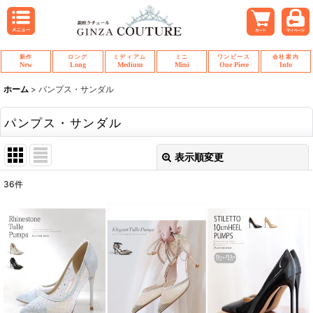
新作
ロング
ミディアム
ミニ
ワンピース
会社案内
New
Long
Medium
Mini
One Piece
Info
ホーム
>
パンプス・サンダル
パンプス・サンダル
表示順変更
閉じる
36
件
表示数
:
並び順
:
絞り込む