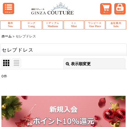
新作
ロング
ミディアム
ミニ
ワンピース
会社案内
New
Long
Medium
Mini
One Piece
Info
ホーム
>
セレブドレス
セレブドレス
表示順変更
閉じる
0
件
表示数
:
並び順
:
絞り込む