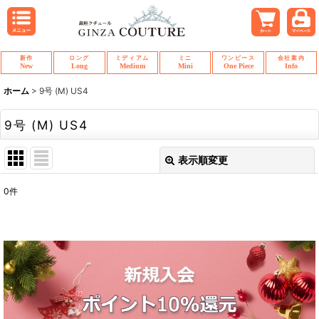
新作
ロング
ミディアム
ミニ
ワンピース
会社案内
New
Long
Medium
Mini
One Piece
Info
ホーム
>
9号 (M) US4
9号 (M) US4
表示順変更
閉じる
0
件
表示数
:
並び順
:
絞り込む